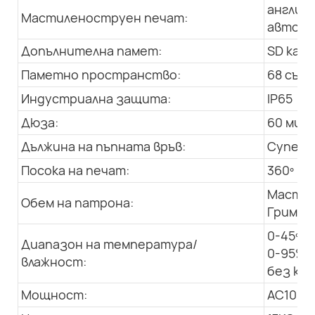
английс
Мастиленоструен печат:
автома
Допълнителна памет:
SD кар
Паметно пространство:
68 съоб
Индустриална защита:
IP65
Дюза:
60 мик
Дължина на пъпната връв:
Супер м
Посока на печат:
360º пе
Мастил
Обем на патрона:
Грим (7
0-45ºC
Диапазон на температура/
0-95% 
влажност:
без ко
Мощност:
AC100-2