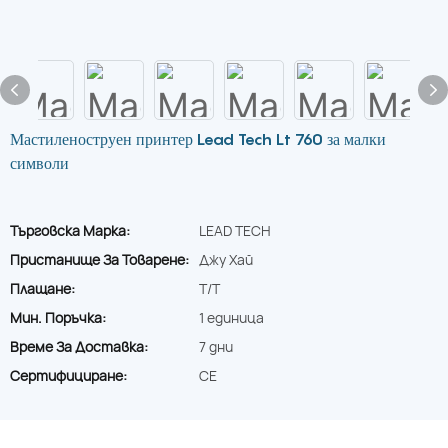
Мастиленоструен принтер Lead Tech Lt 760 за малки
символи
Търговска Марка:
LEAD TECH
Пристанище За Товарене:
Джу Хай
Плащане:
T/T
Мин. Поръчка:
1 единица
Време За Доставка:
7 дни
Сертифициране:
CE