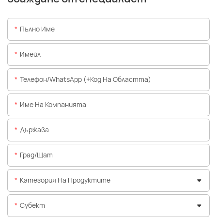
Пълно Име
Имейл
Телефон/WhatsApp (+Код На Областта)
Име На Компанията
Държава
Град/щат
Категория На Продуктите
Субект