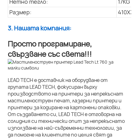
Нетно тегло:
17KG
Размер:
410X33
3. Нашата компания:
Просто програмиране,
свързване със света!!!
LEAD TECH е доставчик на оборудване от
групата LEAD TECH, фокусиран върху
производството на принтери за непрекъснат
мастиленоструен печат, лазерни принтери и
принтери за кодиране на картонени опаковки.
От създаването си, LEAD TECH е отговорна на
солидния си технически опит за непрекъснато
използване на най-съвременни технологии, за
да помогне на клиентите по целия свят да