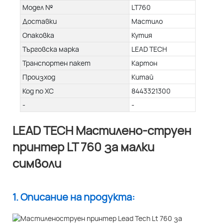
Модел №
LT760
Доставки
Мастило
Опаковка
Кутия
Търговска марка
LEAD TECH
Транспортен пакет
Картон
Произход
Китай
Код по ХС
8443321300
-
-
LEAD TECH Мастилено-струен
принтер LT 760 за малки
символи
1. Описание на продукта: