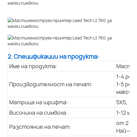
2. Спецификации на продукта:
Име на продукта:
Мастил
1-4 ред
Производителност на печат:
1-5 ред
максима
Матрица на шрифта:
5X5, 7X
Височина на символа:
1-12 м
от 2 мм
Разстояние на печат:
Най-доб