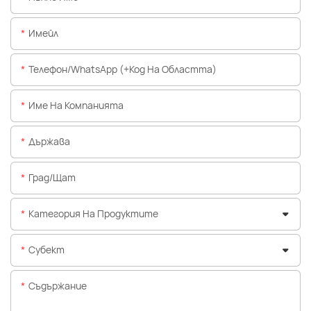
Имейл
Телефон/WhatsApp (+Код На Областта)
Име На Компанията
Държава
Град/щат
Категория На Продуктите
Субект
Съдържание