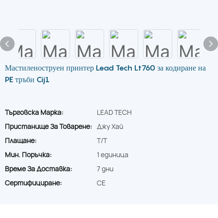
Мастиленоструен принтер Lead Tech Lt760 за кодиране на
PE тръби Cij1
Търговска Марка:
LEAD TECH
Пристанище За Товарене:
Джу Хай
Плащане:
T/T
Мин. Поръчка:
1 единица
Време За Доставка:
7 дни
Сертифициране:
CE