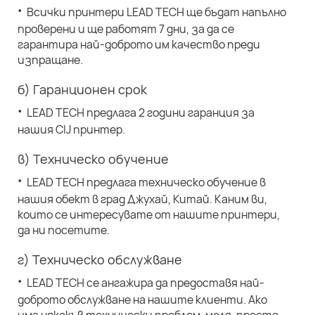
·
Всички принтери LEAD TECH ще бъдат напълно
проверени и ще работят 7 дни, за да се
гарантира най-доброто им качество преди
изпращане.
б) Гаранционен срок
·
LEAD TECH предлага 2 години гаранция за
нашия CIJ принтер.
в) Техническо обучение
·
LEAD TECH предлага техническо обучение в
нашия обект в град Джухай, Китай. Каним ви,
които се интересувате от нашите принтери,
да ни посетите.
г) Техническо обслужване
·
LEAD TECH се ангажира да предоставя най-
доброто обслужване на нашите клиенти. Ако