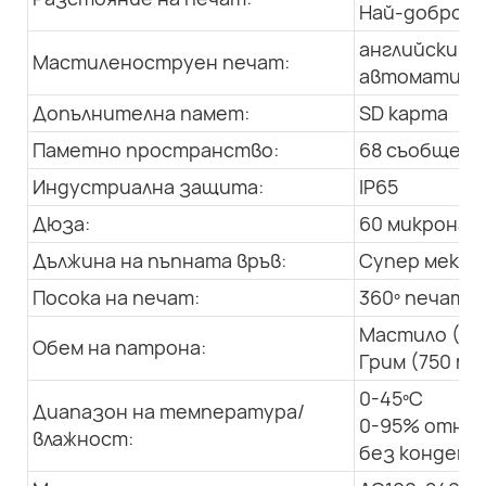
Най-добро: 1
английски, а
Мастиленоструен печат:
автоматична
Допълнителна памет:
SD карта
Паметно пространство:
68 съобщения
Индустриална защита:
IP65
Дюза:
60 микрона
Дължина на пъпната връв:
Супер мека, 
Посока на печат:
360º печат в
Мастило (50
Обем на патрона:
Грим (750 мл
0-45ºC
Диапазон на температура/
0-95% относ
влажност:
без конденз