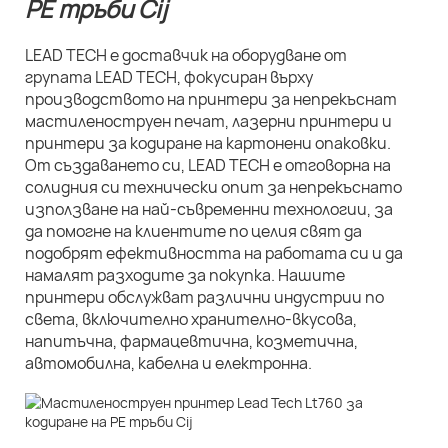
LEAD TECH е доставчик на оборудване от
групата LEAD TECH, фокусиран върху
производството на принтери за непрекъснат
мастиленоструен печат, лазерни принтери и
принтери за кодиране на картонени опаковки.
От създаването си, LEAD TECH е отговорна на
солидния си технически опит за непрекъснато
използване на най-съвременни технологии, за
да помогне на клиентите по целия свят да
подобрят ефективността на работата си и да
намалят разходите за покупка. Нашите
принтери обслужват различни индустрии по
света, включително хранително-вкусова,
напитъчна, фармацевтична, козметична,
автомобилна, кабелна и електронна.