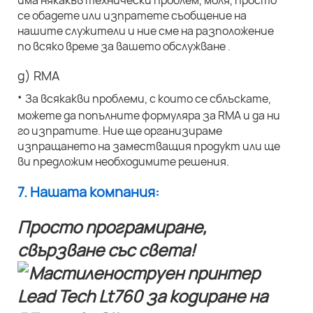
има някакъв технически проблем, моля, просто
се обадете или изпратете съобщение на
нашите служители и ние сме на разположение
по всяко време за вашето обслужване
.
д) RMA
·
За всякакви проблеми, с които се сблъскате,
можете да попълните формуляра за RMA и да ни
го изпратите. Ние ще организираме
изпращането на заместващия продукт или ще
ви предложим необходимите решения.
7. Нашата компания:
Просто програмиране,
свързване със света!