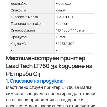
Доставки
Мастило
Опаковка
Кутия
Търговска марка
LEAD TECH
Транспортен пакет
Картон
Спецификация
410 * 330 * 445 мм
Произход
Китай
Код по ХС
8443321300
-
-
Мастиленоструен принтер
Lead Tech LT760 за кодиране на
PE тръби Cij
1. Описание на продукта:
Мастилено-струен принтер LT760 за малки
символи, специално проектиран да отговаря
на основни приложения за кодиране и
производство в широк спектър от индустрии.