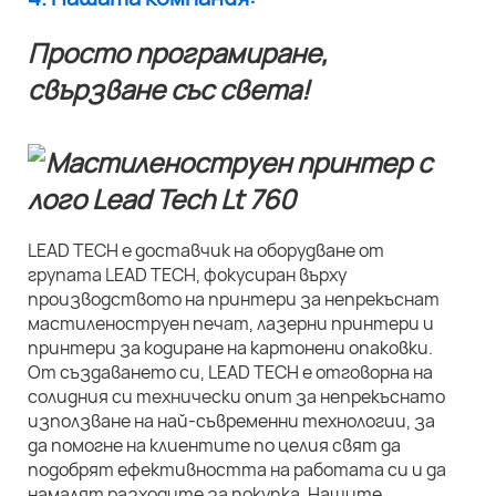
Просто програмиране,
свързване със света!
LEAD TECH е доставчик на оборудване от
групата LEAD TECH, фокусиран върху
производството на принтери за непрекъснат
мастиленоструен печат, лазерни принтери и
принтери за кодиране на картонени опаковки.
От създаването си, LEAD TECH е отговорна на
солидния си технически опит за непрекъснато
използване на най-съвременни технологии, за
да помогне на клиентите по целия свят да
подобрят ефективността на работата си и да
намалят разходите за покупка. Нашите