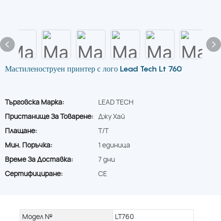
Мастиленоструен принтер с лого Lead Tech Lt 760
Търговска Марка:
LEAD TECH
Пристанище За Товарене:
Джу Хай
Плащане:
T/T
Мин. Поръчка:
1 единица
Време За Доставка:
7 дни
Сертифициране:
CE
Модел №
LT760