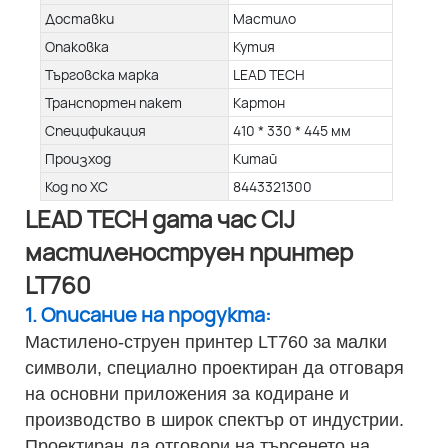
Доставки
Мастило
Опаковка
Кутия
Търговска марка
LEAD TECH
Транспортен пакет
Картон
Спецификация
410 * 330 * 445 мм
Произход
Китай
Код по ХС
8443321300
LEAD TECH дата час CIJ
мастиленоструен принтер
LT760
1. Описание на продукта:
Мастилено-струен принтер LT760 за малки
символи, специално проектиран да отговаря
на основни приложения за кодиране и
производство в широк спектър от индустрии.
Проектиран да отговори на търсенето на