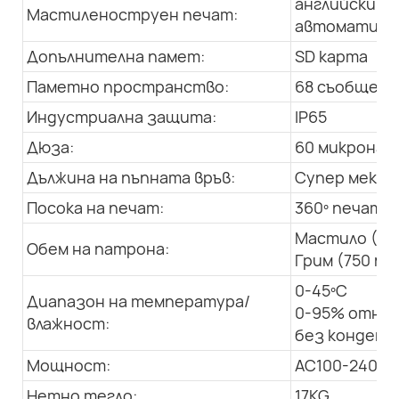
английски, а
Мастиленоструен печат:
автоматична
Допълнителна памет:
SD карта
Паметно пространство:
68 съобщения
Индустриална защита:
IP65
Дюза:
60 микрона
Дължина на пъпната връв:
Супер мека, 
Посока на печат:
360º печат в
Мастило (50
Обем на патрона:
Грим (750 мл
0-45ºC
Диапазон на температура/
0-95% относ
влажност:
без конденз
Мощност:
AC100-240V; 
Нетно тегло:
17KG