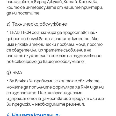
нашия обект в град Джухай, Китай. Каним ви,
които се интересувате от нашите принтери,
да ни посетите.
г) Техническо обслужване
·
LEAD TECH се ангажира да предоставя най-
доброто обслужване на нашите клиенти. Ако
има някакъв технически проблем, моля, просто
се обадете или изпратете съобщение на
нашите служители и ние сме на разположение
по всяко време за вашето обслужване
.
д) RMA
·
За всякакви проблеми, с които се сблъскате,
можете да попълните формуляра за RMA и да ни
го изпратите. Ние ще организираме
изпращането на заместващия продукт или ще
ви предложим необходимите решения.
4. Нашата компания: