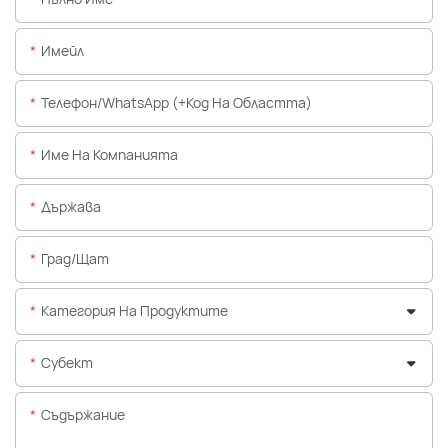
Имейл
Телефон/WhatsApp (+Код На Областта)
Име На Компанията
Държава
Град/щат
Категория На Продуктите
Субект
Съдържание