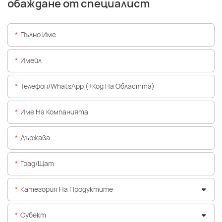
обаждане от специалист
Пълно Име
Имейл
Телефон/WhatsApp (+Код На Областта)
Име На Компанията
Държава
Град/щат
Категория На Продуктите
Субект