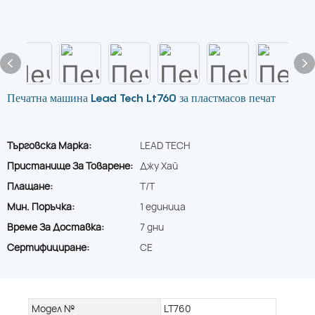
Печатна машина Lead Tech Lt760 за пластмасов печат
Търговска Марка:
LEAD TECH
Пристанище За Товарене:
Джу Хай
Плащане:
T/T
Мин. Поръчка:
1 единица
Време За Доставка:
7 дни
Сертифициране:
CE
Модел №
LT760