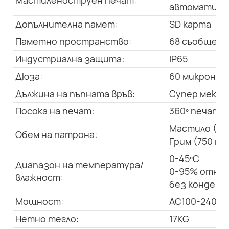
Мастиленоструен печат:
автоматична
Допълнителна памет:
SD карта
Паметно пространство:
68 съобщения
Индустриална защита:
IP65
Дюза:
60 микрона
Дължина на пъпната връв:
Супер мека, 
Посока на печат:
360º печат в
Мастило (50
Обем на патрона:
Грим (750 мл
0-45ºC
Диапазон на температура/
0-95% относ
влажност:
без конденз
Мощност:
AC100-240V; 
Нетно тегло:
17KG