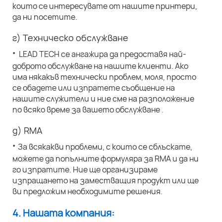
които се интересувате от нашите принтери,
да ни посетите.
г) Техническо обслужване
·
LEAD TECH се ангажира да предоставя най-
доброто обслужване на нашите клиенти. Ако
има някакъв технически проблем, моля, просто
се обадете или изпратете съобщение на
нашите служители и ние сме на разположение
по всяко време за вашето обслужване
.
д) RMA
·
За всякакви проблеми, с които се сблъскате,
можете да попълните формуляра за RMA и да ни
го изпратите. Ние ще организираме
изпращането на заместващия продукт или ще
ви предложим необходимите решения.
4. Нашата компания: