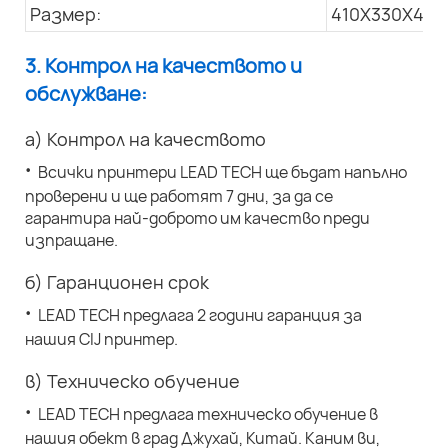
Размер:
410X330X445
3. Контрол на качеството и
обслужване:
а) Контрол на качеството
·
Всички принтери LEAD TECH ще бъдат напълно
проверени и ще работят 7 дни, за да се
гарантира най-доброто им качество преди
изпращане.
б) Гаранционен срок
·
LEAD TECH предлага 2 години гаранция за
нашия CIJ принтер.
в) Техническо обучение
·
LEAD TECH предлага техническо обучение в
нашия обект в град Джухай, Китай. Каним ви,