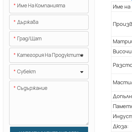
Име На Компанията
Име на
Държава
Произв
Град/щат
Матриц
Височи
Категория На Продуктите
Разсто
Субект
Мастил
Съдържание
Допълн
Паметн
Индуст
Дюза: