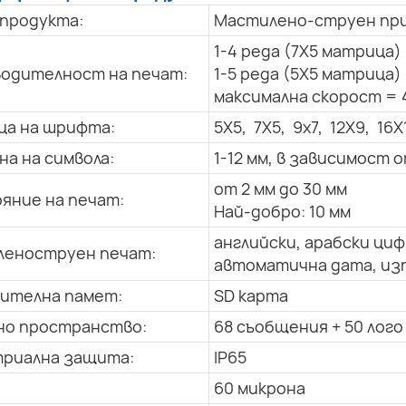
 продукта:
Мастилено-струен при
1-4 реда (7X5 матрица)
одителност на печат:
1-5 реда (5X5 матрица)
максимална скорост = 
а на шрифта:
5X5, 7X5, 9x7, 12X9, 16X
на на символа:
1-12 мм, в зависимост
от 2 мм до 30 мм
яние на печат:
Най-добро: 10 мм
английски, арабски циф
еноструен печат:
автоматична дата, изп
ителна памет:
SD карта
о пространство:
68 съобщения + 50 лого
риална защита:
IP65
60 микрона