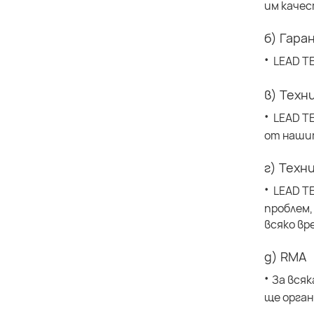
им качес
б) Гара
·
LEAD T
в) Техн
·
LEAD T
от наши
г) Техн
·
LEAD T
проблем,
всяко вр
д) RMA
·
За всяк
ще орга