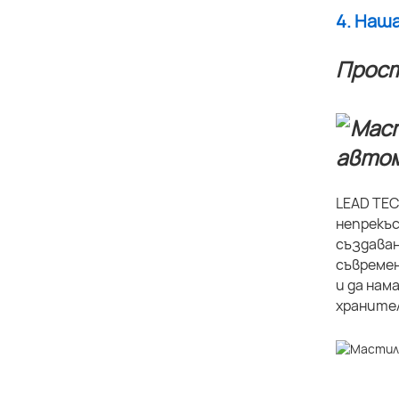
4. Наш
Прост
LEAD TEC
непрекъс
създаван
съвремен
и да нам
хранител