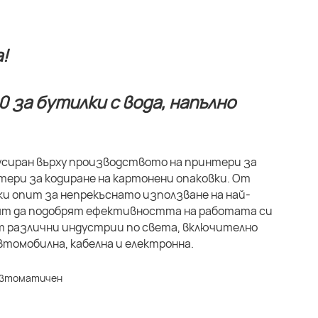
!
кусиран върху производството на принтери за
ери за кодиране на картонени опаковки. От
ки опит за непрекъснато използване на най-
свят да подобрят ефективността на работата си
т различни индустрии по света, включително
томобилна, кабелна и електронна.