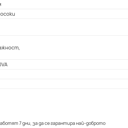
м
посоки
ажност,
0VA
аботят 7 дни, за да се гарантира най-доброто