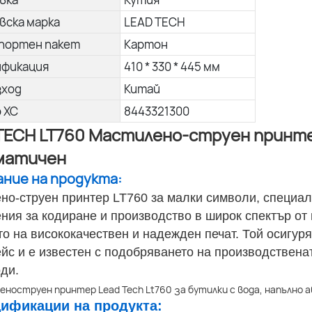
вска марка
LEAD TECH
портен пакет
Картон
ификация
410 * 330 * 445 мм
зход
Китай
о ХС
8443321300
TECH LT760 Мастилено-струен принтер
матичен
сание на продукта:
но-струен принтер LT760 за малки символи, специал
ния за кодиране и производство в широк спектър от 
то на висококачествен и надежден печат. Той осигур
йс и е известен с подобряването на производствена
оди.
цификации на продукта: