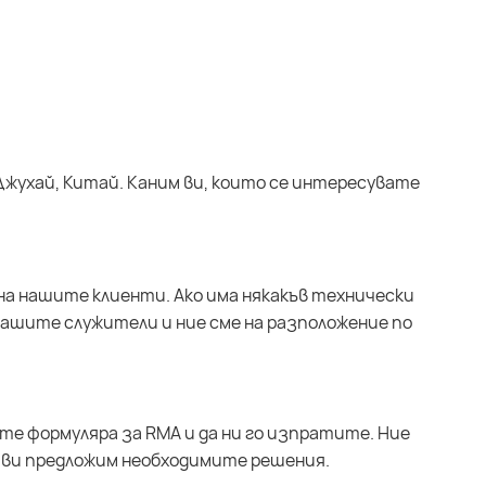
Джухай, Китай. Каним ви, които се интересувате
на нашите клиенти. Ако има някакъв технически
нашите служители и ние сме на разположение по
ите формуляра за RMA и да ни го изпратите. Ние
 ви предложим необходимите решения.