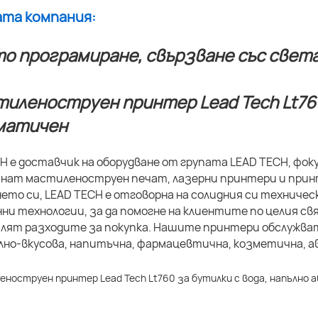
ата компания:
о програмиране, свързване със света
H е доставчик на оборудване от групата LEAD TECH, фо
нат мастиленоструен печат, лазерни принтери и принт
ето си, LEAD TECH е отговорна на солидния си техничес
ни технологии, за да помогне на клиентите по целия 
алят разходите за покупка. Нашите принтери обслужва
но-вкусова, напитъчна, фармацевтична, козметична, ав