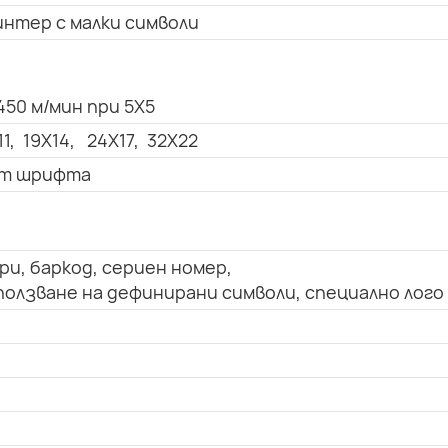
нтер с малки символи
450 м/мин при 5X5
11, 19X14, 24X17, 32X22
 от шрифта
ри, баркод, сериен номер,
олзване на дефинирани символи, специално лого