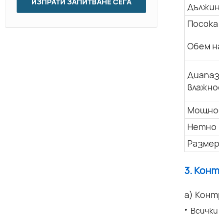
ИЗПРАТИ ЗАПИТВАНЕ СЕГА
Дължин
Посока
Обем н
Диапаз
влажно
Мощно
Нетно 
Размер
3. Кон
а) Конт
·
Всички