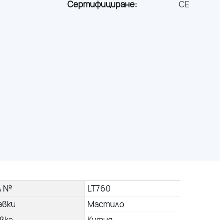
Сертифициране:
CE
л №
LT760
авки
Мастило
вка
Кутия