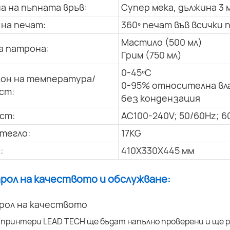
а на пъпната връв:
Супер мека, дължина 3 
 на печат:
360º печат във всички 
Мастило (500 мл)
а патрона:
Грим (750 мл)
0-45ºC
он на температура/
0-95% относителна вл
ст:
без кондензация
ст:
AC100-240V; 50/60Hz; 6
тегло:
17KG
:
410X330X445 мм
трол на качеството и обслужване:
рол на качеството
 принтери LEAD TECH ще бъдат напълно проверени и ще р