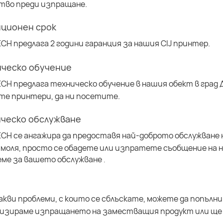
тво преди изпращане.
нционен срок
ECH предлага 2 години гаранция за нашия CIJ принтер.
ическо обучение
ECH предлага техническо обучение в нашия обект в град 
те принтери, да ни посетите.
ическо обслужване
ECH се ангажира да предоставя най-доброто обслужване 
 моля, просто се обадете или изпратете съобщение на 
еме за вашето обслужване
.
акви проблеми, с които се сблъскате, можете да попълн
низираме изпращането на заместващия продукт или ще