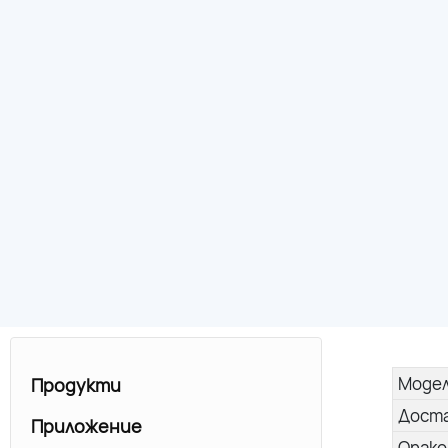
Моде
Продукти
Дост
Приложение
Опако