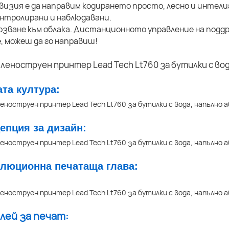
изия е да направим кодирането просто, лесно и интели
нтролирани и наблюдавани.
рзване към облака. Дистанционното управление на подд
, можеш да го направиш!
ата култура:
цепция за дизайн:
олюционна печатаща глава:
плей за печат: