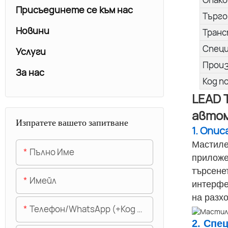
Присъединете се към нас
Търго
Новини
Транс
Спец
Услуги
Прои
За нас
Код п
LEAD 
авто
Изпратете вашето запитване
1. Опи
Мастиле
Пълно Име
приложе
търсене
Имейл
интерфе
на разх
Телефон/WhatsApp (+Код На Областта)
2. Спе