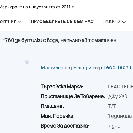
аркиране на индустрията от 2011 г.
ПРИСЪЕДИНЕТЕ СЕ КЪМ НАС
ОЖЕНИЕ
НОВИНИ
Lt760 за бутилки с вода, напълно автоматичен
Мастиленоструен принтер Lead Tech Lt
Търговска Марка:
LEAD TEC
Пристанище За Товарене:
Джу Хай
Плащане:
T/T
Мин. Поръчка:
1 единица
Време За Доставка:
7 дни