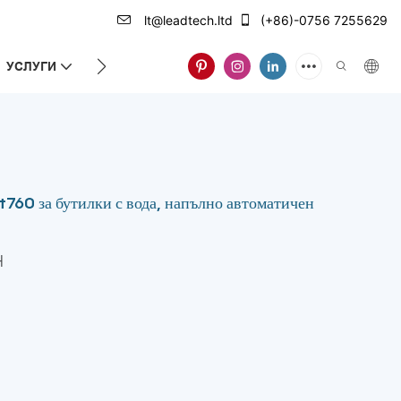
lt@leadtech.ltd
(+86)-0756 7255629
УСЛУГИ
ЗА НАС
760 за бутилки с вода, напълно автоматичен
H