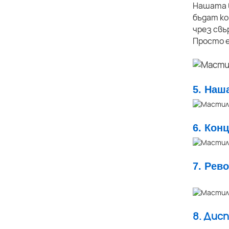
Нашата в
бъдат ко
чрез свъ
Просто е
5. Наш
6. Кон
7. Рев
8. Дис