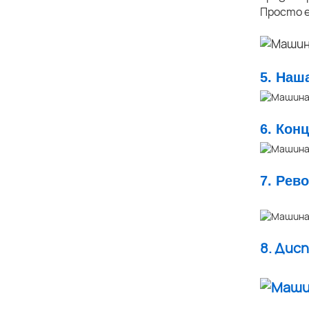
Просто е
5. Наш
6. Кон
7. Рев
8. Дис