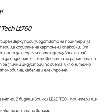
!
кусиран върху производството на принтери за
ери за кодиране на картонени опаковки. От
ки опит за непрекъснато използване на най-
свят да подобрят ефективността на работата си
т различни индустрии по света, включително
томобилна, кабелна и електронна.
гентно. В бъдеще всички LEAD TECH принтери ще
ръжката ще стане видимо.