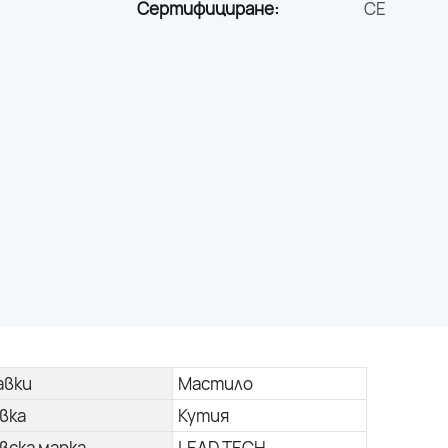
Сертифициране:
CE
авки
Мастило
вка
Кутия
вска марка
LEAD TECH