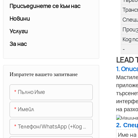
Присъединете се към нас
Транс
Новини
Спец
Прои
Услуги
Код п
За нас
-
LEAD 
1. Опи
Изпратете вашето запитване
Мастиле
приложе
Пълно Име
търсене
интерфе
Имейл
на разх
2. Спе
Телефон/WhatsApp (+Код На Областта)
Име на