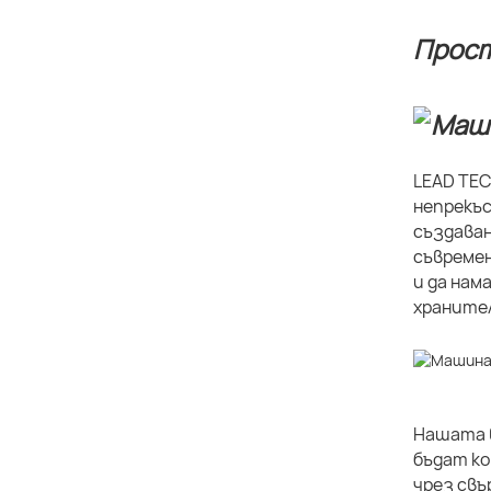
Прост
LEAD TEC
непрекъс
създаван
съвремен
и да нам
хранител
Нашата в
бъдат ко
чрез свъ