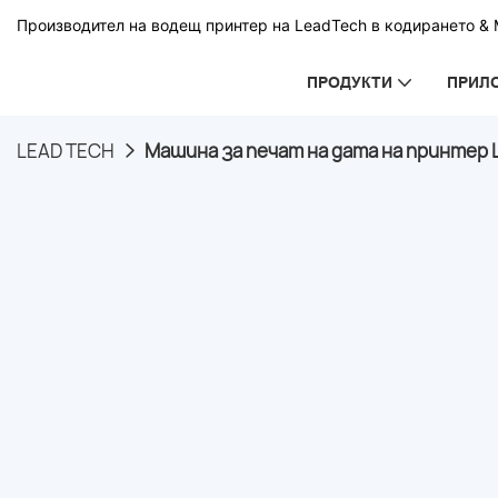
Производител на водещ принтер на LeadTech в кодирането & М
ПРОДУКТИ
ПРИЛ
LEAD TECH
Машина за печат на дата на принтер L