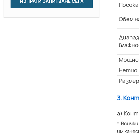
ИЗПРАТИ ЗАПИТВАНЕ СЕГА
Посока
Обем н
Диапаз
влажно
Мощно
Нетно 
Размер
3. Кон
а) Конт
·
Всички
им качес