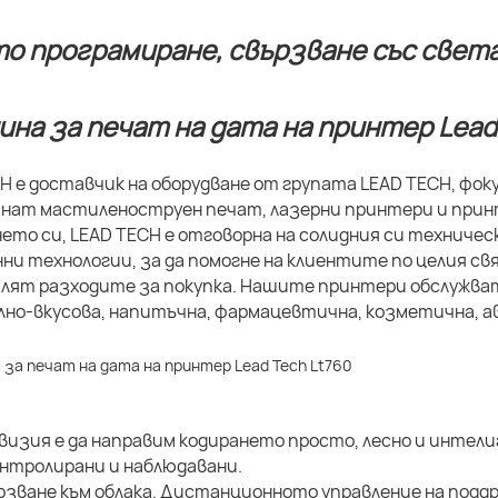
о програмиране, свързване със света
H е доставчик на оборудване от групата LEAD TECH, фо
нат мастиленоструен печат, лазерни принтери и принт
ето си, LEAD TECH е отговорна на солидния си техничес
ни технологии, за да помогне на клиентите по целия 
алят разходите за покупка. Нашите принтери обслужва
но-вкусова, напитъчна, фармацевтична, козметична, ав
изия е да направим кодирането просто, лесно и интели
нтролирани и наблюдавани.
рзване към облака. Дистанционното управление на подд