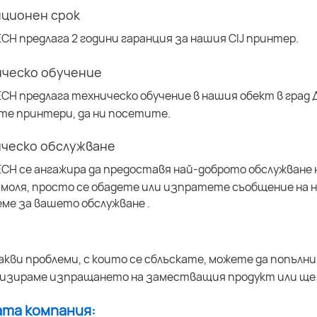
нционен срок
ECH предлага 2 години гаранция за нашия CIJ принтер.
ическо обучение
ECH предлага техническо обучение в нашия обект в град 
те принтери, да ни посетите.
ическо обслужване
ECH се ангажира да предоставя най-доброто обслужване 
 моля, просто се обадете или изпратете съобщение на 
еме за вашето обслужване
.
акви проблеми, с които се сблъскате, можете да попълн
низираме изпращането на заместващия продукт или ще
ата компания: