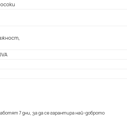
посоки
ажност,
0VA
аботят 7 дни, за да се гарантира най-доброто