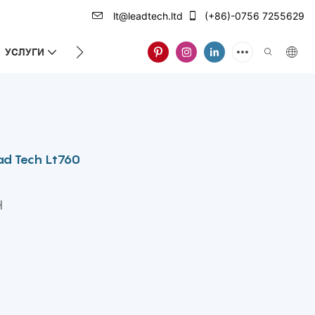
lt@leadtech.ltd
(+86)-0756 7255629
УСЛУГИ
ЗА НАС
ead Tech Lt760
H