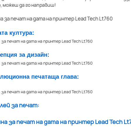
, можеш да го направиш!
ата култура:
цепция за дизайн:
олюционна печатаща глава:
плей за печат: