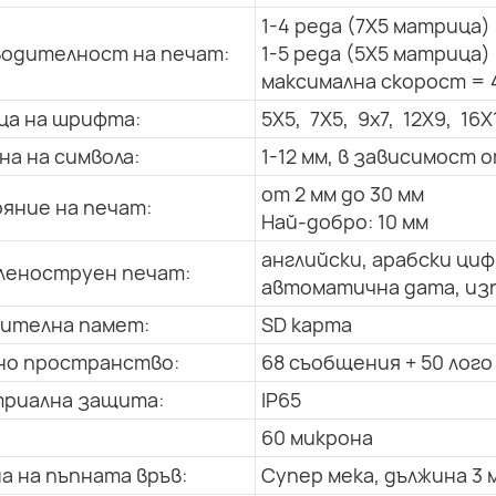
1-4 реда (7X5 матрица)
одителност на печат:
1-5 реда (5X5 матрица)
максимална скорост = 
а на шрифта:
5X5, 7X5, 9x7, 12X9, 16X
на на символа:
1-12 мм, в зависимост
от 2 мм до 30 мм
яние на печат:
Най-добро: 10 мм
английски, арабски циф
еноструен печат:
автоматична дата, изп
ителна памет:
SD карта
о пространство:
68 съобщения + 50 лого
риална защита:
IP65
60 микрона
а на пъпната връв:
Супер мека, дължина 3 