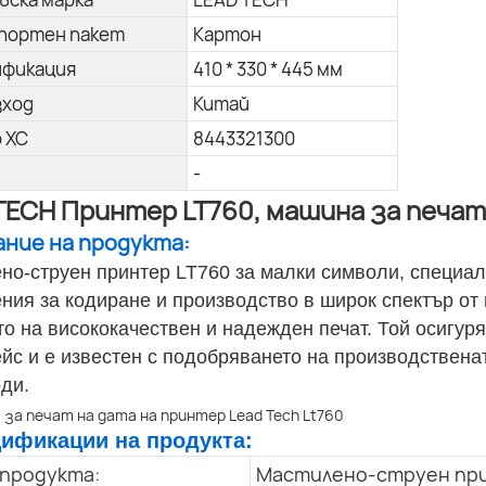
портен пакет
Картон
ификация
410 * 330 * 445 мм
зход
Китай
о ХС
8443321300
-
TECH Принтер LT760, машина за печат
сание на продукта:
но-струен принтер LT760 за малки символи, специал
ния за кодиране и производство в широк спектър от 
то на висококачествен и надежден печат. Той осигур
йс и е известен с подобряването на производствена
оди.
цификации на продукта:
 продукта:
Мастилено-струен при