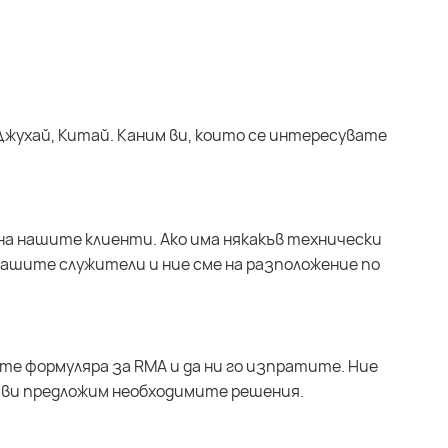
Джухай, Китай. Каним ви, които се интересувате
на нашите клиенти. Ако има някакъв технически
нашите служители и ние сме на разположение по
ите формуляра за RMA и да ни го изпратите. Ние
 ви предложим необходимите решения.