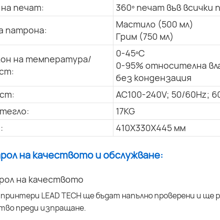
 на печат:
360º печат във всички 
Мастило (500 мл)
а патрона:
Грим (750 мл)
0-45ºC
он на температура/
0-95% относителна вл
ст:
без кондензация
ст:
AC100-240V; 50/60Hz; 6
тегло:
17KG
:
410X330X445 мм
трол на качеството и обслужване:
рол на качеството
 принтери LEAD TECH ще бъдат напълно проверени и ще р
тво преди изпращане.