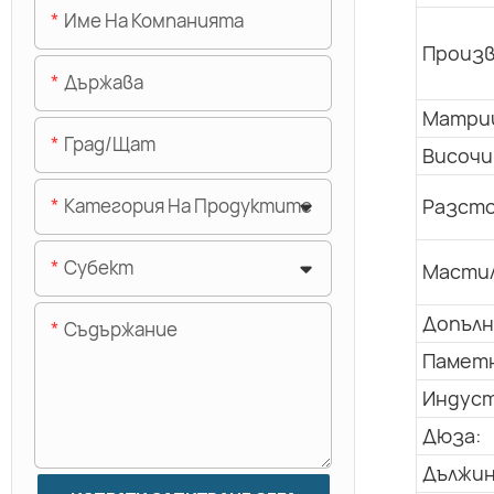
Име На Компанията
Произв
Държава
Матриц
Град/щат
Височи
Разсто
Категория На Продуктите
Субект
Мастил
Допълн
Съдържание
Паметн
Индуст
Дюза:
Дължин