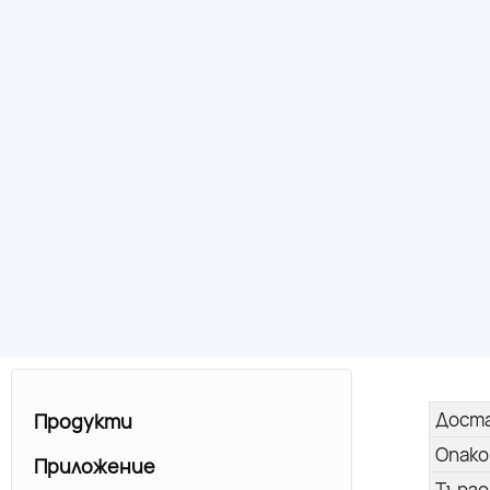
Дост
Продукти
Опако
Приложение
Търго