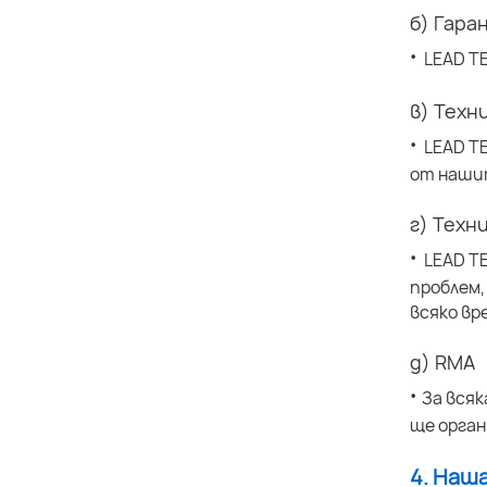
б) Гара
·
LEAD T
в) Техн
·
LEAD T
от наши
г) Техн
·
LEAD T
проблем,
всяко вр
д) RMA
·
За всяк
ще орга
4. Наш