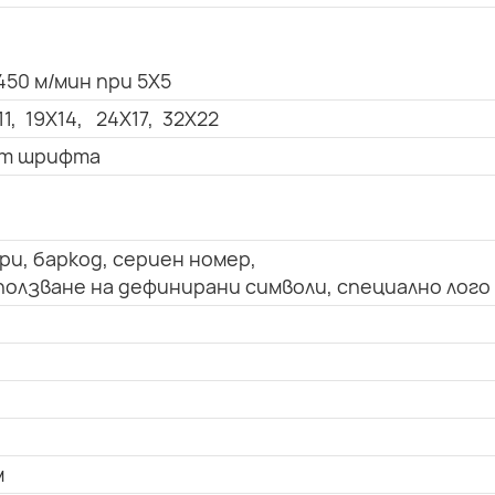
450 м/мин при 5X5
11, 19X14, 24X17, 32X22
 от шрифта
ри, баркод, сериен номер,
олзване на дефинирани символи, специално лого
м