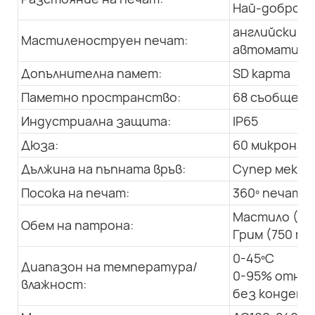
Най-добро: 1
английски, а
Мастиленоструен печат:
автоматична
Допълнителна памет:
SD карта
Паметно пространство:
68 съобщения
Индустриална защита:
IP65
Дюза:
60 микрона
Дължина на пъпната връв:
Супер мека, 
Посока на печат:
360º печат в
Мастило (50
Обем на патрона:
Грим (750 мл
0-45ºC
Диапазон на температура/
0-95% относ
влажност:
без конденз