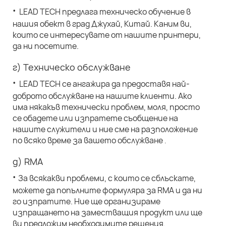
·
LEAD TECH предлага техническо обучение в
нашия обект в град Джухай, Китай. Каним ви,
които се интересувате от нашите принтери,
да ни посетите.
г) Техническо обслужване
·
LEAD TECH се ангажира да предоставя най-
доброто обслужване на нашите клиенти. Ако
има някакъв технически проблем, моля, просто
се обадете или изпратете съобщение на
нашите служители и ние сме на разположение
по всяко време за вашето обслужване
.
д) RMA
·
За всякакви проблеми, с които се сблъскате,
можете да попълните формуляра за RMA и да ни
го изпратите. Ние ще организираме
изпращането на заместващия продукт или ще
ви предложим необходимите решения.