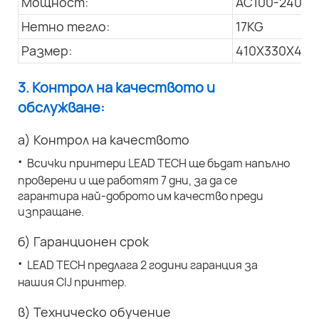
Мощност:
AC100-240V; 
Нетно тегло:
17KG
Размер:
410X330X445
3. Контрол на качеството и
обслужване:
а) Контрол на качеството
·
Всички принтери LEAD TECH ще бъдат напълно
проверени и ще работят 7 дни, за да се
гарантира най-доброто им качество преди
изпращане.
б) Гаранционен срок
·
LEAD TECH предлага 2 години гаранция за
нашия CIJ принтер.
в) Техническо обучение