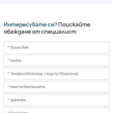
Интересувате се?
Поискайте
обаждане от специалист
Пълно Име
Имейл
Телефон/WhatsApp (+Код На Областта)
Име На Компанията
Държава
Град/щат