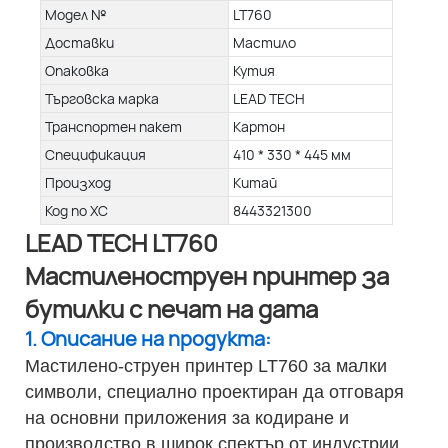
Модел №
LT760
Доставки
Мастило
Опаковка
Кутия
Търговска марка
LEAD TECH
Транспортен пакет
Картон
Спецификация
410 * 330 * 445 мм
Произход
Китай
Код по ХС
8443321300
LEAD TECH LT760
Мастиленоструен принтер за
бутилки с печат на дата
1. Описание на продукта:
Мастилено-струен принтер LT760 за малки
символи, специално проектиран да отговаря
на основни приложения за кодиране и
производство в широк спектър от индустрии.