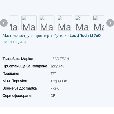
Мастиленоструен принтер за бутилки Lead Tech Lt760,
печат на дата
Търговска Марка:
LEAD TECH
Пристанище За Товарене:
Джу Хай
Плащане:
T/T
Мин. Поръчка:
1 единица
Време За Доставка:
7 дни
Сертифициране:
CE