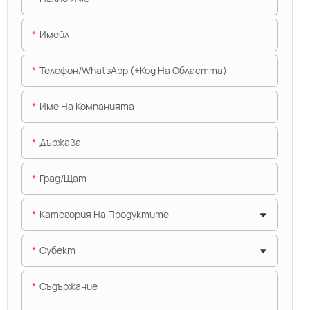
Имейл
Телефон/WhatsApp (+Код На Областта)
Име На Компанията
Държава
Град/щат
Категория На Продуктите
Субект
Съдържание