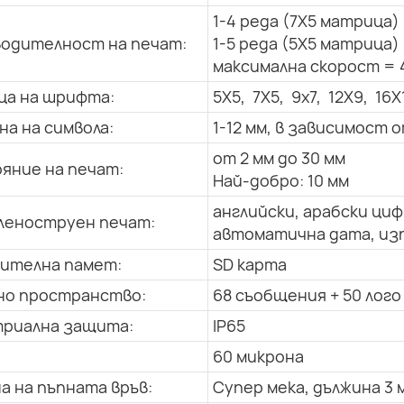
1-4 реда (7X5 матрица)
одителност на печат:
1-5 реда (5X5 матрица)
максимална скорост = 
а на шрифта:
5X5, 7X5, 9x7, 12X9, 16X
на на символа:
1-12 мм, в зависимост
от 2 мм до 30 мм
яние на печат:
Най-добро: 10 мм
английски, арабски циф
еноструен печат:
автоматична дата, изп
ителна памет:
SD карта
о пространство:
68 съобщения + 50 лого
риална защита:
IP65
60 микрона
а на пъпната връв:
Супер мека, дължина 3 