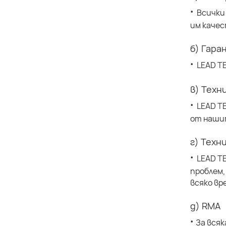
·
Всички
им качес
б) Гара
·
LEAD T
в) Техн
·
LEAD T
от наши
г) Техн
·
LEAD T
проблем,
всяко вр
д) RMA
·
За всяк