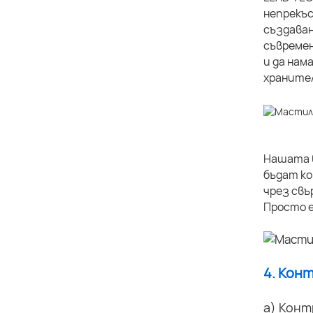
непрекъс
създаван
съвремен
и да нам
хранител
Нашата в
бъдат ко
чрез свъ
Просто е
4. Кон
а) Конт