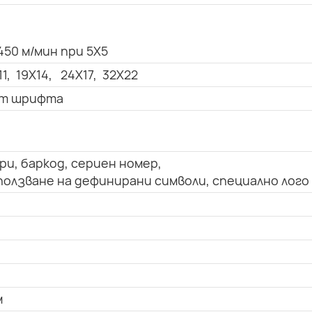
450 м/мин при 5X5
11, 19X14, 24X17, 32X22
 от шрифта
ри, баркод, сериен номер,
олзване на дефинирани символи, специално лого
м