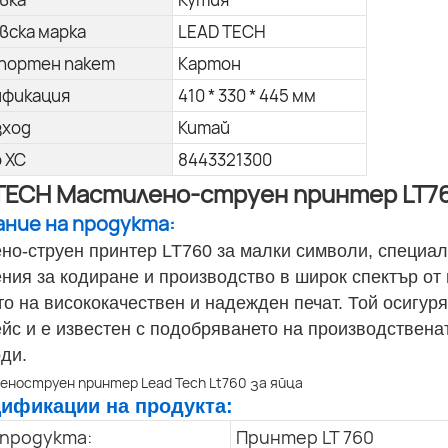
вска марка
LEAD TECH
портен пакет
Картон
ификация
410 * 330 * 445 мм
зход
Китай
о ХС
8443321300
TECH Мастилено-струен принтер LT76
сание на продукта:
но-струен принтер LT760 за малки символи, специал
ния за кодиране и производство в широк спектър от 
то на висококачествен и надежден печат. Той осигур
йс и е известен с подобряването на производствена
оди.
цификации на продукта:
 продукта:
Принтер LT 760