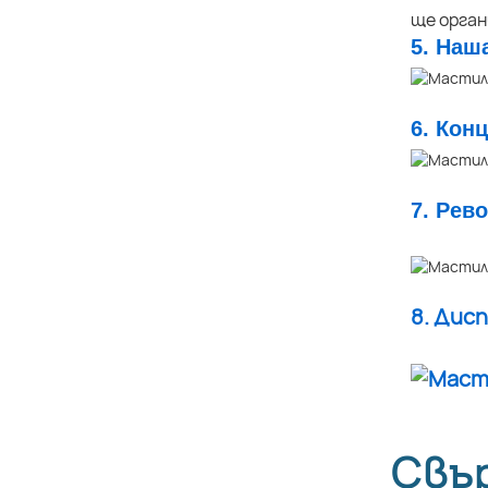
ще орга
5. Наш
6. Кон
7. Рев
8. Дис
Свъ