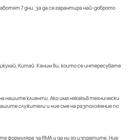
аботят 7 дни, за да се гарантира най-доброто
Джухай, Китай. Каним ви, които се интересувате
на нашите клиенти. Ако има някакъв технически
нашите служители и ние сме на разположение по
ите формуляра за RMA и да ни го изпратите. Ние