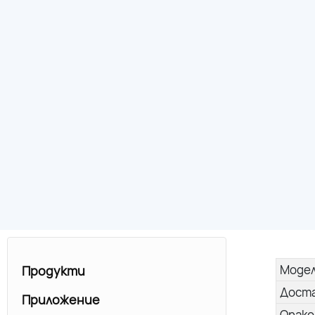
Моде
Продукти
Дост
Приложение
Опако