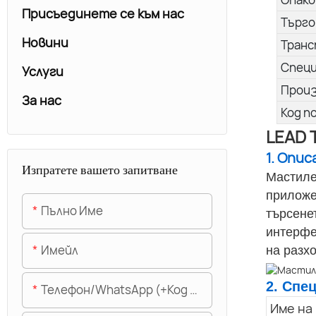
Присъединете се към нас
Търго
Новини
Транс
Спец
Услуги
Прои
За нас
Код п
LEAD 
1. Опи
Изпратете вашето запитване
Мастиле
приложе
Пълно Име
търсене
интерфе
Имейл
на разх
2. Спе
Телефон/WhatsApp (+Код На Областта)
Име на