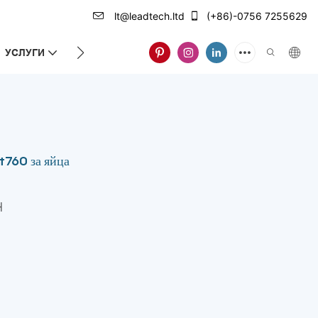
lt@leadtech.ltd
(+86)-0756 7255629
УСЛУГИ
ЗА НАС
t760 за яйца
H