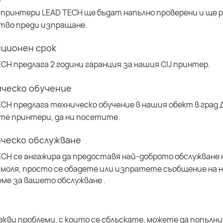
 принтери LEAD TECH ще бъдат напълно проверени и ще р
тво преди изпращане.
нционен срок
ECH предлага 2 години гаранция за нашия CIJ принтер.
ическо обучение
ECH предлага техническо обучение в нашия обект в град 
те принтери, да ни посетите.
ическо обслужване
ECH се ангажира да предоставя най-доброто обслужване 
 моля, просто се обадете или изпратете съобщение на 
еме за вашето обслужване
.
акви проблеми, с които се сблъскате, можете да попълн