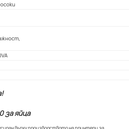
посоки
ажност,
0VA
!
кусиран върху производството на принтери за