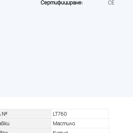
Сертифициране:
CE
л №
LT760
авки
Мастило
вка
Кутия