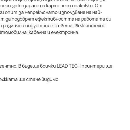
ери за кодиране на картонени опаковки. От
ки опит за непрекъснато използване на най-
свят да подобрят ефективността на работата си
т различни индустрии по света, включително
томобилна, кабелна и електронна.
гентно. В бъдеще всички LEAD TECH принтери ще
ръжката ще стане видимо.