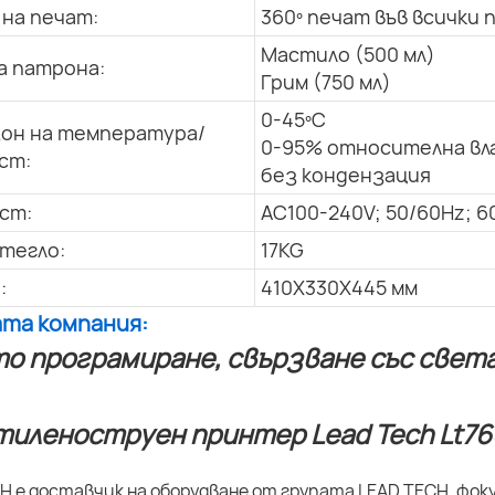
 на печат:
360º печат във всички 
Мастило (500 мл)
а патрона:
Грим (750 мл)
0-45ºC
он на температура/
0-95% относителна вл
ст:
без кондензация
ст:
AC100-240V; 50/60Hz; 6
тегло:
17KG
:
410X330X445 мм
ата компания:
о програмиране, свързване със света
H е доставчик на оборудване от групата LEAD TECH, фо