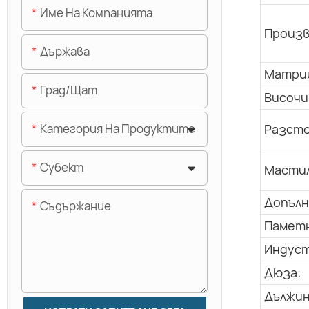
Име На Компанията
Произв
Държава
Матриц
Град/щат
Височи
Разсто
Категория На Продуктите
Субект
Мастил
Допълн
Съдържание
Паметн
Индуст
Дюза:
Дължин