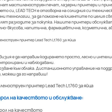
нат мастиленоструен печат, лазерни принтери и принт
ето си, LEAD TECH е отговорна на солидния си техничес
ни технологии, за да помогне на клиентите по целия 
алят разходите за покупка. Нашите принтери обслужва
но-вкусова, напитъчна, фармацевтична, козметична, ав
изия е да направим кодирането просто, лесно и интели
нтролирани и наблюдавани.
рзване към облака. Дистанционното управление на подд
, можеш да го направиш!
трол на качеството и обслужване:
рол на качеството