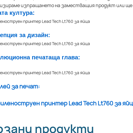
низираме изпращането на заместващия продукт или ще
ата култура:
цепция за дизайн:
олюционна печатаща глава:
плей за печат:
рзани продукти