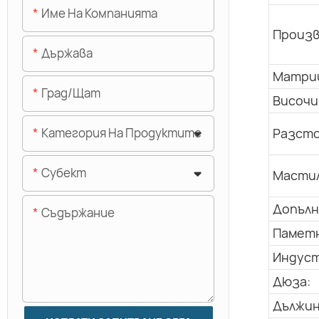
Име На Компанията
Произв
Държава
Матриц
Град/щат
Височи
Разсто
Категория На Продуктите
Субект
Мастил
Допълн
Съдържание
Паметн
Индуст
Дюза:
Дължин