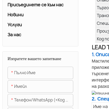
Присъединете се към нас
Търго
Новини
Транс
Спец
Услуги
Прои
За нас
Код п
LEAD 
1. Опи
Изпратете вашето запитване
Мастиле
приложе
Пълно Име
търсене
интерфе
Имейл
на разх
2. Спе
Телефон/WhatsApp (+Код На Областта)
Име на