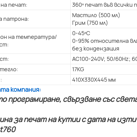
 на печат:
360º печат във всички 
Мастило (500 мл)
а патрона:
Грим (750 мл)
0-45ºC
он на температура/
0-95% относителна вл
ст:
без кондензация
ст:
AC100-240V; 50/60Hz; 6
тегло:
17KG
:
410X330X445 мм
ата компания:
о програмиране, свързване със света