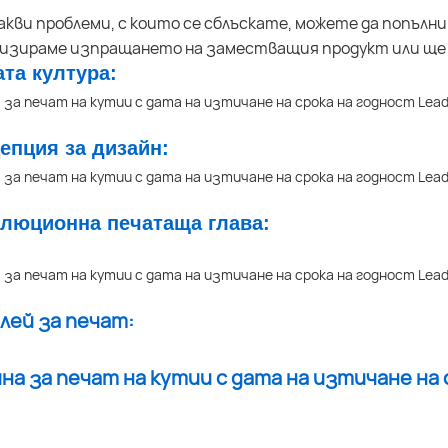
акви проблеми, с които се сблъскате, можете да попълн
низираме изпращането на заместващия продукт или ще
ата култура:
цепция за дизайн:
олюционна печатаща глава:
плей за печат: