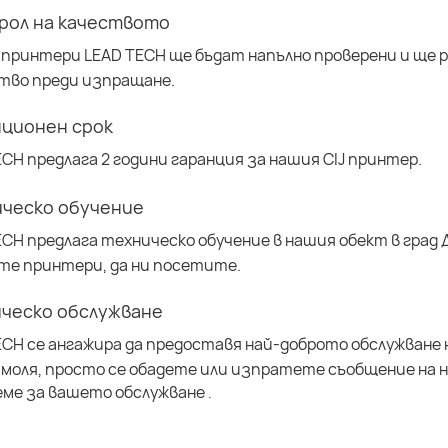
рол на качеството
 принтери LEAD TECH ще бъдат напълно проверени и ще р
тво преди изпращане.
нционен срок
ECH предлага 2 години гаранция за нашия CIJ принтер.
ическо обучение
ECH предлага техническо обучение в нашия обект в град 
те принтери, да ни посетите.
ическо обслужване
ECH се ангажира да предоставя най-доброто обслужване 
 моля, просто се обадете или изпратете съобщение на 
еме за вашето обслужване
.