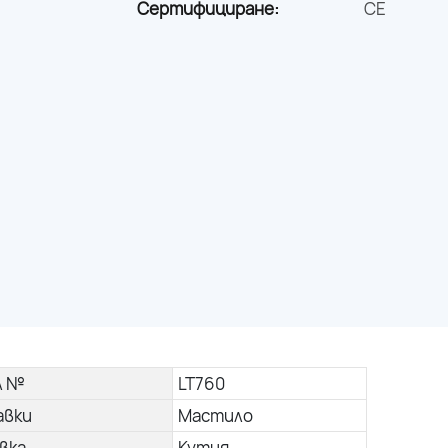
Сертифициране:
CE
л №
LT760
авки
Мастило
вка
Кутия