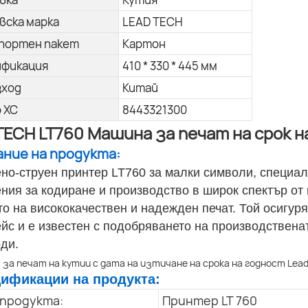
вска марка
LEAD TECH
портен пакет
Картон
ификация
410 * 330 * 445 мм
зход
Китай
о ХС
8443321300
TECH LT760 Машина за печат на срок н
сание на продукта:
но-струен принтер LT760 за малки символи, специал
ния за кодиране и производство в широк спектър от 
то на висококачествен и надежден печат. Той осигур
йс и е известен с подобряването на производствена
оди.
цификации на продукта:
 продукта:
Принтер LT 760