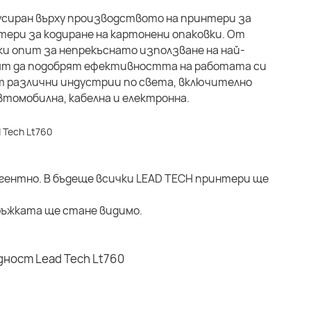
кусиран върху производството на принтери за
ери за кодиране на картонени опаковки. От
ки опит за непрекъснато използване на най-
свят да подобрят ефективността на работата си
т различни индустрии по света, включително
томобилна, кабелна и електронна.
гентно. В бъдеще всички LEAD TECH принтери ще
ръжката ще стане видимо.