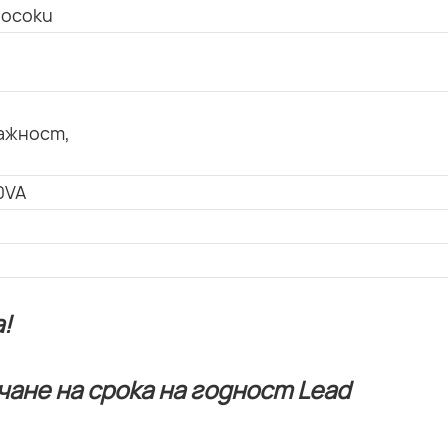
посоки
ажност,
0VA
!