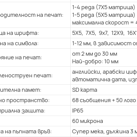
1-4 реда (7X5 матрица)
одителност на печат:
1-5 реда (5X5 матрица)
максимална скорост = 
а на шрифта:
5X5, 7X5, 9x7, 12X9, 16X
на на символа:
1-12 мм, в зависимост
от 2 мм до 30 мм
яние на печат:
Най-добро: 10 мм
английски, арабски циф
еноструен печат:
автоматична дата, изп
ителна памет:
SD карта
о пространство:
68 съобщения + 50 лого
риална защита:
IP65
60 микрона
а на пъпната връв:
Супер мека, дължина 3 