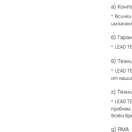
а) Конт
·
Всички
им качес
б) Гара
·
LEAD T
в) Техн
·
LEAD T
от наши
г) Техн
·
LEAD T
проблем,
всяко вр
д) RMA