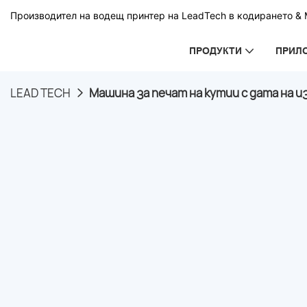
Производител на водещ принтер на LeadTech в кодирането & М
ПРОДУКТИ
ПРИЛ
LEAD TECH
Машина за печат на кутии с дата на и