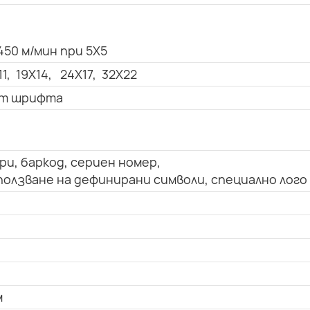
450 м/мин при 5X5
11, 19X14, 24X17, 32X22
 от шрифта
ри, баркод, сериен номер,
олзване на дефинирани символи, специално лого
м