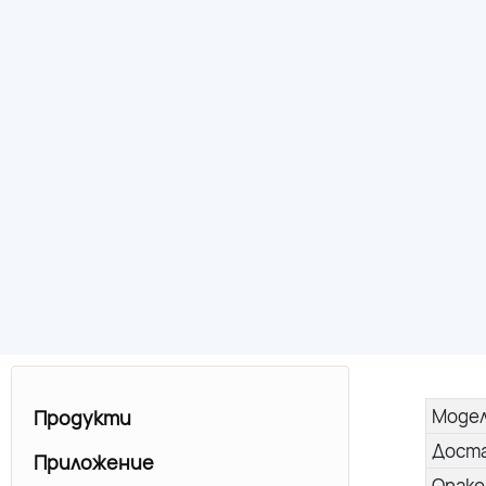
Моде
Продукти
Дост
Приложение
Опако