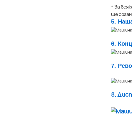
·
За всяк
ще орга
5. Наш
6. Кон
7. Рев
8. Дис