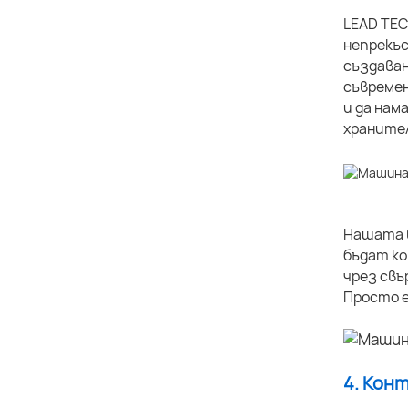
LEAD TEC
непрекъс
създаван
съвремен
и да нам
хранител
Нашата в
бъдат ко
чрез свъ
Просто е
4. Кон