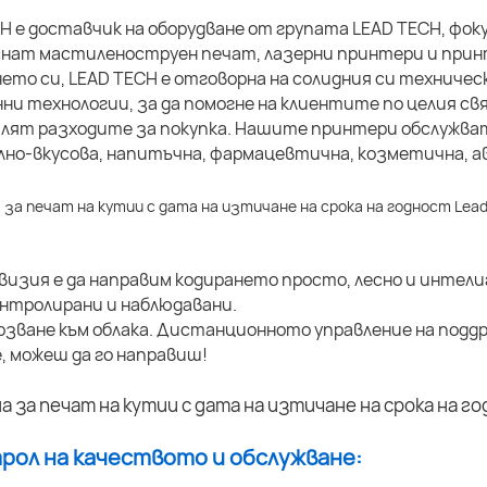
H е доставчик на оборудване от групата LEAD TECH, фо
нат мастиленоструен печат, лазерни принтери и принт
ето си, LEAD TECH е отговорна на солидния си техничес
ни технологии, за да помогне на клиентите по целия 
алят разходите за покупка. Нашите принтери обслужва
но-вкусова, напитъчна, фармацевтична, козметична, ав
изия е да направим кодирането просто, лесно и интели
нтролирани и наблюдавани.
рзване към облака. Дистанционното управление на подд
, можеш да го направиш!
трол на качеството и обслужване: