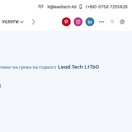
lt@leadtech.ltd
(+86)-0756 7255629
УСЛУГИ
ЗА НАС
тичане на срока на годност Lead Tech Lt760
H