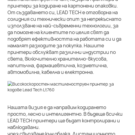
принтери за кодиране на картонени опаковки.
От създаването си, LEAD TECH е отговорна на
солидния си технически опит за непрекъснато
използване на най-съвременни технологии, за
да помогне на клиентите по целия свят да
подобрят ефективността на работата си и да
намалят разходите за покупка. Нашите
принтери обслужват различни индустрии по
света, включително хранително-вкусова,
напитъчна, фармацевтична, козметична,
автомобилна, кабелна и електронна.
Нашата визия е да направим кодирането
просто, лесно и интелигентно. В бъдеще всички
LEAD TECH принтери ще бъдат контролирани и
наблюдавани.
чрез свързване към облака. Дистанционното