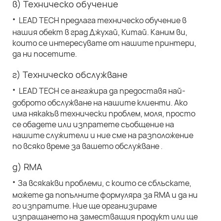
в) Техническо обучение
·
LEAD TECH предлага техническо обучение в
нашия обект в град Джухай, Китай. Каним ви,
които се интересувате от нашите принтери,
да ни посетите.
г) Техническо обслужване
·
LEAD TECH се ангажира да предоставя най-
доброто обслужване на нашите клиенти. Ако
има някакъв технически проблем, моля, просто
се обадете или изпратете съобщение на
нашите служители и ние сме на разположение
по всяко време за вашето обслужване
.
д) RMA
·
За всякакви проблеми, с които се сблъскате,
можете да попълните формуляра за RMA и да ни
го изпратите. Ние ще организираме
изпращането на заместващия продукт или ще