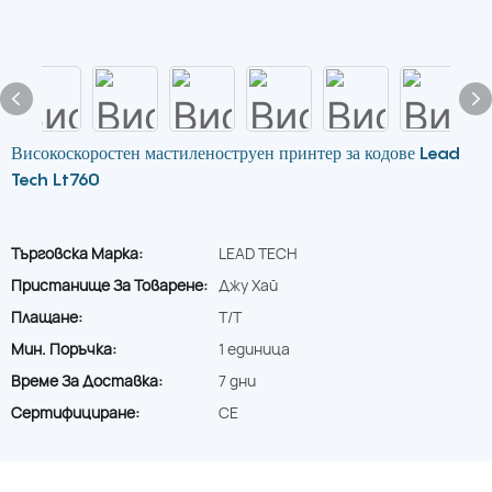
Високоскоростен мастиленоструен принтер за кодове Lead
Tech Lt760
Търговска Марка:
LEAD TECH
Пристанище За Товарене:
Джу Хай
Плащане:
T/T
Мин. Поръчка:
1 единица
Време За Доставка:
7 дни
Сертифициране:
CE