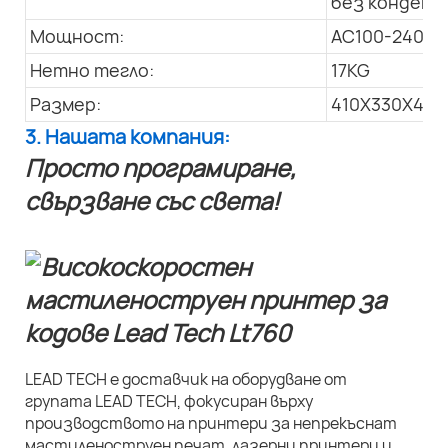
без конденз
Мощност:
AC100-240V; 
Нетно тегло:
17KG
Размер:
410X330X445
3. Нашата компания:
Просто програмиране,
свързване със света!
LEAD TECH е доставчик на оборудване от
групата LEAD TECH, фокусиран върху
производството на принтери за непрекъснат
мастиленоструен печат, лазерни принтери и