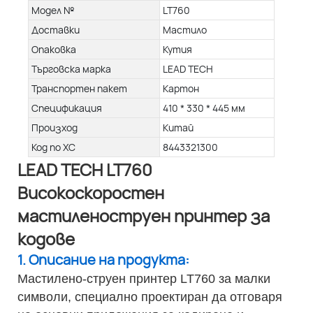
Модел №
LT760
Доставки
Мастило
Опаковка
Кутия
Търговска марка
LEAD TECH
Транспортен пакет
Картон
Спецификация
410 * 330 * 445 мм
Произход
Китай
Код по ХС
8443321300
LEAD TECH LT760
Високоскоростен
мастиленоструен принтер за
кодове
1. Описание на продукта:
Мастилено-струен принтер LT760 за малки
символи, специално проектиран да отговаря