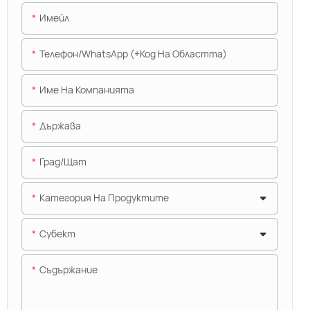
Имейл
Телефон/WhatsApp (+Код На Областта)
Име На Компанията
Държава
Град/щат
Категория На Продуктите
Субект
Съдържание