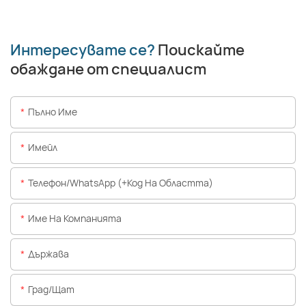
Интересувате се?
Поискайте
обаждане от специалист
Пълно Име
Имейл
Телефон/WhatsApp (+Код На Областта)
Име На Компанията
Държава
Град/щат