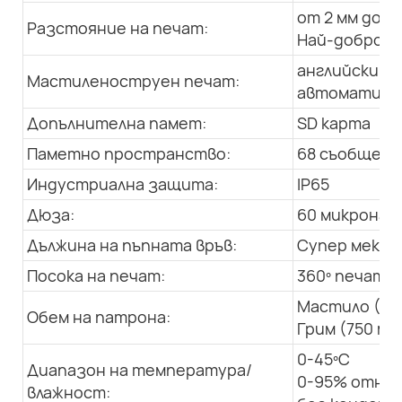
от 2 мм до 3
Разстояние на печат:
Най-добро: 1
английски, а
Мастиленоструен печат:
автоматична
Допълнителна памет:
SD карта
Паметно пространство:
68 съобщения
Индустриална защита:
IP65
Дюза:
60 микрона
Дължина на пъпната връв:
Супер мека, 
Посока на печат:
360º печат в
Мастило (50
Обем на патрона:
Грим (750 мл
0-45ºC
Диапазон на температура/
0-95% относ
влажност: