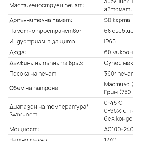
английски, а
Мастиленоструен печат:
автоматична
Допълнителна памет:
SD карта
Паметно пространство:
68 съобщения
Индустриална защита:
IP65
Дюза:
60 микрона
Дължина на пъпната връв:
Супер мека, 
Посока на печат:
360º печат в
Мастило (50
Обем на патрона:
Грим (750 мл
0-45ºC
Диапазон на температура/
0-95% относ
влажност:
без конденз
Мощност:
AC100-240V; 
Нетно тегло:
17KG