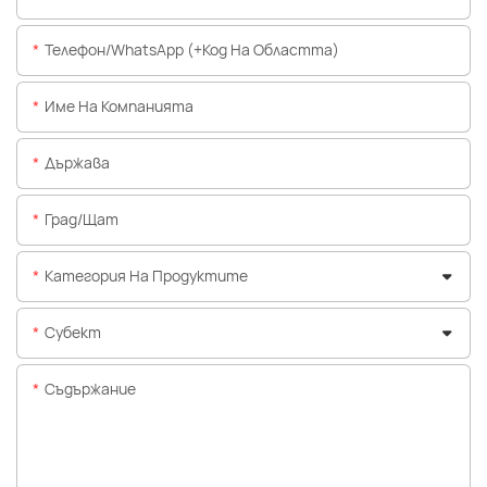
Телефон/WhatsApp (+Код На Областта)
Име На Компанията
Държава
Град/щат
Категория На Продуктите
Субект
Съдържание