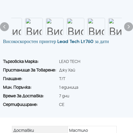
Високоскоростен принтер Lead Tech Lt760 за дати
Търговска Марка:
LEAD TECH
Пристанище За Товарене:
Джу Хай
Плащане:
T/T
Мин. Поръчка:
1 единица
Време За Доставка:
7 дни
Сертифициране:
CE
Доставки
Мастило