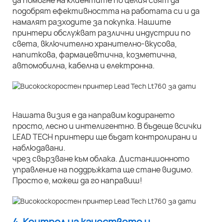
да помогне на клиентите по целия свят да
подобрят ефективността на работата си и да
намалят разходите за покупка. Нашите
принтери обслужват различни индустрии по
света, включително хранително-вкусова,
напиткова, фармацевтична, козметична,
автомобилна, кабелна и електронна.
Нашата визия е да направим кодирането
просто, лесно и интелигентно. В бъдеще всички
LEAD TECH принтери ще бъдат контролирани и
наблюдавани.
чрез свързване към облака. Дистанционното
управление на поддръжката ще стане видимо.
Просто е, можеш да го направиш!
4. Контрол на качеството и