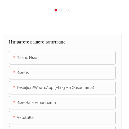
Изпратете вашето запитване
Пълно Име
Имейл
Телефон/WhatsApp (+Код На Областта)
Име На Компанията
Държава