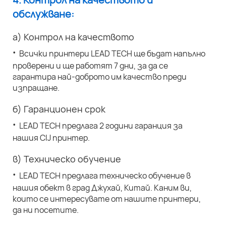
обслужване:
а) Контрол на качеството
·
Всички принтери LEAD TECH ще бъдат напълно
проверени и ще работят 7 дни, за да се
гарантира най-доброто им качество преди
изпращане.
б) Гаранционен срок
·
LEAD TECH предлага 2 години гаранция за
нашия CIJ принтер.
в) Техническо обучение
·
LEAD TECH предлага техническо обучение в
нашия обект в град Джухай, Китай. Каним ви,
които се интересувате от нашите принтери,
да ни посетите.