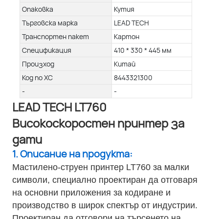
Опаковка
Кутия
Търговска марка
LEAD TECH
Транспортен пакет
Картон
Спецификация
410 * 330 * 445 мм
Произход
Китай
Код по ХС
8443321300
-
-
LEAD TECH LT760
Високоскоростен принтер за
дати
1. Описание на продукта:
Мастилено-струен принтер LT760 за малки
символи, специално проектиран да отговаря
на основни приложения за кодиране и
производство в широк спектър от индустрии.
Проектиран да отговори на търсенето на