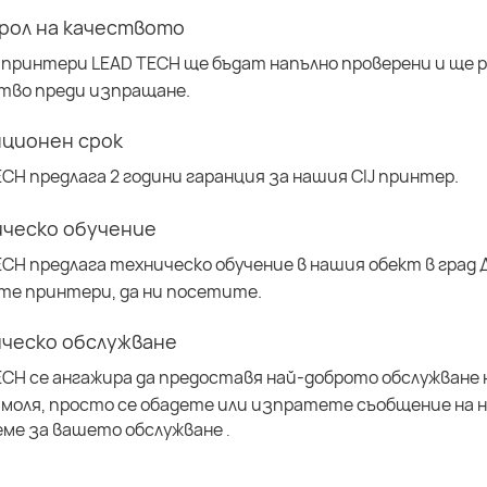
рол на качеството
 принтери LEAD TECH ще бъдат напълно проверени и ще р
тво преди изпращане.
нционен срок
ECH предлага 2 години гаранция за нашия CIJ принтер.
ическо обучение
ECH предлага техническо обучение в нашия обект в град 
те принтери, да ни посетите.
ическо обслужване
ECH се ангажира да предоставя най-доброто обслужване 
 моля, просто се обадете или изпратете съобщение на 
еме за вашето обслужване
.