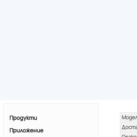
Моде
Продукти
Дост
Приложение
Опако