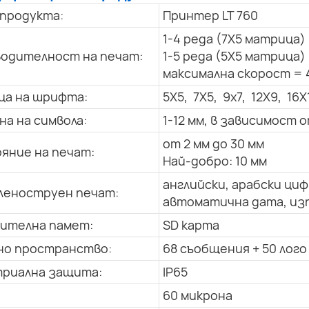
 продукта:
Принтер LT 760
1-4 реда (7X5 матрица)
одителност на печат:
1-5 реда (5X5 матрица)
максимална скорост = 
а на шрифта:
5X5, 7X5, 9x7, 12X9, 16X
на на символа:
1-12 мм, в зависимост
от 2 мм до 30 мм
яние на печат:
Най-добро: 10 мм
английски, арабски циф
еноструен печат:
автоматична дата, изп
ителна памет:
SD карта
о пространство:
68 съобщения + 50 лого
риална защита:
IP65
60 микрона