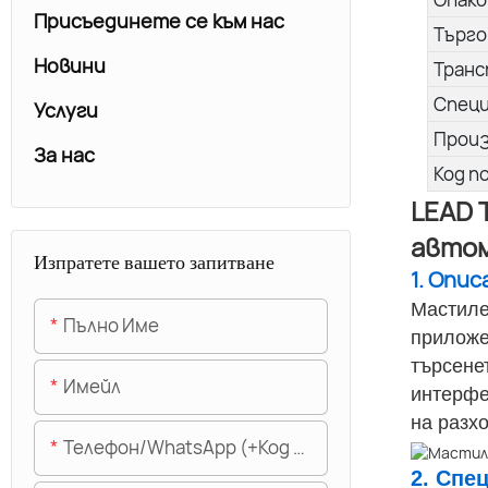
Присъединете се към нас
Търго
Новини
Транс
Спец
Услуги
Прои
За нас
Код п
LEAD 
авто
Изпратете вашето запитване
1. Опи
Мастиле
Пълно Име
приложе
търсене
Имейл
интерфе
на разх
Телефон/WhatsApp (+Код На Областта)
2. Спе