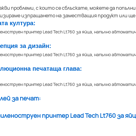
акви проблеми, с които се сблъскате, можете да попълн
низираме изпращането на заместващия продукт или ще
ата култура:
цепция за дизайн:
олюционна печатаща глава:
плей за печат: