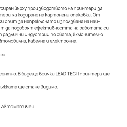
кусиран върху производството на принтери за
ери за кодиране на картонени опаковки. От
ки опит за непрекъснато използване на най-
свят да подобрят ефективността на работата си
т различни индустрии по света, включително
томобилна, кабелна и електронна.
гентно. В бъдеще всички LEAD TECH принтери ще
ръжката ще стане видимо.