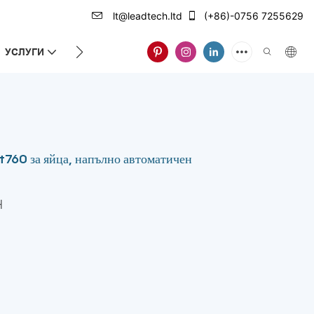
lt@leadtech.ltd
(+86)-0756 7255629
УСЛУГИ
ЗА НАС
760 за яйца, напълно автоматичен
H