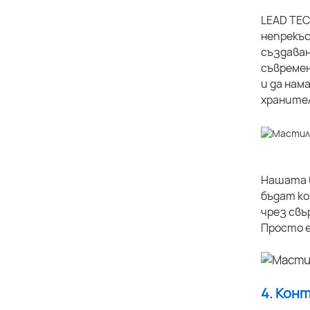
LEAD TEC
непрекъс
създаван
съвремен
и да нам
хранител
Нашата в
бъдат ко
чрез свъ
Просто е
4. Кон