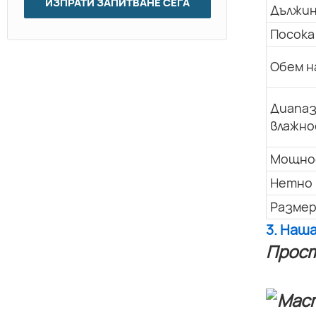
ИЗПРАТИ ЗАПИТВАНЕ СЕГА
Дължин
Посока
Обем н
Диапаз
влажно
Мощно
Нетно 
Размер
3. Наш
Прост