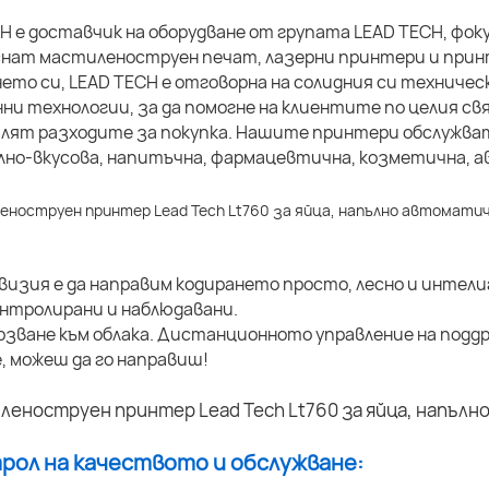
H е доставчик на оборудване от групата LEAD TECH, фо
нат мастиленоструен печат, лазерни принтери и принт
ето си, LEAD TECH е отговорна на солидния си техничес
ни технологии, за да помогне на клиентите по целия 
алят разходите за покупка. Нашите принтери обслужва
но-вкусова, напитъчна, фармацевтична, козметична, ав
изия е да направим кодирането просто, лесно и интели
нтролирани и наблюдавани.
рзване към облака. Дистанционното управление на подд
, можеш да го направиш!
трол на качеството и обслужване: