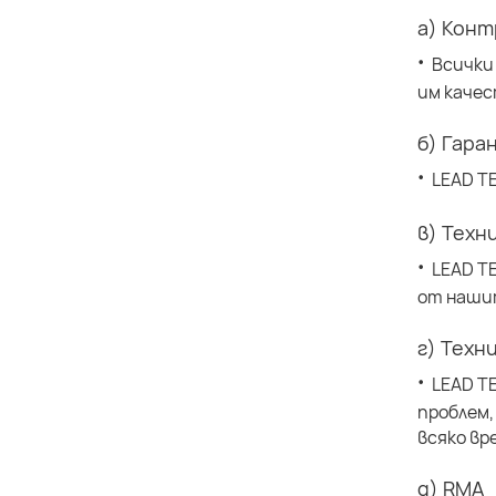
а) Конт
·
Всички
им качес
б) Гара
·
LEAD T
в) Техн
·
LEAD T
от наши
г) Техн
·
LEAD T
проблем,
всяко вр
д) RMA