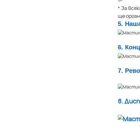
·
За всяк
ще орга
5. Наш
6. Кон
7. Рев
8. Дис