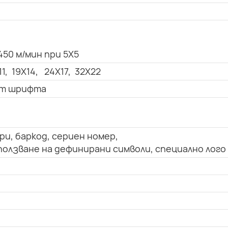
450 м/мин при 5X5
11, 19X14, 24X17, 32X22
 от шрифта
ри, баркод, сериен номер,
олзване на дефинирани символи, специално лого