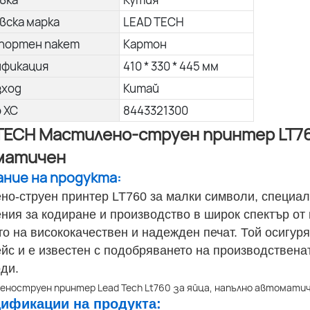
вска марка
LEAD TECH
портен пакет
Картон
ификация
410 * 330 * 445 мм
зход
Китай
о ХС
8443321300
TECH Мастилено-струен принтер LT760
матичен
сание на продукта:
но-струен принтер LT760 за малки символи, специал
ния за кодиране и производство в широк спектър от 
то на висококачествен и надежден печат. Той осигур
йс и е известен с подобряването на производствена
оди.
цификации на продукта: