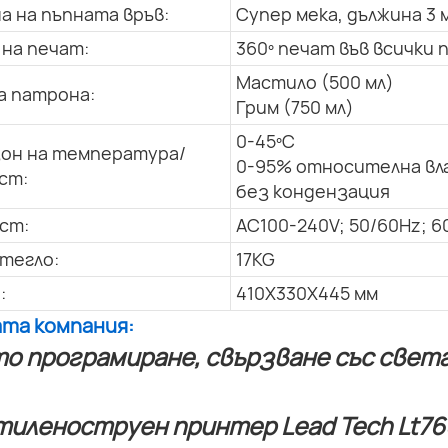
а на пъпната връв:
Супер мека, дължина 3 
 на печат:
360º печат във всички 
Мастило (500 мл)
а патрона:
Грим (750 мл)
0-45ºC
он на температура/
0-95% относителна вл
ст:
без кондензация
ст:
AC100-240V; 50/60Hz; 6
тегло:
17KG
:
410X330X445 мм
ата компания:
о програмиране, свързване със света