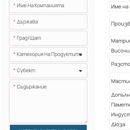
Име На Компанията
Име на
Държава
Произв
Град/щат
Матриц
Височи
Категория На Продуктите
Разсто
Субект
Мастил
Съдържание
Допълн
Паметн
Индуст
Дюза: