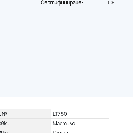
Сертифициране:
CE
л №
LT760
авки
Мастило
вка
Кутия