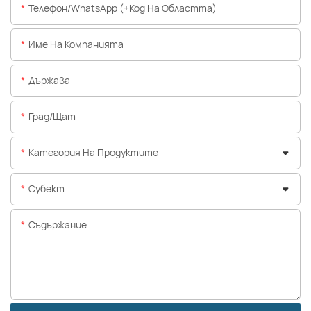
Телефон/WhatsApp (+Код На Областта)
Име На Компанията
Държава
Град/щат
Категория На Продуктите
Субект
Съдържание