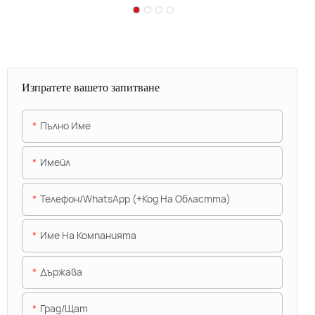
Изпратете вашето запитване
Пълно Име
Имейл
Телефон/WhatsApp (+Код На Областта)
Име На Компанията
Държава
Град/щат