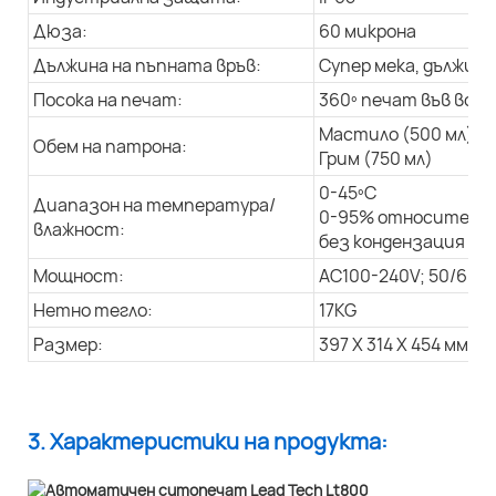
Дюза:
60 микрона
Дължина на пъпната връв:
Супер мека, дължина
Посока на печат:
360º печат във всич
Мастило (500 мл)
Обем на патрона:
Грим (750 мл)
0-45ºC
Диапазон на температура/
0-95% относителна
влажност:
без кондензация
Мощност:
AC100-240V; 50/60Hz
Нетно тегло:
17KG
Размер:
397 X 314 X 454 мм
3. Характеристики на продукта: