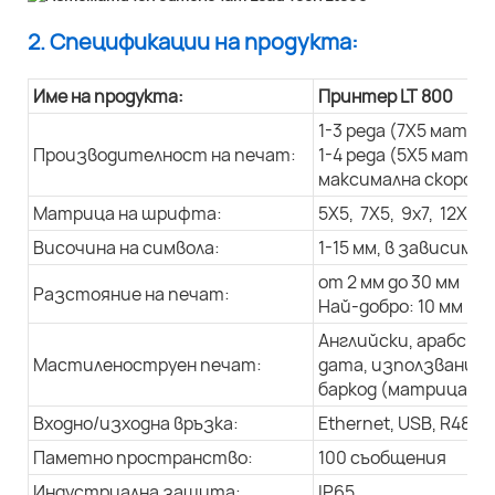
2. Спецификации на продукта:
Име на продукта:
Принтер LT 800
1-3 реда (7X5 матри
Производителност на печат:
1-4 реда (5X5 матри
максимална скорост
Матрица на шрифта:
5X5, 7X5, 9x7, 12X9, 
Височина на символа:
1-15 мм, в зависим
от 2 мм до 30 мм
Разстояние на печат:
Най-добро: 10 мм
Английски, арабски
Мастиленоструен печат:
дата, използвани д
баркод (матрица с д
Входно/изходна връзка:
Ethernet, USB, R485
Паметно пространство:
100 съобщения
Индустриална защита:
IP65