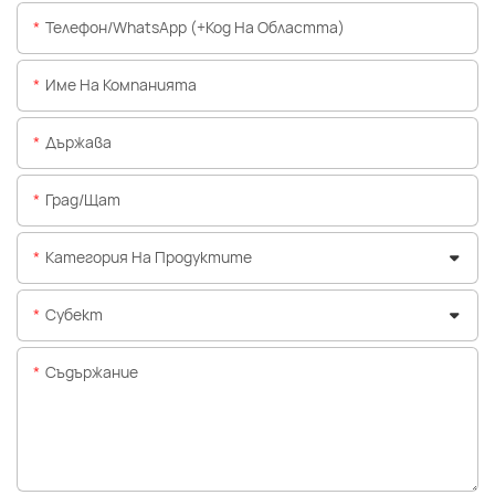
Телефон/WhatsApp (+Код На Областта)
Име На Компанията
Държава
Град/щат
Категория На Продуктите
Субект
Съдържание