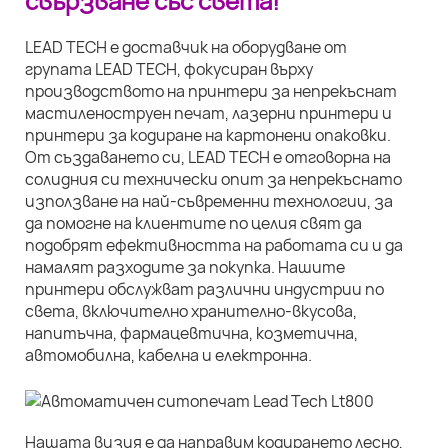
свързване със света!
LEAD TECH е доставчик на оборудване от
групата LEAD TECH, фокусиран върху
производството на принтери за непрекъснат
мастиленоструен печат, лазерни принтери и
принтери за кодиране на картонени опаковки.
От създаването си, LEAD TECH е отговорна на
солидния си технически опит за непрекъснато
използване на най-съвременни технологии, за
да помогне на клиентите по целия свят да
подобрят ефективността на работата си и да
намалят разходите за покупка. Нашите
принтери обслужват различни индустрии по
света, включително хранително-вкусова,
напитъчна, фармацевтична, козметична,
автомобилна, кабелна и електронна.
Нашата визия е да направим кодирането лесно,