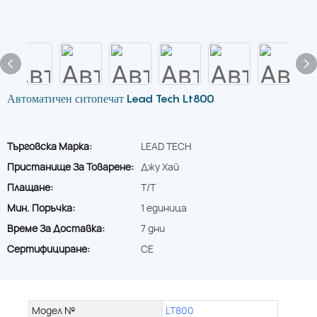
Автоматичен ситопечат Lead Tech Lt800
Търговска Марка:
LEAD TECH
Пристанище За Товарене:
Джу Хай
Плащане:
T/T
Мин. Поръчка:
1 единица
Време За Доставка:
7 дни
Сертифициране:
CE
Модел №
LT800