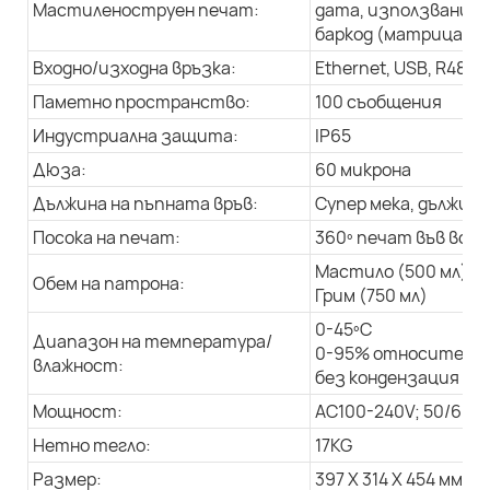
Мастиленоструен печат:
дата, използвани д
баркод (матрица с д
Входно/изходна връзка:
Ethernet, USB, R485
Паметно пространство:
100 съобщения
Индустриална защита:
IP65
Дюза:
60 микрона
Дължина на пъпната връв:
Супер мека, дължина
Посока на печат:
360º печат във всич
Мастило (500 мл)
Обем на патрона:
Грим (750 мл)
0-45ºC
Диапазон на температура/
0-95% относителна
влажност:
без кондензация
Мощност:
AC100-240V; 50/60Hz
Нетно тегло:
17KG
Размер:
397 X 314 X 454 мм