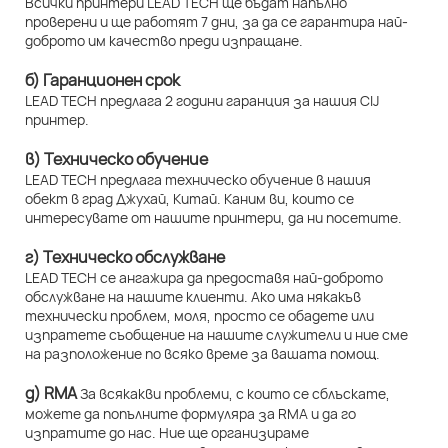
Всички принтери LEAD TECH ще бъдат напълно
проверени и ще работят 7 дни, за да се гарантира най-
доброто им качество преди изпращане.
б) Гаранционен срок
LEAD TECH предлага 2 години гаранция за нашия CIJ
принтер.
в) Техническо обучение
LEAD TECH предлага техническо обучение в нашия
обект в град Джухай, Китай. Каним ви, които се
интересувате от нашите принтери, да ни посетите.
г) Техническо обслужване
LEAD TECH се ангажира да предоставя най-доброто
обслужване на нашите клиенти. Ако има някакъв
технически проблем, моля, просто се обадете или
изпратете съобщение на нашите служители и ние сме
на разположение по всяко време за вашата помощ.
д) RMA
За всякакви проблеми, с които се сблъскате,
можете да попълните формуляра за RMA и да го
изпратите до нас. Ние ще организираме