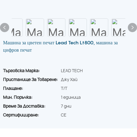
Машина за цветен печат Lead Tech Lt800, машина за
цифров печат
Търговска Марка:
LEAD TECH
Пристанище За Товарене:
Джу Хай
Плащане:
T/T
Мин. Поръчка:
1 единица
Време За Доставка:
7 дни
Сертифициране:
CE