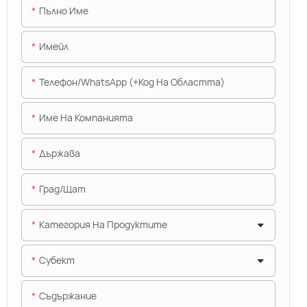
Пълно Име
Имейл
Телефон/WhatsApp (+Код На Областта)
Име На Компанията
Държава
Град/щат
Категория На Продуктите
Субект
Съдържание