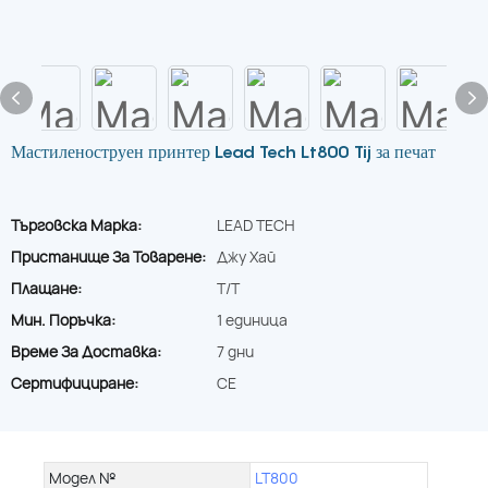
Мастиленоструен принтер Lead Tech Lt800 Tij за печат
Търговска Марка:
LEAD TECH
Пристанище За Товарене:
Джу Хай
Плащане:
T/T
Мин. Поръчка:
1 единица
Време За Доставка:
7 дни
Сертифициране:
CE
Модел №
LT800