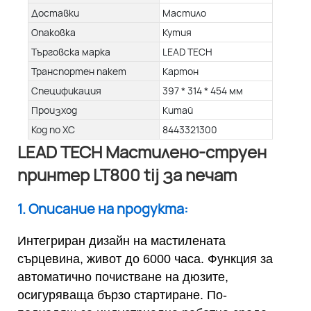
Доставки
Мастило
Опаковка
Кутия
Търговска марка
LEAD TECH
Транспортен пакет
Картон
Спецификация
397 * 314 * 454 мм
Произход
Китай
Код по ХС
8443321300
LEAD TECH Мастилено-струен
принтер LT800 tij за печат
1. Описание на продукта:
Интегриран дизайн на мастилената
сърцевина, живот до 6000 часа. Функция за
автоматично почистване на дюзите,
осигуряваща бързо стартиране. По-