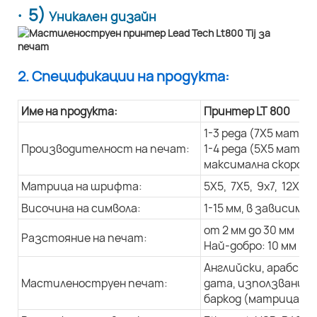
· 5)
Уникален дизайн
2. Спецификации на продукта:
Име на продукта:
Принтер LT 800
1-3 реда (7X5 матри
Производителност на печат:
1-4 реда (5X5 матри
максимална скорост
Матрица на шрифта:
5X5, 7X5, 9x7, 12X9, 
Височина на символа:
1-15 мм, в зависим
от 2 мм до 30 мм
Разстояние на печат:
Най-добро: 10 мм
Английски, арабски
Мастиленоструен печат:
дата, използвани д
баркод (матрица с д