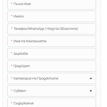
Пълно Име
Имейл
Телефон/WhatsApp (+Код На Областта)
Име На Компанията
Държава
Град/щат
Категория На Продуктите
Субект
Съдържание