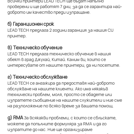
Всички принтери LEAD TECH ще бъдат напълно
проверени и ще работят 7 дни, за да се гарантира най-
доброто им качество преди изпращане.
б) Гаранционен срок
LEAD TECH предлага 2 години гаранция за нашия CIJ
принтер.
в) Техническо обучение
LEAD TECH предлага техническо обучение в нашия
обект в град Джухай, Китай. Каним ви, които се
интересувате от нашите принтери, да ни посетите.
г) Техническо обслужване
LEAD TECH се ангажира да предоставя най-доброто
обслужване на нашите клиенти. Ако има някакъв
технически проблем, моля, просто се обадете или
изпратете съобщение на нашите служители и ние сме
на разположение по всяко време за вашата помощ.
д) RMA
За всякакви проблеми, с които се сблъскате,
можете да попълните формуляра за RMA и да го
изпратите до нас. Ние ще организираме