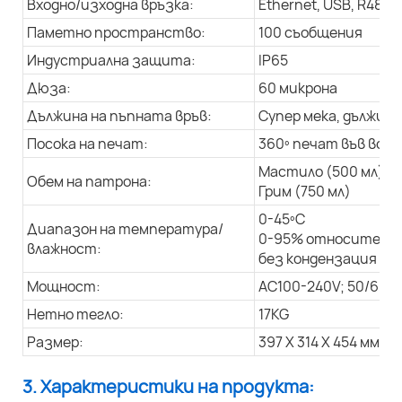
Входно/изходна връзка:
Ethernet, USB, R485
Паметно пространство:
100 съобщения
Индустриална защита:
IP65
Дюза:
60 микрона
Дължина на пъпната връв:
Супер мека, дължина
Посока на печат:
360º печат във всич
Мастило (500 мл)
Обем на патрона:
Грим (750 мл)
0-45ºC
Диапазон на температура/
0-95% относителна
влажност:
без кондензация
Мощност:
AC100-240V; 50/60Hz
Нетно тегло:
17KG
Размер:
397 X 314 X 454 мм
3. Характеристики на продукта: