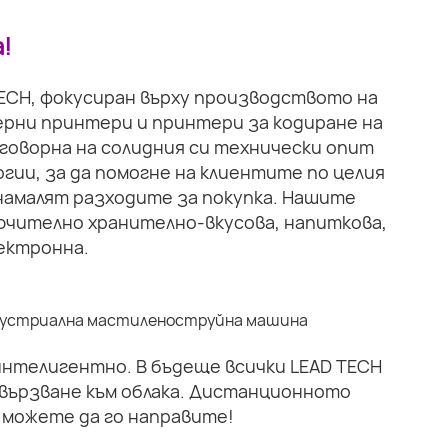
!
TECH, фокусиран върху производството на
рни принтери и принтери за кодиране на
тговорна на солидния си технически опит
гии, за да помогне на клиентите по целия
намалят разходите за покупка. Нашите
ючително хранително-вкусова, напиткова,
ектронна.
 интелигентно. В бъдеще всички LEAD TECH
вързване към облака. Дистанционното
 можете да го направите!