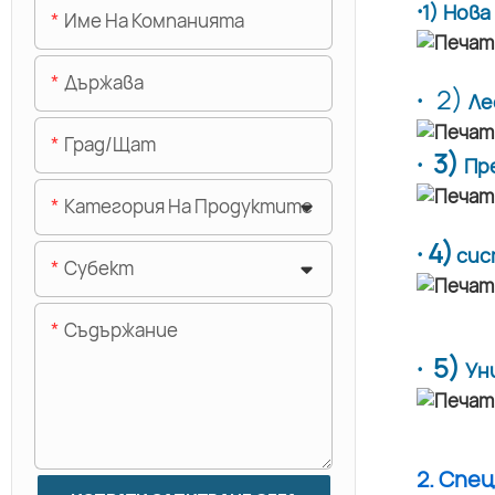
·
1) Нов
Име На Компанията
Държава
·
2)
Ле
Град/щат
· 3)
Пр
Категория На Продуктите
· 4)
сис
Субект
Съдържание
· 5)
Ун
2. Спе