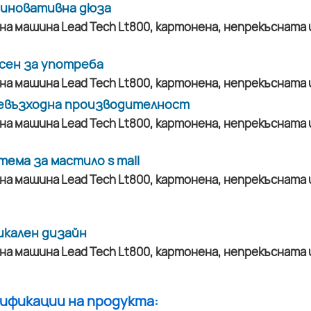
а иновативна дюза
сен за употреба
евъзходна производителност
тема за мастило s mall
икален дизайн
цификации на продукта: