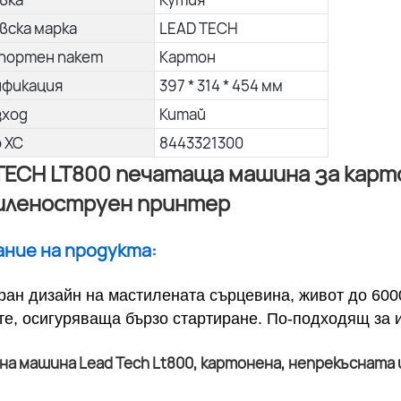
вска марка
LEAD TECH
портен пакет
Картон
ификация
397 * 314 * 454 мм
зход
Китай
о ХС
8443321300
TECH LT800 печатаща машина за карт
иленоструен принтер
сание на продукта:
ран дизайн на мастилената сърцевина, живот до 600
те, осигуряваща бързо стартиране. По-подходящ за 