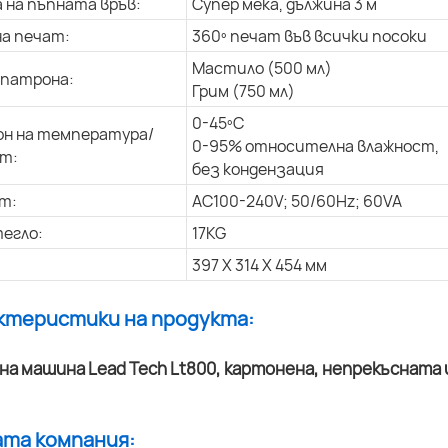
 на пъпната връв:
Супер мека, дължина 3 м
на печат:
360º печат във всички посоки
Мастило (500 мл)
 патрона:
Грим (750 мл)
0-45ºC
н на температура/
0-95% относителна влажност,
т:
без кондензация
т:
AC100-240V; 50/60Hz; 60VA
егло:
17KG
397 X 314 X 454 мм
актеристики на продукта:
ата компания: