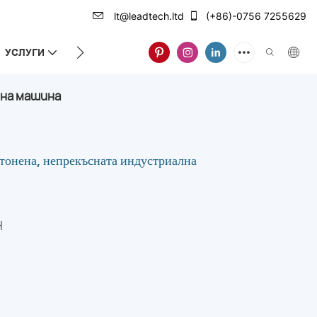
lt@leadtech.ltd
(+86)-0756 7255629
УСЛУГИ
ЗА НАС
йна машина
тонена, непрекъсната индустриална
H