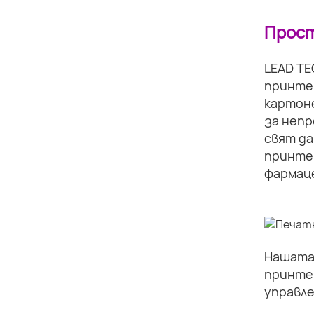
Прост
LEAD TE
принте
картоне
за непр
свят да
принтер
фармаце
Нашата 
принте
управле