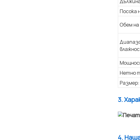
Дължина
Посока 
Обем на
Диапазо
влажнос
Мощнос
Нетно т
Размер:
3. Хар
4. Наш