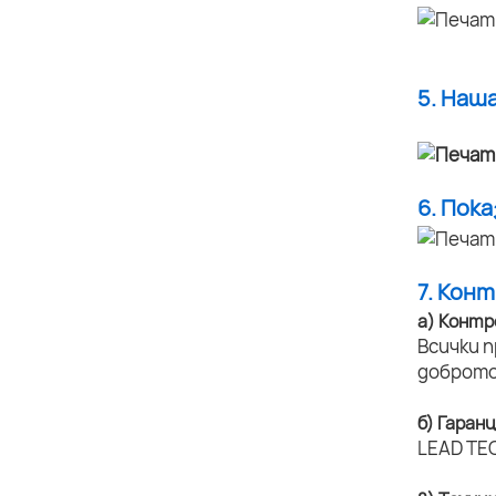
5. Наш
6. Пок
7. Кон
а) Контр
Всички 
доброто
б) Гаран
LEAD TEC