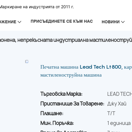
аркиране на индустрията от 2011 г.
ПРИСЪЕДИНЕТЕ СЕ КЪМ НАС
ОЖЕНИЕ
НОВИНИ
ртонена, непрекъсната индустриална мастиленостру
Печатна машина Lead Tech Lt800, кар
мастиленоструйна машина
Търговска Марка:
LEAD TEC
Пристанище За Товарене:
Джу Хай
Плащане:
T/T
Мин. Поръчка:
1 единица