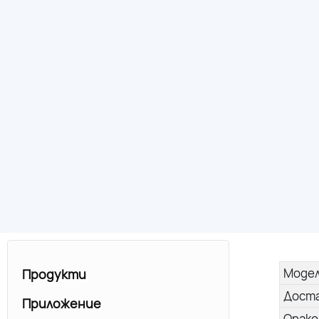
Моде
Продукти
Дост
Приложение
Опако