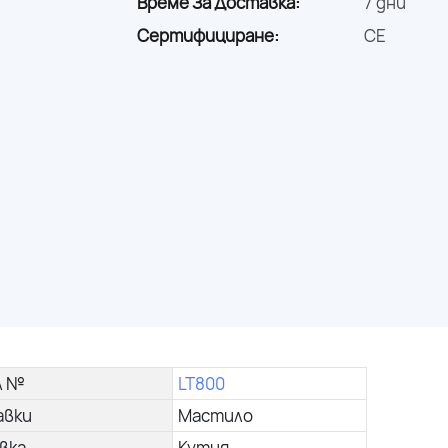
Време За Доставка:
7 дни
Сертифициране:
CE
л №
LT800
авки
Мастило
вка
Кутия