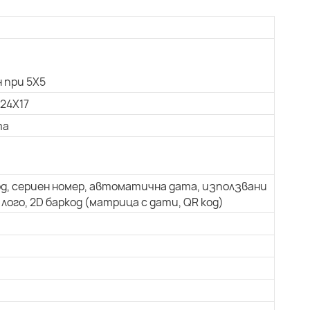
 при 5X5
 24X17
та
од, сериен номер, автоматична дата, използвани
лого, 2D баркод (матрица с дати, QR код)