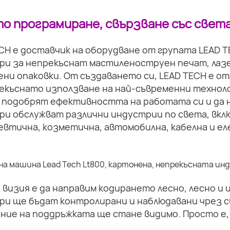
о програмиране, свързване със света
CH е доставчик на оборудване от групата LEAD 
ри за непрекъснат мастиленоструен печат, лазе
ни опаковки. От създаването си, LEAD TECH е о
екъснато използване на най-съвременни техноло
 подобрят ефективността на работата си и да 
и обслужват различни индустрии по света, вкл
втична, козметична, автомобилна, кабелна и ел
визия е да направим кодирането лесно, лесно и
ри ще бъдат контролирани и наблюдавани чрез с
ние на поддръжката ще стане видимо. Просто е,