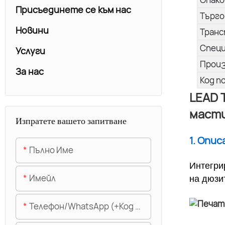
Присъединете се към нас
Търго
Новини
Транс
Спец
Услуги
Прои
За нас
Код п
LEAD 
маст
Изпратете вашето запитване
1. Опи
Пълно Име
Интегри
Имейл
на дюзи
Телефон/WhatsApp (+Код На Областта)