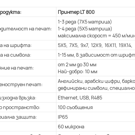
продукта:
Принтер LT 800
1-3 реда (7X5 матрица)
дителност на печат:
1-4 реда (5X5 матрица)
максимална скорост = 450 м/мин
а на шрифта:
5X5, 7X5, 9x7, 12X9, 16X11, 19X14,
а на символа:
1-15 мм, в зависимост от шриф
от 2 мм до 30 мм
ние на печат:
Най-добро: 10 мм
Английски, арабски цифри, барк
еноструен печат:
дефинирани символи, специално 
изходна връзка:
Ethernet, USB, R485
о пространство:
100 съобщения
риална защита:
IP65
60 микрона