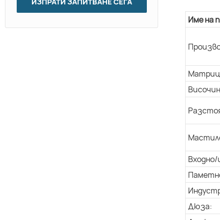
ИЗПРАТИ ЗАПИТВАНЕ СЕГА
Име на 
Произво
Матриц
Височин
Разстоя
Мастил
Входно/
Паметн
Индуст
Дюза: