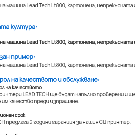
ата култура:
азан пример:
трол на качеството и обслужване:
ол на качеството
принтери LEAD TECH ще бъдат напълно проверени и ще 
 им качество преди изпращане.
ционен срок
H предлага 2 години гаранция за нашия CIJ принтер.