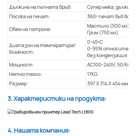
Дължина на пъпната връв:
Супер мека, дължина 
Посока на печат:
360º печат във всич
Мастило (500 мл)
Обем на патрона:
Грим (750 мл)
0-45ºC
Диапазон на температура/
0-95% относителна
влажност:
без кондензация
Мощност:
AC100-240V; 50/60Hz
Нетно тегло:
17KG
Размер:
397 X 314 X 454 мм
3. Характеристики на продукта:
4. Нашата компания: