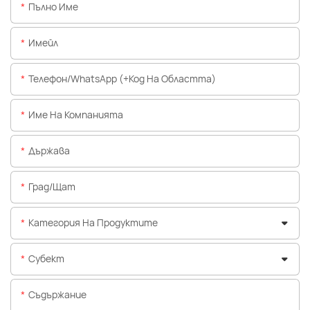
Пълно Име
Имейл
Телефон/WhatsApp (+Код На Областта)
Име На Компанията
Държава
Град/щат
Категория На Продуктите
Субект
Съдържание