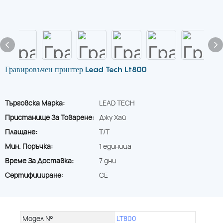
Гравировъчен принтер Lead Tech Lt800
Търговска Марка:
LEAD TECH
Пристанище За Товарене:
Джу Хай
Плащане:
T/T
Мин. Поръчка:
1 единица
Време За Доставка:
7 дни
Сертифициране:
CE
Модел №
LT800