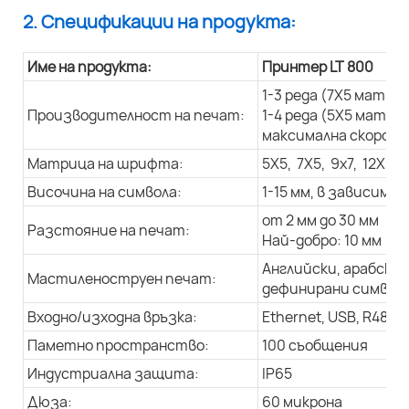
2. Спецификации на продукта:
Име на продукта:
Принтер LT 800
1-3 реда (7X5 матри
Производителност на печат:
1-4 реда (5X5 матри
максимална скорост 
Матрица на шрифта:
5X5, 7X5, 9x7, 12X9, 
Височина на символа:
1-15 мм, в зависим
от 2 мм до 30 мм
Разстояние на печат:
Най-добро: 10 мм
Английски, арабски 
Мастиленоструен печат:
дефинирани символи,
Входно/изходна връзка:
Ethernet, USB, R485
Паметно пространство:
100 съобщения
Индустриална защита:
IP65
Дюза:
60 микрона