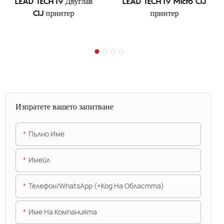
LEAD TECH i9 Двуглав
LEAD TECH i9 Micro CIJ
CIJ принтер
принтер
Изпратете вашето запитване
Пълно Име
Имейл
Телефон/WhatsApp (+Код На Областта)
Име На Компанията