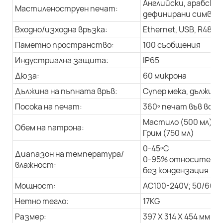
Английски, арабски 
Мастиленоструен печат:
дефинирани символи,
Входно/изходна връзка:
Ethernet, USB, R485
Паметно пространство:
100 съобщения
Индустриална защита:
IP65
Дюза:
60 микрона
Дължина на пъпната връв:
Супер мека, дължина 
Посока на печат:
360º печат във всич
Мастило (500 мл)
Обем на патрона:
Грим (750 мл)
0-45ºC
Диапазон на температура/
0-95% относителна
влажност:
без кондензация
Мощност:
AC100-240V; 50/60Hz
Нетно тегло:
17KG
Размер:
397 X 314 X 454 мм