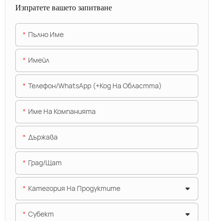
Изпратете вашето запитване
Пълно Име
Имейл
Телефон/WhatsApp (+Код На Областта)
Име На Компанията
Държава
Град/щат
Категория На Продуктите
Субект