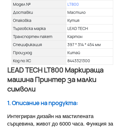
Модел №
LT800
Доставки
Мастило
Опаковка
Кутия
Търговска марка
LEAD TECH
Транспортен пакет
Картон
Спецификация
397 * 314 * 454 мм
Произход
Китай
Код по ХС
8443321300
LEAD TECH LT800 Маркираща
машина Принтер за малки
символи
1. Описание на продукта:
Интегриран дизайн на мастилената
сърцевина, живот до 6000 часа. Функция за