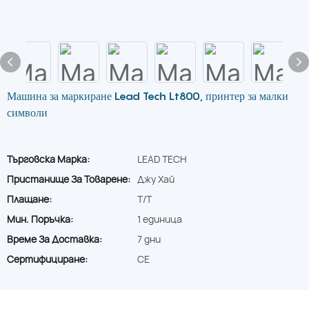
Машина за маркиране Lead Tech Lt800, принтер за малки
символи
Търговска Марка:
LEAD TECH
Пристанище За Товарене:
Джу Хай
Плащане:
T/T
Мин. Поръчка:
1 единица
Време За Доставка:
7 дни
Сертифициране:
CE