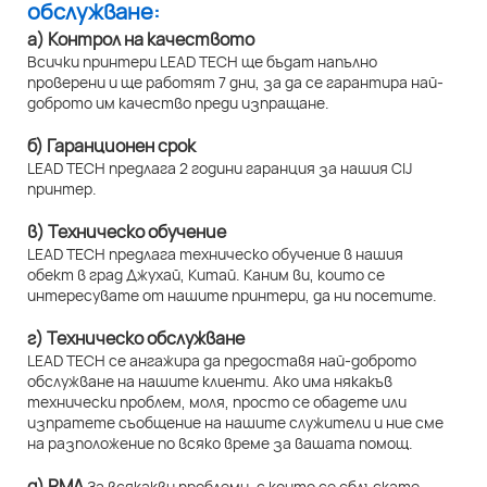
обслужване:
а) Контрол на качеството
Всички принтери LEAD TECH ще бъдат напълно
проверени и ще работят 7 дни, за да се гарантира най-
доброто им качество преди изпращане.
б) Гаранционен срок
LEAD TECH предлага 2 години гаранция за нашия CIJ
принтер.
в) Техническо обучение
LEAD TECH предлага техническо обучение в нашия
обект в град Джухай, Китай. Каним ви, които се
интересувате от нашите принтери, да ни посетите.
г) Техническо обслужване
LEAD TECH се ангажира да предоставя най-доброто
обслужване на нашите клиенти. Ако има някакъв
технически проблем, моля, просто се обадете или
изпратете съобщение на нашите служители и ние сме
на разположение по всяко време за вашата помощ.
д) RMA
За всякакви проблеми, с които се сблъскате,