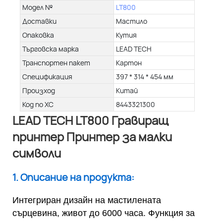
Модел №
LT800
Доставки
Мастило
Опаковка
Кутия
Търговска марка
LEAD TECH
Транспортен пакет
Картон
Спецификация
397 * 314 * 454 мм
Произход
Китай
Код по ХС
8443321300
LEAD TECH LT800 Гравиращ
принтер Принтер за малки
символи
1. Описание на продукта:
Интегриран дизайн на мастилената
сърцевина, живот до 6000 часа. Функция за