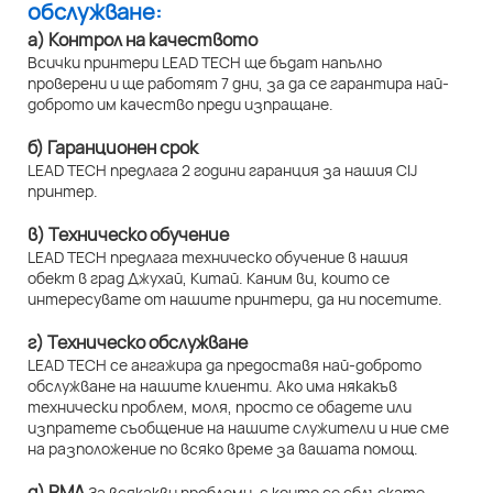
обслужване:
а) Контрол на качеството
Всички принтери LEAD TECH ще бъдат напълно
проверени и ще работят 7 дни, за да се гарантира най-
доброто им качество преди изпращане.
б) Гаранционен срок
LEAD TECH предлага 2 години гаранция за нашия CIJ
принтер.
в) Техническо обучение
LEAD TECH предлага техническо обучение в нашия
обект в град Джухай, Китай. Каним ви, които се
интересувате от нашите принтери, да ни посетите.
г) Техническо обслужване
LEAD TECH се ангажира да предоставя най-доброто
обслужване на нашите клиенти. Ако има някакъв
технически проблем, моля, просто се обадете или
изпратете съобщение на нашите служители и ние сме
на разположение по всяко време за вашата помощ.
д) RMA
За всякакви проблеми, с които се сблъскате,