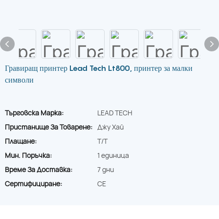
Гравиращ принтер Lead Tech Lt800, принтер за малки
символи
Търговска Марка:
LEAD TECH
Пристанище За Товарене:
Джу Хай
Плащане:
T/T
Мин. Поръчка:
1 единица
Време За Доставка:
7 дни
Сертифициране:
CE