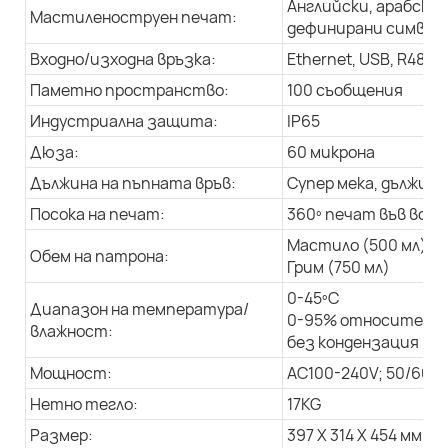
Английски, арабски 
Мастиленоструен печат:
дефинирани символи,
Входно/изходна връзка:
Ethernet, USB, R485
Паметно пространство:
100 съобщения
Индустриална защита:
IP65
Дюза:
60 микрона
Дължина на пъпната връв:
Супер мека, дължина 
Посока на печат:
360º печат във всич
Мастило (500 мл)
Обем на патрона:
Грим (750 мл)
0-45ºC
Диапазон на температура/
0-95% относителна
влажност:
без кондензация
Мощност:
AC100-240V; 50/60Hz
Нетно тегло:
17KG
Размер:
397 X 314 X 454 мм