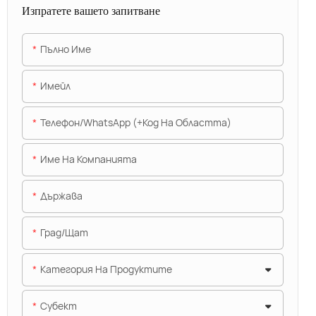
Изпратете вашето запитване
Пълно Име
Имейл
Телефон/WhatsApp (+Код На Областта)
Име На Компанията
Държава
Град/щат
Категория На Продуктите
Субект