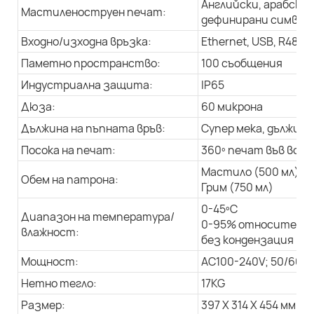
Английски, арабски 
Мастиленоструен печат:
дефинирани символи,
Входно/изходна връзка:
Ethernet, USB, R485
Паметно пространство:
100 съобщения
Индустриална защита:
IP65
Дюза:
60 микрона
Дължина на пъпната връв:
Супер мека, дължина 
Посока на печат:
360º печат във всич
Мастило (500 мл)
Обем на патрона:
Грим (750 мл)
0-45ºC
Диапазон на температура/
0-95% относителна
влажност:
без кондензация
Мощност:
AC100-240V; 50/60Hz
Нетно тегло:
17KG
Размер:
397 X 314 X 454 мм