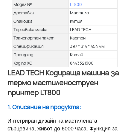
Модел №
LT800
Доставки
Мастило
Опаковка
Кутия
Търговска марка
LEAD TECH
Транспортен пакет
Картон
Спецификация
397 * 314 * 454 мм
Произход
Китай
Код по ХС
8443321300
LEAD TECH Кодираща машина за
термо мастиленоструен
принтер LT800
1. Описание на продукта:
Интегриран дизайн на мастилената
сърцевина, живот до 6000 часа. Функция за