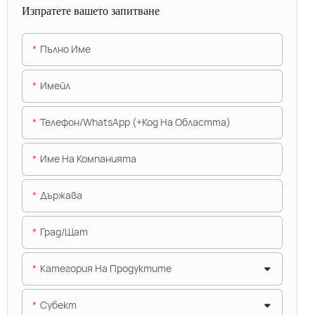
Изпратете вашето запитване
Пълно Име
Имейл
Телефон/WhatsApp (+Код На Областта)
Име На Компанията
Държава
Град/щат
Категория На Продуктите
Субект