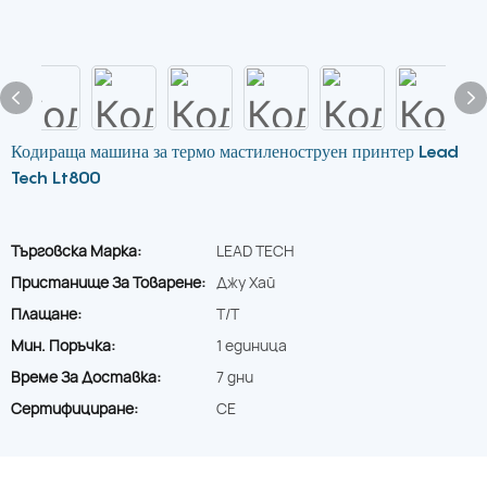
Кодираща машина за термо мастиленоструен принтер Lead
Tech Lt800
Търговска Марка:
LEAD TECH
Пристанище За Товарене:
Джу Хай
Плащане:
T/T
Мин. Поръчка:
1 единица
Време За Доставка:
7 дни
Сертифициране:
CE