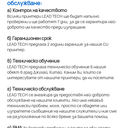
обслужване:
а) Контрол на качеството
Всички принтери LEAD TECH ще бъдат напълно
проверени и ще работят 7 дни, за да се гарантира най-
доброто им качество преди изпращане.
б) Гаранционен срок
LEAD TECH предлага 2 години гаранция за нашия CIJ
принтер.
в) Техническо обучение
LEAD TECH предлага техническо обучение в нашия
обект в град Джухай, Китай. Каним ви, които се
интересувате от нашите принтери, да ни посетите.
г) Техническо обслужване
LEAD TECH се ангажира да предоставя най-доброто
обслужване на нашите клиенти. Ако има някакъв
технически проблем, моля, просто се обадете или
изпратете съобщение на нашите служители и ние сме
на разположение по всяко време за вашата помощ.
д) RMA
За всякакви проблеми, с които се сблъскате,