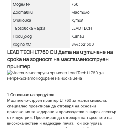
Модел №
760
Доставки
Мастило
Опаковка
Кутия
Търговска марка
LEAD TECH
Произход
Китай
Код по ХС
8443321300
LEAD TECH LT760 CIJ Дата на изтичане на
срока на годност на мастиленоструен
принтер
1. Описание на продукта
Мастилено-струен принтер LT760 за малки символи,
специално проектиран да отговаря на основни
приложения за кодиране и производство в широк спектър
от индустрии. Проектиран да отговори на търсенето на
висококачествен и надежден печат. Той осигурява