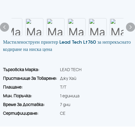
Мастиленоструен принтер Lead Tech Lt760 за непрекъснато
кодиране на ниска цена
Търговска Марка:
LEAD TECH
Пристанище За Товарене:
Джу Хай
Плащане:
T/T
Мин. Поръчка:
1 единица
Време За Доставка:
7 дни
Сертифициране:
CE