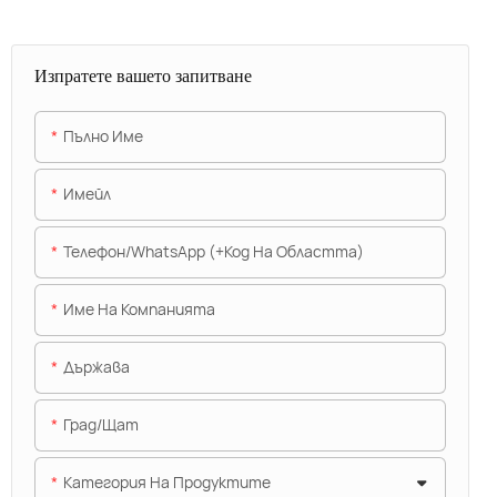
Изпратете вашето запитване
Пълно Име
Имейл
Телефон/WhatsApp (+Код На Областта)
Име На Компанията
Държава
Град/щат
Категория На Продуктите