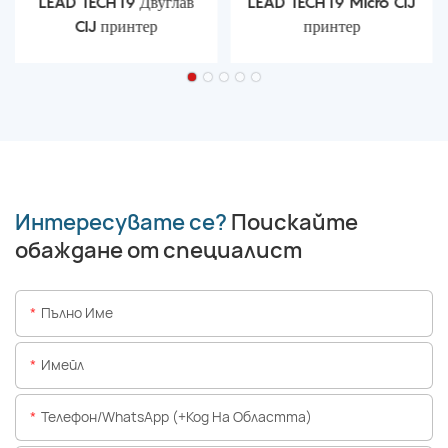
LEAD TECH i9 Двуглав
LEAD TECH i9 Micro CIJ
CIJ принтер
принтер
Интересувате се?
Поискайте
обаждане от специалист
Пълно Име
Имейл
Телефон/WhatsApp (+Код На Областта)