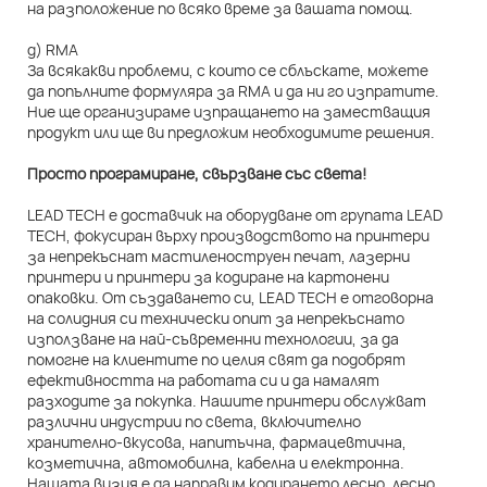
на разположение по всяко време за вашата помощ.
д) RMA
За всякакви проблеми, с които се сблъскате, можете
да попълните формуляра за RMA и да ни го изпратите.
Ние ще организираме изпращането на заместващия
продукт или ще ви предложим необходимите решения.
Просто програмиране, свързване със света!
LEAD TECH е доставчик на оборудване от групата LEAD
TECH, фокусиран върху производството на принтери
за непрекъснат мастиленоструен печат, лазерни
принтери и принтери за кодиране на картонени
опаковки. От създаването си, LEAD TECH е отговорна
на солидния си технически опит за непрекъснато
използване на най-съвременни технологии, за да
помогне на клиентите по целия свят да подобрят
ефективността на работата си и да намалят
разходите за покупка. Нашите принтери обслужват
различни индустрии по света, включително
хранително-вкусова, напитъчна, фармацевтична,
козметична, автомобилна, кабелна и електронна.
Нашата визия е да направим кодирането лесно, лесно