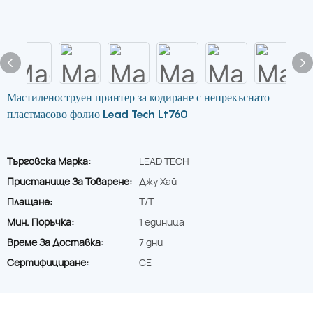
Мастиленоструен принтер за кодиране с непрекъснато
пластмасово фолио Lead Tech Lt760
Търговска Марка:
LEAD TECH
Пристанище За Товарене:
Джу Хай
Плащане:
T/T
Мин. Поръчка:
1 единица
Време За Доставка:
7 дни
Сертифициране:
CE