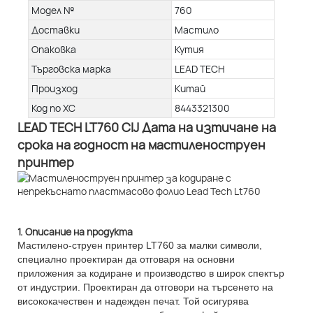
Модел №
760
Доставки
Мастило
Опаковка
Кутия
Търговска марка
LEAD TECH
Произход
Китай
Код по ХС
8443321300
LEAD TECH LT760 CIJ Дата на изтичане на
срока на годност на мастиленоструен
принтер
1. Описание на продукта
Мастилено-струен принтер LT760 за малки символи,
специално проектиран да отговаря на основни
приложения за кодиране и производство в широк спектър
от индустрии. Проектиран да отговори на търсенето на
висококачествен и надежден печат. Той осигурява