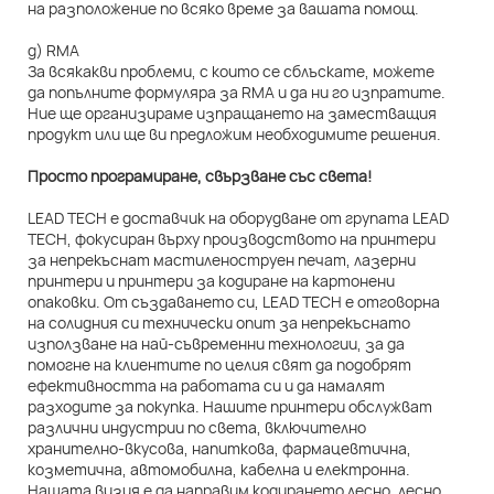
на разположение по всяко време за вашата помощ.
д) RMA
За всякакви проблеми, с които се сблъскате, можете
да попълните формуляра за RMA и да ни го изпратите.
Ние ще организираме изпращането на заместващия
продукт или ще ви предложим необходимите решения.
Просто програмиране, свързване със света!
LEAD TECH е доставчик на оборудване от групата LEAD
TECH, фокусиран върху производството на принтери
за непрекъснат мастиленоструен печат, лазерни
принтери и принтери за кодиране на картонени
опаковки. От създаването си, LEAD TECH е отговорна
на солидния си технически опит за непрекъснато
използване на най-съвременни технологии, за да
помогне на клиентите по целия свят да подобрят
ефективността на работата си и да намалят
разходите за покупка. Нашите принтери обслужват
различни индустрии по света, включително
хранително-вкусова, напиткова, фармацевтична,
козметична, автомобилна, кабелна и електронна.
Нашата визия е да направим кодирането лесно, лесно