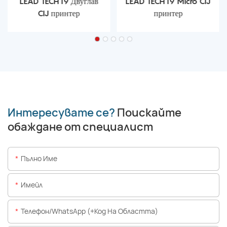
LEAD TECH i9 Двуглав
LEAD TECH i9 Micro CIJ
CIJ принтер
принтер
Интересувате се?
Поискайте
обаждане от специалист
Пълно Име
Имейл
Телефон/WhatsApp (+Код На Областта)