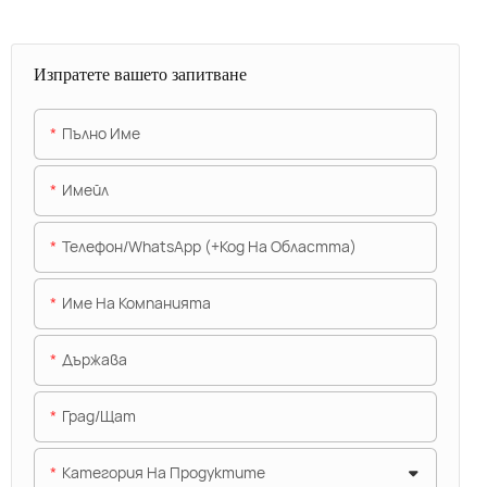
Изпратете вашето запитване
Пълно Име
Имейл
Телефон/WhatsApp (+Код На Областта)
Име На Компанията
Държава
Град/щат
Категория На Продуктите