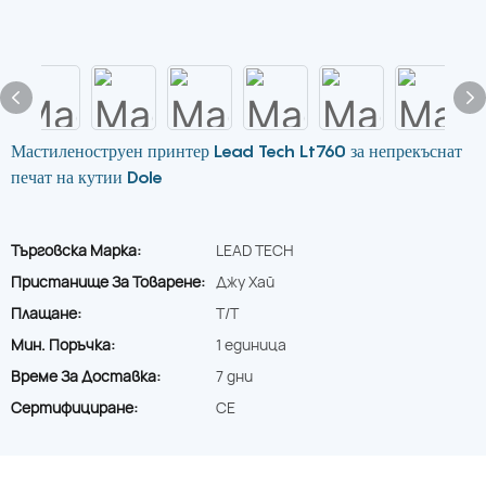
Мастиленоструен принтер Lead Tech Lt760 за непрекъснат
печат на кутии Dole
Търговска Марка:
LEAD TECH
Пристанище За Товарене:
Джу Хай
Плащане:
T/T
Мин. Поръчка:
1 единица
Време За Доставка:
7 дни
Сертифициране:
CE