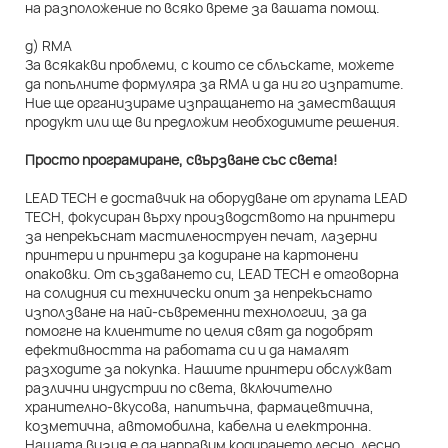
на разположение по всяко време за вашата помощ.
д) RMA
За всякакви проблеми, с които се сблъскате, можете
да попълните формуляра за RMA и да ни го изпратите.
Ние ще организираме изпращането на заместващия
продукт или ще ви предложим необходимите решения.
Просто програмиране, свързване със света!
LEAD TECH е доставчик на оборудване от групата LEAD
TECH, фокусиран върху производството на принтери
за непрекъснат мастиленоструен печат, лазерни
принтери и принтери за кодиране на картонени
опаковки. От създаването си, LEAD TECH е отговорна
на солидния си технически опит за непрекъснато
използване на най-съвременни технологии, за да
помогне на клиентите по целия свят да подобрят
ефективността на работата си и да намалят
разходите за покупка. Нашите принтери обслужват
различни индустрии по света, включително
хранително-вкусова, напитъчна, фармацевтична,
козметична, автомобилна, кабелна и електронна.
Нашата визия е да направим кодирането лесно, лесно