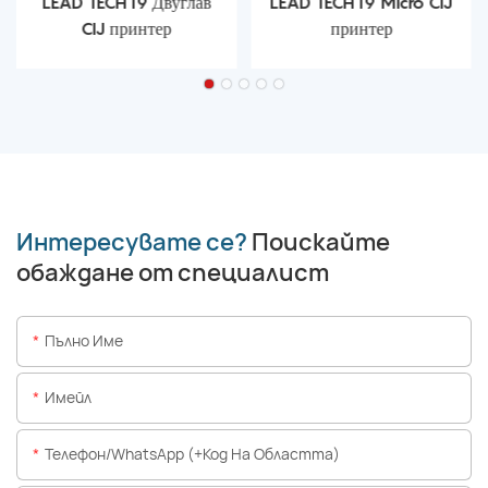
LEAD TECH i9 Двуглав
LEAD TECH i9 Micro CIJ
CIJ принтер
принтер
Интересувате се?
Поискайте
обаждане от специалист
Пълно Име
Имейл
Телефон/WhatsApp (+Код На Областта)