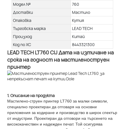
Модел №
760
Доставки
Мастило
Опаковка
Кутия
Търговска марка
LEAD TECH
Произход
Китай
Код по ХС
8443321300
LEAD TECH LT760 CIJ Дата на изтичане на
срока на годност на мастиленоструен
принтер
1. Описание на продукта
Мастилено-струен принтер LT760 за малки символи,
специално проектиран да отговаря на основни
приложения за кодиране и производство в широк спектър
от индустрии. Проектиран да отговори на търсенето на
висококачествен и надежден печат. Той осигурява