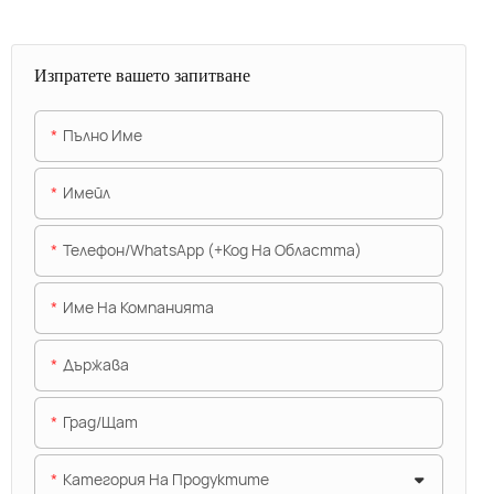
Изпратете вашето запитване
Пълно Име
Имейл
Телефон/WhatsApp (+Код На Областта)
Име На Компанията
Държава
Град/щат
Категория На Продуктите