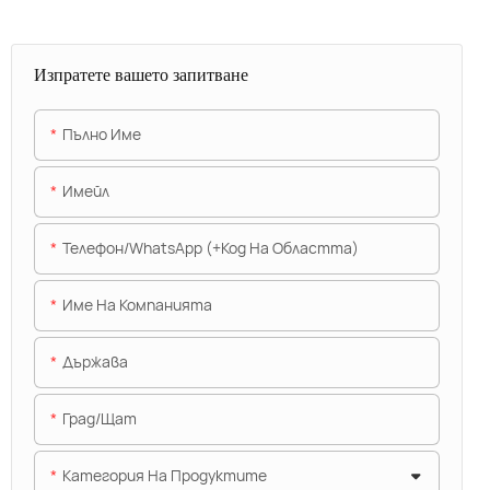
Изпратете вашето запитване
Пълно Име
Имейл
Телефон/WhatsApp (+Код На Областта)
Име На Компанията
Държава
Град/щат
Категория На Продуктите