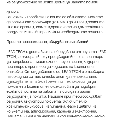
на разположение по всяко време за вашата помощ.
д) RMA
За всякакви проблеми, с които се сблъскате, можете
да попълните формуляра за RMA и да ни го изпратите.
Ние ще организираме изпращането на заместващия
продукт или ще ви предложим необходимите решения.
Просто програмиране, свързване със света!
LEAD TECH е доставчик на оборудване от групата LEAD
TECH, фокусиран върху производството на принтери
за непрекъснат мастиленоструен печат, лазерни
принтери и принтери за кодиране на картонени
опаковки. От създаването си, LEAD TECH е отговорна
на солидния си технически опит за непрекъснато
използване на най-съвременни технологии, за да
помогне на клиентите по целия свят да подобрят
ефективността на работата си и да намалят
разходите за покупка. Нашите принтери обслужват
различни индустрии по света, включително
хранително-вкусова, напитъчна, фармацевтична,
козметична, автомобилна, кабелна и електронна.
Нашата визия е да направим кодирането лесно, лесно