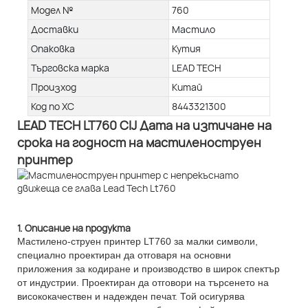
Модел №
760
Доставки
Мастило
Опаковка
Кутия
Търговска марка
LEAD TECH
Произход
Китай
Код по ХС
8443321300
LEAD TECH LT760 CIJ Дата на изтичане на
срока на годност на мастиленоструен
принтер
1. Описание на продукта
Мастилено-струен принтер LT760 за малки символи,
специално проектиран да отговаря на основни
приложения за кодиране и производство в широк спектър
от индустрии. Проектиран да отговори на търсенето на
висококачествен и надежден печат. Той осигурява