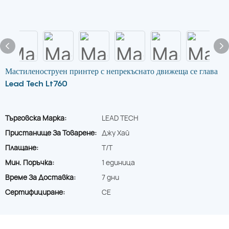
Мастиленоструен принтер с непрекъснато движеща се глава
Lead Tech Lt760
Търговска Марка:
LEAD TECH
Пристанище За Товарене:
Джу Хай
Плащане:
T/T
Мин. Поръчка:
1 единица
Време За Доставка:
7 дни
Сертифициране:
CE