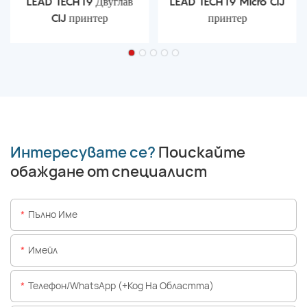
LEAD TECH i9 Двуглав
LEAD TECH i9 Micro CIJ
CIJ принтер
принтер
Интересувате се?
Поискайте
обаждане от специалист
Пълно Име
Имейл
Телефон/WhatsApp (+Код На Областта)