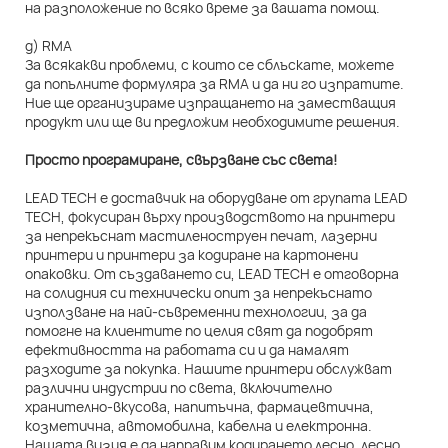
на разположение по всяко време за вашата помощ.
д) RMA
За всякакви проблеми, с които се сблъскате, можете
да попълните формуляра за RMA и да ни го изпратите.
Ние ще организираме изпращането на заместващия
продукт или ще ви предложим необходимите решения.
Просто програмиране, свързване със света!
LEAD TECH е доставчик на оборудване от групата LEAD
TECH, фокусиран върху производството на принтери
за непрекъснат мастиленоструен печат, лазерни
принтери и принтери за кодиране на картонени
опаковки. От създаването си, LEAD TECH е отговорна
на солидния си технически опит за непрекъснато
използване на най-съвременни технологии, за да
помогне на клиентите по целия свят да подобрят
ефективността на работата си и да намалят
разходите за покупка. Нашите принтери обслужват
различни индустрии по света, включително
хранително-вкусова, напитъчна, фармацевтична,
козметична, автомобилна, кабелна и електронна.
Нашата визия е да направим кодирането лесно, лесно