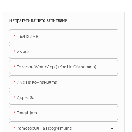
Изпратете вашето запитване
Пълно Име
Имейл
Телефон/WhatsApp (+Код На Областта)
Име На Компанията
Държава
Град/щат
Категория На Продуктите