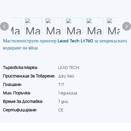
Мастиленоструен принтер Lead Tech Lt760 за непрекъснато
кодиране на яйца
Търговска Марка:
LEAD TECH
Пристанище За Товарене:
Джу Хай
Плащане:
T/T
Мин. Поръчка:
1 единица
Време За Доставка:
7 дни
Сертифициране:
CE