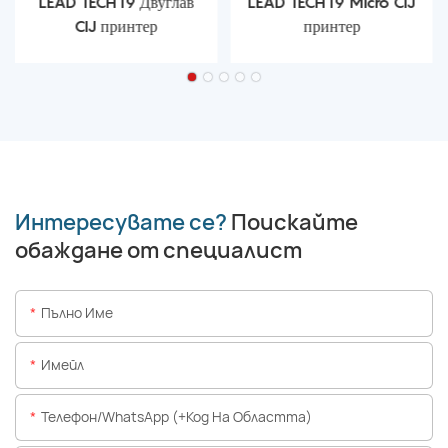
LEAD TECH i9 Двуглав
LEAD TECH i9 Micro CIJ
CIJ принтер
принтер
Интересувате се?
Поискайте
обаждане от специалист
Пълно Име
Имейл
Телефон/WhatsApp (+Код На Областта)