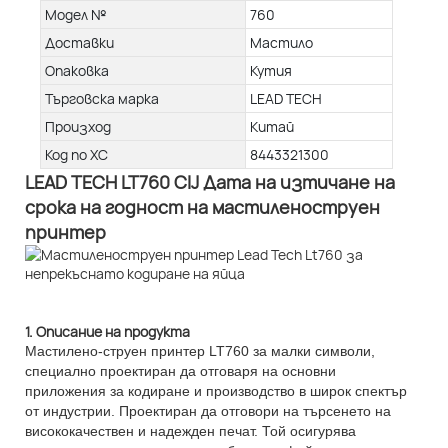
Модел №
760
Доставки
Мастило
Опаковка
Кутия
Търговска марка
LEAD TECH
Произход
Китай
Код по ХС
8443321300
LEAD TECH LT760 CIJ Дата на изтичане на
срока на годност на мастиленоструен
принтер
1. Описание на продукта
Мастилено-струен принтер LT760 за малки символи,
специално проектиран да отговаря на основни
приложения за кодиране и производство в широк спектър
от индустрии. Проектиран да отговори на търсенето на
висококачествен и надежден печат. Той осигурява