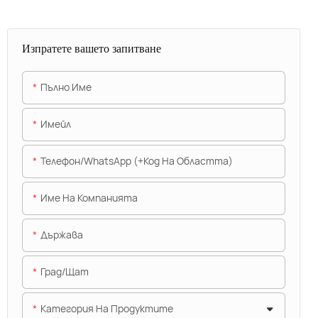
Изпратете вашето запитване
Пълно Име
Имейл
Телефон/WhatsApp (+Код На Областта)
Име На Компанията
Държава
Град/щат
Категория На Продуктите