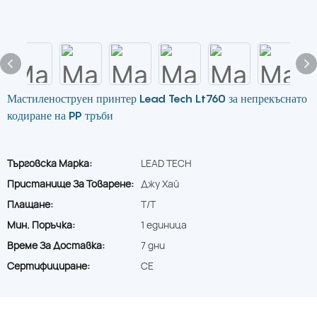
Мастиленоструен принтер Lead Tech Lt760 за непрекъснато
кодиране на PP тръби
Търговска Марка:
LEAD TECH
Пристанище За Товарене:
Джу Хай
Плащане:
T/T
Мин. Поръчка:
1 единица
Време За Доставка:
7 дни
Сертифициране:
CE