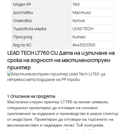
Модел №
760
Доставки
Мастило
Опаковка
Кутия
Търговска марка
LEAD TECH
Произход
Китай
Код по ХС
8443321300
LEAD TECH LT760 CIJ Дата на изтичане на
срока на годност на мастиленоструен
принтер
1. Описание на продукта
Мастилено-струен принтер LT760 за малки символи,
специално проектиран да отговаря на основни
приложения за кодиране и производство в широк спектър
от индустрии. Проектиран да отговори на търсенето на
висококачествен и надежден печат. Той осигурява