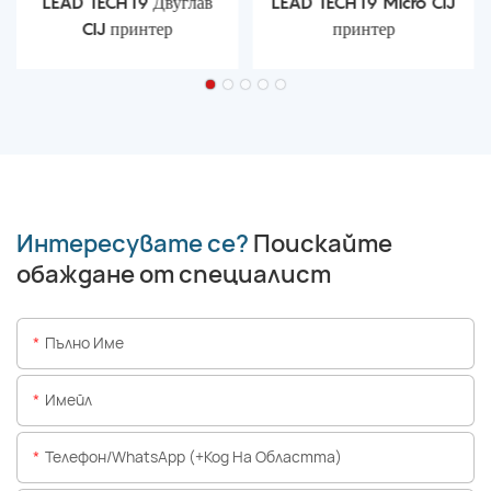
LEAD TECH i9 Двуглав
LEAD TECH i9 Micro CIJ
CIJ принтер
принтер
Интересувате се?
Поискайте
обаждане от специалист
Пълно Име
Имейл
Телефон/WhatsApp (+Код На Областта)