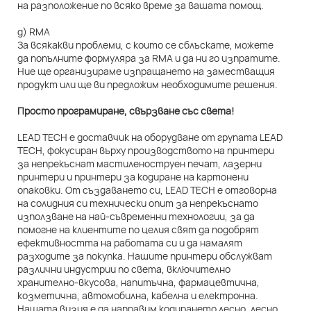
на разположение по всяко време за вашата помощ.
д) RMA
За всякакви проблеми, с които се сблъскате, можете
да попълните формуляра за RMA и да ни го изпратите.
Ние ще организираме изпращането на заместващия
продукт или ще ви предложим необходимите решения.
Просто програмиране, свързване със света!
LEAD TECH е доставчик на оборудване от групата LEAD
TECH, фокусиран върху производството на принтери
за непрекъснат мастиленоструен печат, лазерни
принтери и принтери за кодиране на картонени
опаковки. От създаването си, LEAD TECH е отговорна
на солидния си технически опит за непрекъснато
използване на най-съвременни технологии, за да
помогне на клиентите по целия свят да подобрят
ефективността на работата си и да намалят
разходите за покупка. Нашите принтери обслужват
различни индустрии по света, включително
хранително-вкусова, напитъчна, фармацевтична,
козметична, автомобилна, кабелна и електронна.
Нашата визия е да направим кодирането лесно, лесно