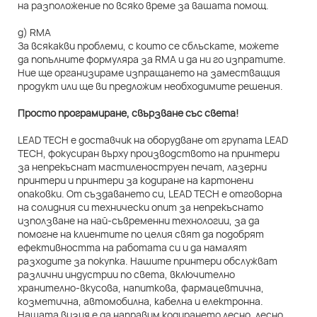
на разположение по всяко време за вашата помощ.
д) RMA
За всякакви проблеми, с които се сблъскате, можете
да попълните формуляра за RMA и да ни го изпратите.
Ние ще организираме изпращането на заместващия
продукт или ще ви предложим необходимите решения.
Просто програмиране, свързване със света!
LEAD TECH е доставчик на оборудване от групата LEAD
TECH, фокусиран върху производството на принтери
за непрекъснат мастиленоструен печат, лазерни
принтери и принтери за кодиране на картонени
опаковки. От създаването си, LEAD TECH е отговорна
на солидния си технически опит за непрекъснато
използване на най-съвременни технологии, за да
помогне на клиентите по целия свят да подобрят
ефективността на работата си и да намалят
разходите за покупка. Нашите принтери обслужват
различни индустрии по света, включително
хранително-вкусова, напиткова, фармацевтична,
козметична, автомобилна, кабелна и електронна.
Нашата визия е да направим кодирането лесно, лесно