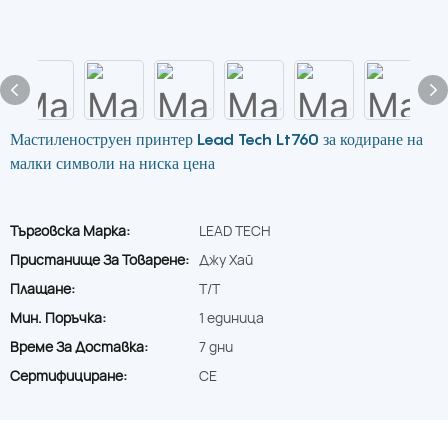
Мастиленоструен принтер Lead Tech Lt760 за кодиране на
малки символи на ниска цена
Търговска Марка:
LEAD TECH
Пристанище За Товарене:
Джу Хай
Плащане:
T/T
Мин. Поръчка:
1 единица
Време За Доставка:
7 дни
Сертифициране:
CE