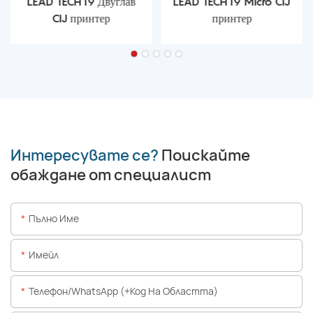
LEAD TECH i9 Двуглав
LEAD TECH i9 Micro CIJ
CIJ принтер
принтер
Интересувате се?
Поискайте
обаждане от специалист
Пълно Име
Имейл
Телефон/WhatsApp (+Код На Областта)