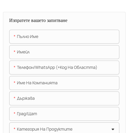
Изпратете вашето запитване
Пълно Име
Имейл
Телефон/WhatsApp (+Код На Областта)
Име На Компанията
Държава
Град/щат
Категория На Продуктите