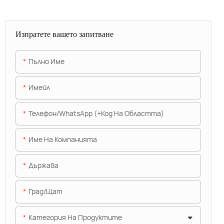
Изпратете вашето запитване
Пълно Име
Имейл
Телефон/WhatsApp (+Код На Областта)
Име На Компанията
Държава
Град/щат
Категория На Продуктите