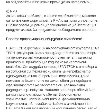
на разположение по всяко време за вашата помощ.
д) RMA
За всякакви проблеми, с които се сблъскате, можете
да попълните формуляра за RMA и да ни го изпратите.
Ние ще организираме изпращането на заместващия
продукт или ще ви предложим необходимите решения.
Просто програмиране, свързване със света!
LEAD TECH е доставчик на оборудване от групата LEAD
TECH, фокусиран върху производството на принтери
за непрекъснат мастиленоструен печат, лазерни
принтери и принтери за кодиране на картонени
опаковки. От създаването си, LEAD TECH е отговорна
на солидния си технически опит за непрекъснато
използване на най-съвременни технологии, за да
помогне на клиентите по целия свят да подобрят
ефективността на работата си и да намалят
разходите за покупка. Нашите принтери обслужват
различни индустрии по света, включително
хранително-вкусова, напиткова, фармацевтична,
козметична, автомобилна, кабелна и електронна.
Нашата визия е да направим кодирането лесно, лесно