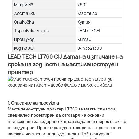
Модел №
760
Доставки
Мастило
Опаковка
Кутия
Търговска марка
LEAD TECH
Произход
Китай
Код по ХС
8443321300
LEAD TECH LT760 CIJ Дата на изтичане на
срока на годност на мастиленоструен
принтер
1. Описание на продукта
Мастилено-струен принтер LT760 за малки символи,
специално проектиран да отговаря на основни
приложения за кодиране и производство в широк спектър
от индустрии. Проектиран да отговори на търсенето на
висококачествен и надежден печат. Той осигурява