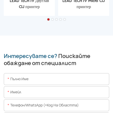
LEAD TECH i9 Двуглав
LEAD TECH i9 Micro CIJ
CIJ принтер
принтер
Интересувате се?
Поискайте
обаждане от специалист
Пълно Име
Имейл
Телефон/WhatsApp (+Код На Областта)