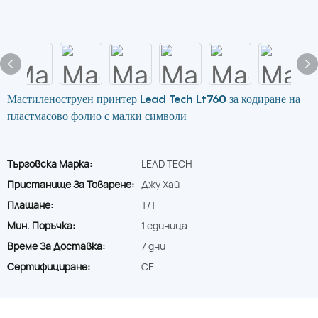
Мастиленоструен принтер Lead Tech Lt760 за кодиране на
пластмасово фолио с малки символи
Търговска Марка:
LEAD TECH
Пристанище За Товарене:
Джу Хай
Плащане:
T/T
Мин. Поръчка:
1 единица
Време За Доставка:
7 дни
Сертифициране:
CE