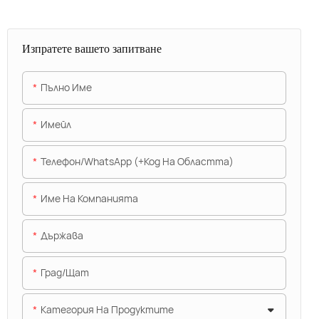
Изпратете вашето запитване
Пълно Име
Имейл
Телефон/WhatsApp (+Код На Областта)
Име На Компанията
Държава
Град/щат
Категория На Продуктите