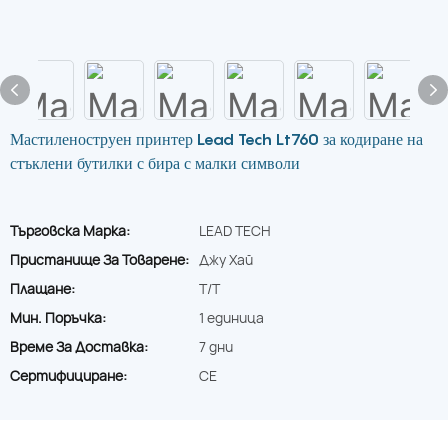
Мастиленоструен принтер Lead Tech Lt760 за кодиране на
стъклени бутилки с бира с малки символи
Търговска Марка:
LEAD TECH
Пристанище За Товарене:
Джу Хай
Плащане:
T/T
Мин. Поръчка:
1 единица
Време За Доставка:
7 дни
Сертифициране:
CE