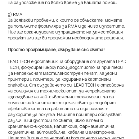
на разположение по всяко време за вашата помощ.
д) RMA
За всякакви проблеми, с които се сблъскате, можете
да попълните формуляра за RMA и да ни го изпратите.
Ние ще организираме изпращането на заместващия
продукт или ще ви предложим необходимите решения.
Просто програмиране, свързване със света!
LEAD TECH е доставчик на оборудване от групата LEAD
TECH, фокусиран върху производството на принтери
за непрекъснат мастиленоструен печат, лазерни
принтери и принтери за кодиране на картонени
опаковки. От създаването си, LEAD TECH е отговорна
на солидния си технически опит за непрекъснато
използване на най-съвременни технологии, за да
помогне на клиентите по целия свят да подобрят
ефективността на работата си и да намалят
разходите за покупка. Нашите принтери обслужват
различни индустрии по света, включително
хранително-вкусова, напиткова, фармацевтична,
козметична, автомобилна, кабелна и електронна.
Нашата визия е да направим кодирането лесно, лесно