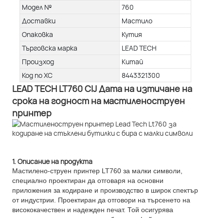
Модел №
760
Доставки
Мастило
Опаковка
Кутия
Търговска марка
LEAD TECH
Произход
Китай
Код по ХС
8443321300
LEAD TECH LT760 CIJ Дата на изтичане на
срока на годност на мастиленоструен
принтер
1. Описание на продукта
Мастилено-струен принтер LT760 за малки символи,
специално проектиран да отговаря на основни
приложения за кодиране и производство в широк спектър
от индустрии. Проектиран да отговори на търсенето на
висококачествен и надежден печат. Той осигурява