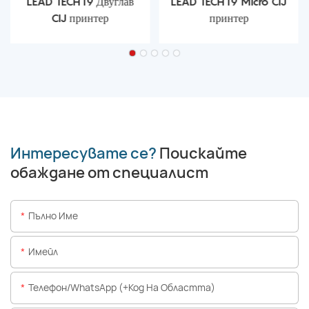
LEAD TECH i9 Двуглав
LEAD TECH i9 Micro CIJ
CIJ принтер
принтер
Интересувате се?
Поискайте
обаждане от специалист
Пълно Име
Имейл
Телефон/WhatsApp (+Код На Областта)