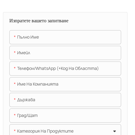
Изпратете вашето запитване
Пълно Име
Имейл
Телефон/WhatsApp (+Код На Областта)
Име На Компанията
Държава
Град/щат
Категория На Продуктите