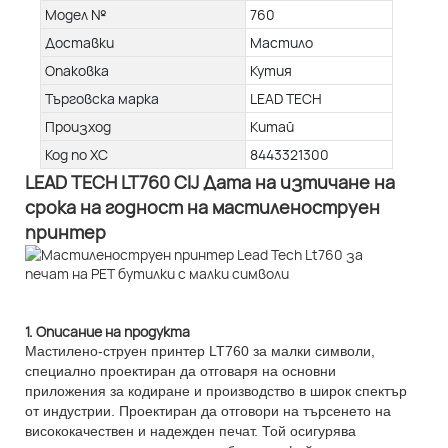
Модел №
760
Доставки
Мастило
Опаковка
Кутия
Търговска марка
LEAD TECH
Произход
Китай
Код по ХС
8443321300
LEAD TECH LT760 CIJ Дата на изтичане на
срока на годност на мастиленоструен
принтер
1. Описание на продукта
Мастилено-струен принтер LT760 за малки символи,
специално проектиран да отговаря на основни
приложения за кодиране и производство в широк спектър
от индустрии. Проектиран да отговори на търсенето на
висококачествен и надежден печат. Той осигурява