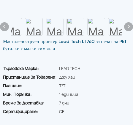
Мастиленоструен принтер Lead Tech Lt760 за печат на PET
бутилки с малки символи
Търговска Марка:
LEAD TECH
Пристанище За Товарене:
Джу Хай
Плащане:
T/T
Мин. Поръчка:
1 единица
Време За Доставка:
7 дни
Сертифициране:
CE