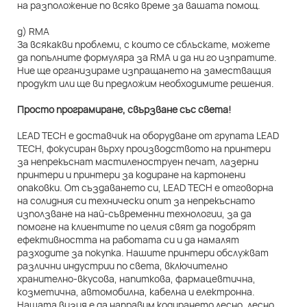
на разположение по всяко време за вашата помощ.
д) RMA
За всякакви проблеми, с които се сблъскате, можете
да попълните формуляра за RMA и да ни го изпратите.
Ние ще организираме изпращането на заместващия
продукт или ще ви предложим необходимите решения.
Просто програмиране, свързване със света!
LEAD TECH е доставчик на оборудване от групата LEAD
TECH, фокусиран върху производството на принтери
за непрекъснат мастиленоструен печат, лазерни
принтери и принтери за кодиране на картонени
опаковки. От създаването си, LEAD TECH е отговорна
на солидния си технически опит за непрекъснато
използване на най-съвременни технологии, за да
помогне на клиентите по целия свят да подобрят
ефективността на работата си и да намалят
разходите за покупка. Нашите принтери обслужват
различни индустрии по света, включително
хранително-вкусова, напиткова, фармацевтична,
козметична, автомобилна, кабелна и електронна.
Нашата визия е да направим кодирането лесно, лесно