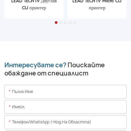
LEAD TECH i9 Двуглав
LEAD TECH i9 Micro CIJ
CIJ принтер
принтер
Интересувате се?
Поискайте
обаждане от специалист
Пълно Име
Имейл
Телефон/WhatsApp (+Код На Областта)