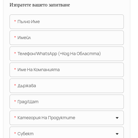
Изпратете вашето запитване
Пълно Име
Имейл
Телефон/WhatsApp (+Код На Областта)
Име На Компанията
Държава
Град/щат
Категория На Продуктите
Субект