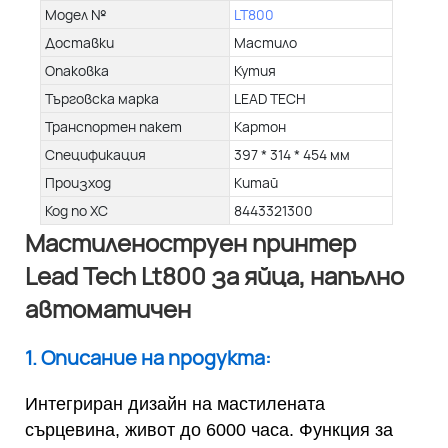
Модел №
LT800
Доставки
Мастило
Опаковка
Кутия
Търговска марка
LEAD TECH
Транспортен пакет
Картон
Спецификация
397 * 314 * 454 мм
Произход
Китай
Код по ХС
8443321300
Мастиленоструен принтер
Lead Tech Lt800 за яйца, напълно
автоматичен
1. Описание на продукта:
Интегриран дизайн на мастилената
сърцевина, живот до 6000 часа. Функция за