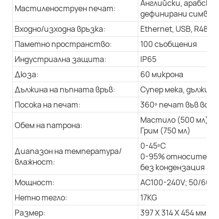
Английски, арабски 
Мастиленоструен печат:
дефинирани символи,
Входно/изходна връзка:
Ethernet, USB, R485
Паметно пространство:
100 съобщения
Индустриална защита:
IP65
Дюза:
60 микрона
Дължина на пъпната връв:
Супер мека, дължина 
Посока на печат:
360º печат във всич
Мастило (500 мл)
Обем на патрона:
Грим (750 мл)
0-45ºC
Диапазон на температура/
0-95% относителна
влажност:
без кондензация
Мощност:
AC100-240V; 50/60Hz
Нетно тегло:
17KG
Размер:
397 X 314 X 454 мм