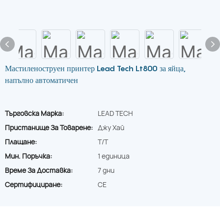
Мастиленоструен принтер Lead Tech Lt800 за яйца,
напълно автоматичен
Търговска Марка:
LEAD TECH
Пристанище За Товарене:
Джу Хай
Плащане:
T/T
Мин. Поръчка:
1 единица
Време За Доставка:
7 дни
Сертифициране:
CE