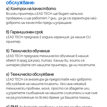
обслужване:
а) Контрол на качеството
Всички принтери LEAD TECH ще бъдат напълно
проверени и ще работят 7 дни, за да се гарантира най-
доброто им качество преди изпращане.
б) Гаранционен срок
LEAD TECH предлага 2 години гаранция за нашия CIJ
принтер.
в) Техническо обучение
LEAD TECH предлага техническо обучение в нашия
обект в град Джухай, Китай. Каним ви, които се
интересувате от нашите принтери, да ни посетите.
г) Техническо обслужване
LEAD TECH се ангажира да предоставя най-доброто
обслужване на нашите клиенти. Ако има някакъв
технически проблем, моля, просто се обадете или
изпратете съобщение на нашите служители и ние сме
на разположение по всяко време за вашата помощ.
д) RMA
За всякакви проблеми, с които се сблъскате,