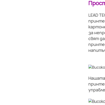
Прост
LEAD TE
принте
картоне
за непр
свят да
принте
напитъч
Нашата 
принте
управле