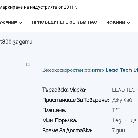
аркиране на индустрията от 2011 г.
ПРИСЪЕДИНЕТЕ СЕ КЪМ НАС
ОЖЕНИЕ
НОВИНИ
t800 за дати
Високоскоростен принтер Lead Tech Lt
Търговска Марка:
LEAD TEC
Пристанище За Товарене:
Джу Хай
Плащане:
T/T
Мин. Поръчка:
1 единица
Време За Доставка:
7 дни