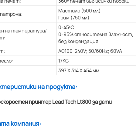
на печат:
360º печат във всички посоки
Мастило (500 мл)
 патрона:
Грим (750 мл)
0-45ºC
н на температура/
0-95% относителна влажност,
т:
без кондензация
т:
AC100-240V; 50/60Hz; 60VA
егло:
17KG
397 X 314 X 454 мм
актеристики на продукта:
ата компания: