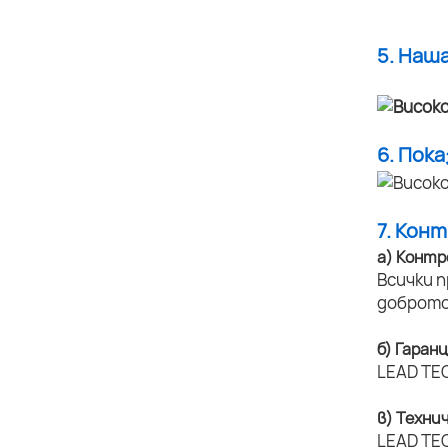
5. Наш
6. Пок
7. Кон
а) Контр
Всички 
доброто
б) Гаран
LEAD TEC
в) Техни
LEAD TEC