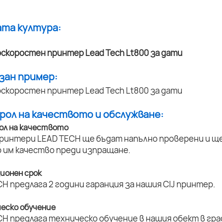
ата култура:
азан пример:
трол на качеството и обслужване:
ол на качеството
принтери LEAD TECH ще бъдат напълно проверени и ще 
 им качество преди изпращане.
ционен срок
H предлага 2 години гаранция за нашия CIJ принтер.
ческо обучение
H предлага техническо обучение в нашия обект в град