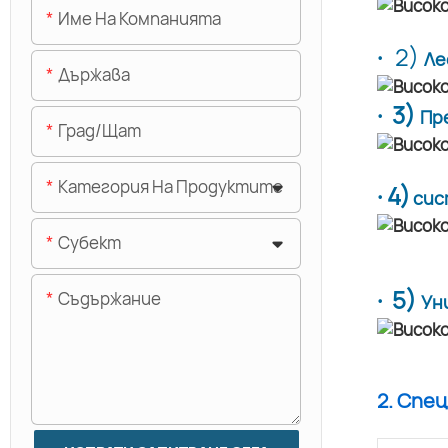
Име На Компанията
·
2)
Ле
Държава
· 3)
Пр
Град/щат
Категория На Продуктите
· 4)
сис
Субект
· 5)
Съдържание
Ун
2. Спе