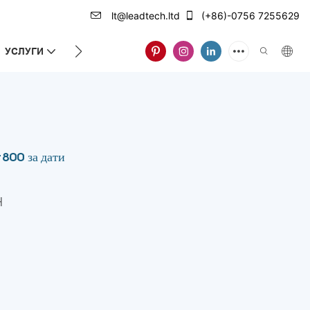
lt@leadtech.ltd
(+86)-0756 7255629
УСЛУГИ
ЗА НАС
800 за дати
H