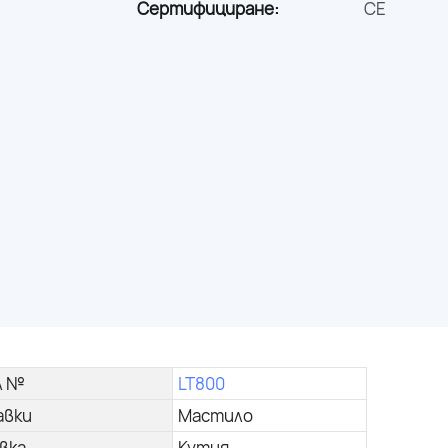
Сертифициране:
CE
л №
LT800
авки
Мастило
вка
Кутия