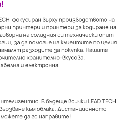
!
TECH, фокусиран върху производството на
рни принтери и принтери за кодиране на
тговорна на солидния си технически опит
гии, за да помогне на клиентите по целия
намалят разходите за покупка. Нашите
ючително хранително-вкусова,
абелна и електронна.
 интелигентно. В бъдеще всички LEAD TECH
вързване към облака. Дистанционното
 можете да го направите!