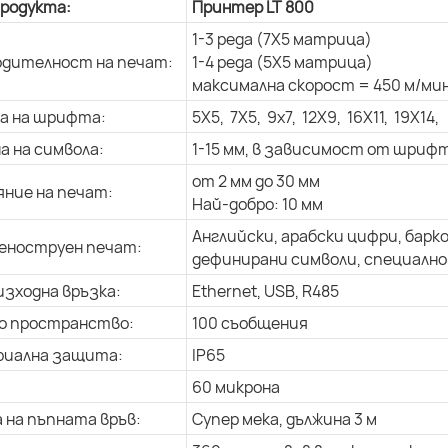
продукта:
Принтер LT 800
1-3 реда (7X5 матрица)
дителност на печат:
1-4 реда (5X5 матрица)
максимална скорост = 450 м/мин
а на шрифта:
5X5, 7X5, 9x7, 12X9, 16X11, 19X14,
а на символа:
1-15 мм, в зависимост от шриф
от 2 мм до 30 мм
ние на печат:
Най-добро: 10 мм
Английски, арабски цифри, барк
еноструен печат:
дефинирани символи, специално 
изходна връзка:
Ethernet, USB, R485
о пространство:
100 съобщения
риална защита:
IP65
60 микрона
 на пъпната връв:
Супер мека, дължина 3 м