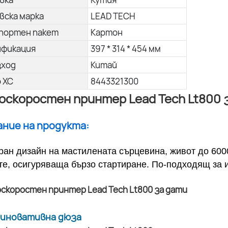
вска марка
LEAD TECH
портен пакет
Картон
ификация
397 * 314 * 454 мм
зход
Китай
о ХС
8443321300
оскоростен принтер Lead Tech Lt800 
сание на продукта:
ран дизайн на мастилената сърцевина, живот до 600
те, осигуряваща бързо стартиране. По-подходящ за 
а иновативна дюза