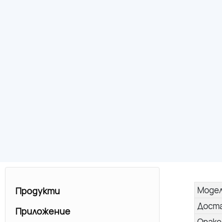
Моде
Продукти
Дост
Приложение
Опако