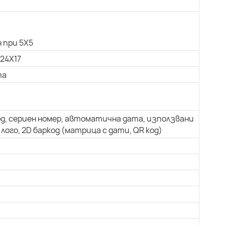
 при 5X5
 24X17
та
од, сериен номер, автоматична дата, използвани
лого, 2D баркод (матрица с дати, QR код)