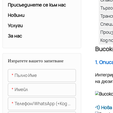
Присъединете се към нас
Търго
Новини
Транс
Спец
Услуги
Прои
За нас
Код п
Висок
Изпратете вашето запитване
1. Опи
Пълно Име
Интегри
на дюзи
Имейл
Телефон/WhatsApp (+Код На Областта)
·
1) Нов