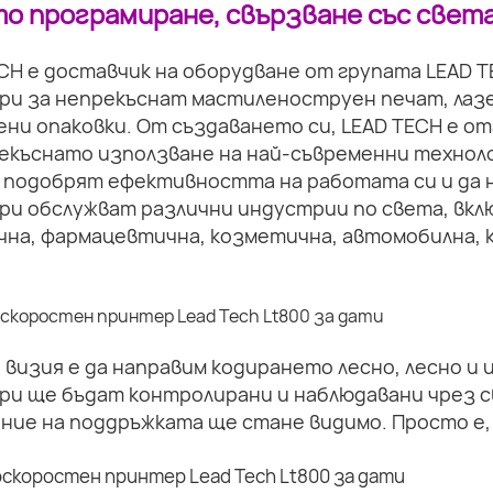
о програмиране, свързване със света
CH е доставчик на оборудване от групата LEAD 
ри за непрекъснат мастиленоструен печат, лазе
ни опаковки. От създаването си, LEAD TECH е о
екъснато използване на най-съвременни техноло
 подобрят ефективността на работата си и да 
ри обслужват различни индустрии по света, вкл
на, фармацевтична, козметична, автомобилна, к
визия е да направим кодирането лесно, лесно и
ри ще бъдат контролирани и наблюдавани чрез с
ние на поддръжката ще стане видимо. Просто е,