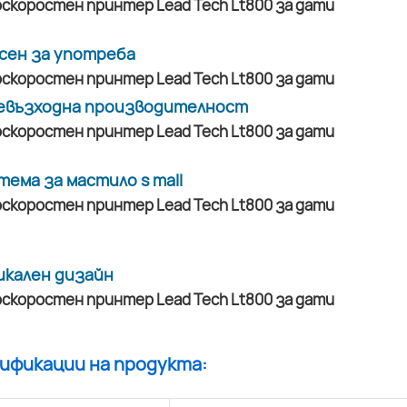
сен за употреба
евъзходна производителност
тема за мастило s mall
икален дизайн
цификации на продукта: