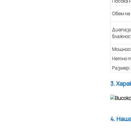
Посока 
Обем на
Диапазо
влажнос
Мощнос
Нетно т
Размер:
3. Хар
4. Наш