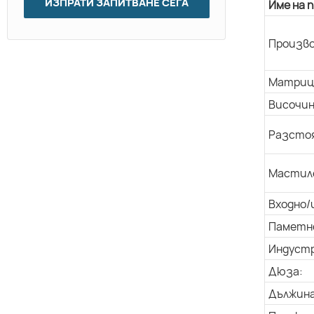
ИЗПРАТИ ЗАПИТВАНЕ СЕГА
Име на 
Произво
Матриц
Височин
Разстоя
Мастил
Входно/
Паметн
Индуст
Дюза:
Дължина