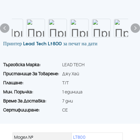
Принтер Lead Tech Lt800 за печат на дати
Търговска Марка:
LEAD TECH
Пристанище За Товарене:
Джу Хай
Плащане:
T/T
Мин. Поръчка:
1 единица
Време За Доставка:
7 дни
Сертифициране:
CE
Модел №
LT800