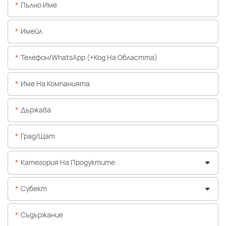
Пълно Име
Имейл
Телефон/WhatsApp (+Код На Областта)
Име На Компанията
Държава
Град/щат
Категория На Продуктите
Субект
Съдържание