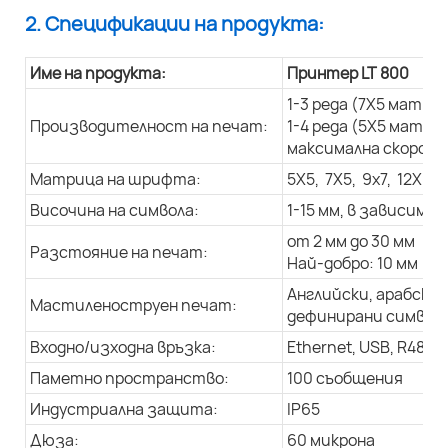
2. Спецификации на продукта:
Име на продукта:
Принтер LT 800
1-3 реда (7X5 матри
Производителност на печат:
1-4 реда (5X5 матри
максимална скорост 
Матрица на шрифта:
5X5, 7X5, 9x7, 12X9, 
Височина на символа:
1-15 мм, в зависим
от 2 мм до 30 мм
Разстояние на печат:
Най-добро: 10 мм
Английски, арабски 
Мастиленоструен печат:
дефинирани символи,
Входно/изходна връзка:
Ethernet, USB, R485
Паметно пространство:
100 съобщения
Индустриална защита:
IP65
Дюза:
60 микрона