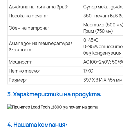
Дължина на пъпната връв:
Супер мека, дължина 
Посока на печат:
360º печат във всич
Мастило (500 мл)
Обем на патрона:
Грим (750 мл)
0-45ºC
Диапазон на температура/
0-95% относителна
влажност:
без кондензация
Мощност:
AC100-240V; 50/60Hz
Нетно тегло:
17KG
Размер:
397 X 314 X 454 мм
3. Характеристики на продукта:
4. Нашата компания: