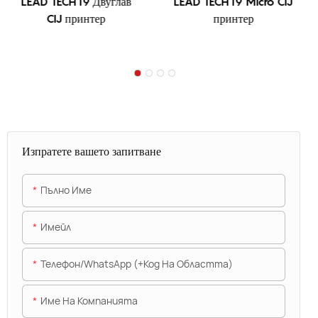
LEAD TECH i9 Двуглав
LEAD TECH i9 Micro CIJ
CIJ принтер
принтер
Изпратете вашето запитване
Пълно Име
Имейл
Телефон/WhatsApp (+Код На Областта)
Име На Компанията