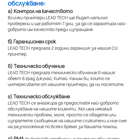
обслужване:
а) Контрол на качеството
Всички принтери LEAD TECH ще бъдат напълно
проверени и ще работят 7 дни, за да се гарантира най-
доброто им качество преди изпращане.
б) Гаранционен срок
LEAD TECH предлага 2 години гаранция за нашия CIJ
принтер.
в) Техническо обучение
LEAD TECH предлага техническо обучение в нашия
обект в град Джухай, Китай. Каним ви, които се
интересувате от нашите принтери, да ни посетите.
г) Техническо обслужване
LEAD TECH се ангажира да предоставя най-доброто
обслужване на нашите клиенти. Ако има някакъв
технически проблем, моля, просто се обадете или
изпратете съобщение на нашите служители и ние сме
на разположение по всяко време за вашата помощ.
д) RMA
За всякакви проблеми, с които се сблъскате,