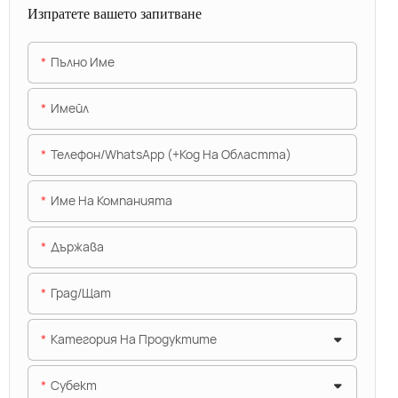
Изпратете вашето запитване
Пълно Име
Имейл
Телефон/WhatsApp (+Код На Областта)
Име На Компанията
Държава
Град/щат
Категория На Продуктите
Субект