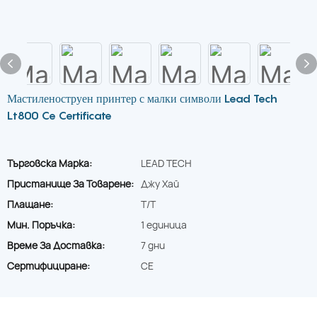
Мастиленоструен принтер с малки символи Lead Tech
Lt800 Ce Certificate
Търговска Марка:
LEAD TECH
Пристанище За Товарене:
Джу Хай
Плащане:
T/T
Мин. Поръчка:
1 единица
Време За Доставка:
7 дни
Сертифициране:
CE