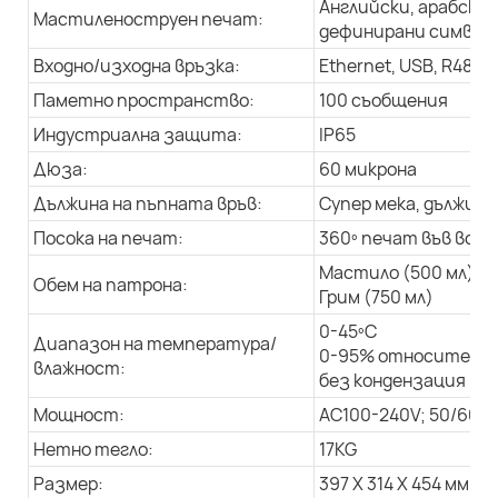
Английски, арабски 
Мастиленоструен печат:
дефинирани символи,
Входно/изходна връзка:
Ethernet, USB, R485
Паметно пространство:
100 съобщения
Индустриална защита:
IP65
Дюза:
60 микрона
Дължина на пъпната връв:
Супер мека, дължина 
Посока на печат:
360º печат във всич
Мастило (500 мл)
Обем на патрона:
Грим (750 мл)
0-45ºC
Диапазон на температура/
0-95% относителна
влажност:
без кондензация
Мощност:
AC100-240V; 50/60Hz
Нетно тегло:
17KG
Размер:
397 X 314 X 454 мм