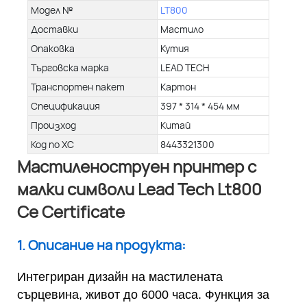
Модел №
LT800
Доставки
Мастило
Опаковка
Кутия
Търговска марка
LEAD TECH
Транспортен пакет
Картон
Спецификация
397 * 314 * 454 мм
Произход
Китай
Код по ХС
8443321300
Мастиленоструен принтер с
малки символи Lead Tech Lt800
Ce Certificate
1. Описание на продукта:
Интегриран дизайн на мастилената
сърцевина, живот до 6000 часа. Функция за