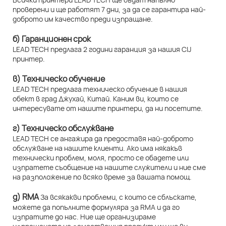
проверени и ще работят 7 дни, за да се гарантира най-
доброто им качество преди изпращане.
б) Гаранционен срок
LEAD TECH предлага 2 години гаранция за нашия CIJ
принтер.
в) Техническо обучение
LEAD TECH предлага техническо обучение в нашия
обект в град Джухай, Китай. Каним ви, които се
интересувате от нашите принтери, да ни посетите.
г) Техническо обслужване
LEAD TECH се ангажира да предоставя най-доброто
обслужване на нашите клиенти. Ако има някакъв
технически проблем, моля, просто се обадете или
изпратете съобщение на нашите служители и ние сме
на разположение по всяко време за вашата помощ.
д) RMA
За всякакви проблеми, с които се сблъскате,
можете да попълните формуляра за RMA и да го
изпратите до нас. Ние ще организираме