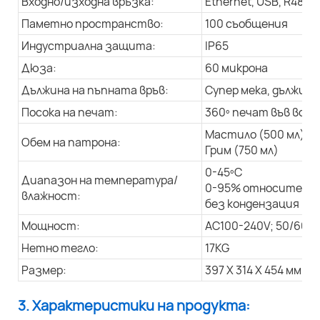
Входно/изходна връзка:
Ethernet, USB, R485
Паметно пространство:
100 съобщения
Индустриална защита:
IP65
Дюза:
60 микрона
Дължина на пъпната връв:
Супер мека, дължина 
Посока на печат:
360º печат във всич
Мастило (500 мл)
Обем на патрона:
Грим (750 мл)
0-45ºC
Диапазон на температура/
0-95% относителна
влажност:
без кондензация
Мощност:
AC100-240V; 50/60Hz
Нетно тегло:
17KG
Размер:
397 X 314 X 454 мм
3. Характеристики на продукта: