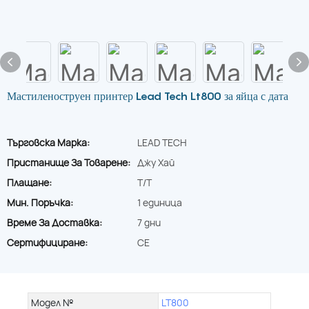
Мастиленоструен принтер Lead Tech Lt800 за яйца с дата
Търговска Марка:
LEAD TECH
Пристанище За Товарене:
Джу Хай
Плащане:
T/T
Мин. Поръчка:
1 единица
Време За Доставка:
7 дни
Сертифициране:
CE
Модел №
LT800