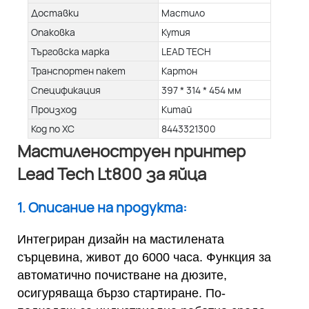
Доставки
Мастило
Опаковка
Кутия
Търговска марка
LEAD TECH
Транспортен пакет
Картон
Спецификация
397 * 314 * 454 мм
Произход
Китай
Код по ХС
8443321300
Мастиленоструен принтер
Lead Tech Lt800 за яйца
1. Описание на продукта:
Интегриран дизайн на мастилената
сърцевина, живот до 6000 часа. Функция за
автоматично почистване на дюзите,
осигуряваща бързо стартиране. По-