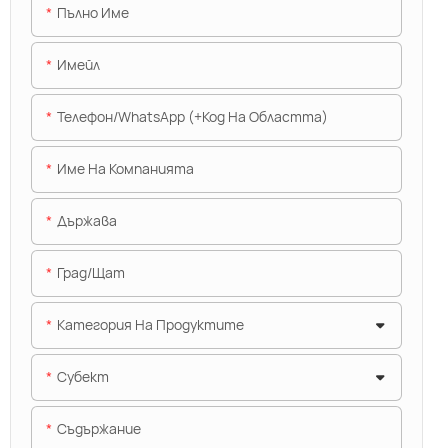
Пълно Име
Имейл
Телефон/WhatsApp (+Код На Областта)
Име На Компанията
Държава
Град/щат
Категория На Продуктите
Субект
Съдържание