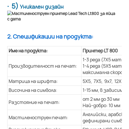
· 5)
Уникален дизайн
2. Спецификации на продукта:
Име на продукта:
Принтер LT 800
1-3 реда (7X5 матри
Производителност на печат:
1-4 реда (5X5 матри
максимална скорост 
Матрица на шрифта:
5X5, 7X5, 9x7, 12X9, 
Височина на символа:
1-15 мм, в зависим
от 2 мм до 30 мм
Разстояние на печат:
Най-добро: 10 мм
Английски, арабски 
Мастиленоструен печат:
дефинирани символи,