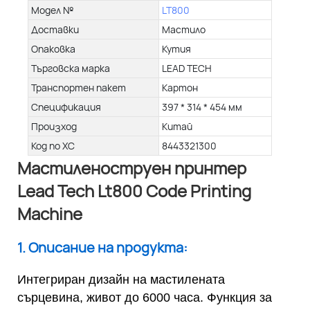
Модел №
LT800
Доставки
Мастило
Опаковка
Кутия
Търговска марка
LEAD TECH
Транспортен пакет
Картон
Спецификация
397 * 314 * 454 мм
Произход
Китай
Код по ХС
8443321300
Мастиленоструен принтер
Lead Tech Lt800 Code Printing
Machine
1. Описание на продукта:
Интегриран дизайн на мастилената
сърцевина, живот до 6000 часа. Функция за