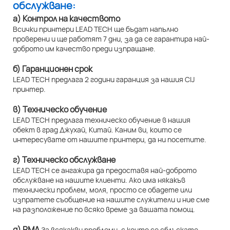
обслужване:
а) Контрол на качеството
Всички принтери LEAD TECH ще бъдат напълно
проверени и ще работят 7 дни, за да се гарантира най-
доброто им качество преди изпращане.
б) Гаранционен срок
LEAD TECH предлага 2 години гаранция за нашия CIJ
принтер.
в) Техническо обучение
LEAD TECH предлага техническо обучение в нашия
обект в град Джухай, Китай. Каним ви, които се
интересувате от нашите принтери, да ни посетите.
г) Техническо обслужване
LEAD TECH се ангажира да предоставя най-доброто
обслужване на нашите клиенти. Ако има някакъв
технически проблем, моля, просто се обадете или
изпратете съобщение на нашите служители и ние сме
на разположение по всяко време за вашата помощ.
д) RMA
За всякакви проблеми, с които се сблъскате,