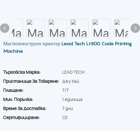
Мастиленоструен принтер Lead Tech Lt800 Code Printing
Machine
Търговска Марка:
LEAD TECH
Пристанище За Товарене:
Джу Хай
Плащане:
T/T
Мин. Поръчка:
1 единица
Време За Доставка:
7 дни
Сертифициране:
CE