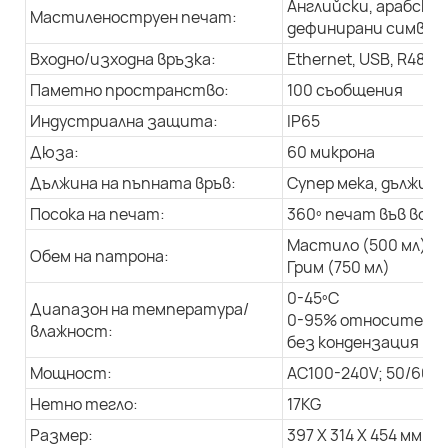
Английски, арабски 
Мастиленоструен печат:
дефинирани символи,
Входно/изходна връзка:
Ethernet, USB, R485
Паметно пространство:
100 съобщения
Индустриална защита:
IP65
Дюза:
60 микрона
Дължина на пъпната връв:
Супер мека, дължина 
Посока на печат:
360º печат във всич
Мастило (500 мл)
Обем на патрона:
Грим (750 мл)
0-45ºC
Диапазон на температура/
0-95% относителна
влажност:
без кондензация
Мощност:
AC100-240V; 50/60Hz
Нетно тегло:
17KG
Размер:
397 X 314 X 454 мм