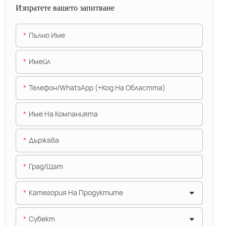
Изпратете вашето запитване
Пълно Име
Имейл
Телефон/WhatsApp (+Код На Областта)
Име На Компанията
Държава
Град/щат
Категория На Продуктите
Субект