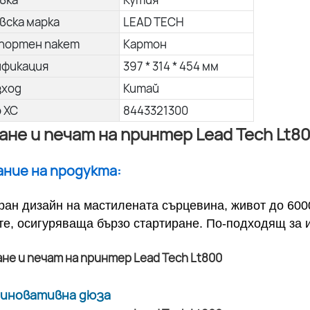
вска марка
LEAD TECH
портен пакет
Картон
ификация
397 * 314 * 454 мм
зход
Китай
о ХС
8443321300
ане и печат на принтер Lead Tech Lt8
сание на продукта:
ран дизайн на мастилената сърцевина, живот до 600
те, осигуряваща бързо стартиране. По-подходящ за 
а иновативна дюза