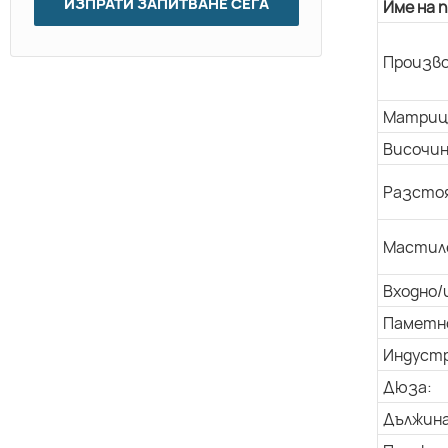
ИЗПРАТИ ЗАПИТВАНЕ СЕГА
Име на 
Произво
Матриц
Височин
Разстоя
Мастил
Входно/
Паметн
Индуст
Дюза:
Дължина