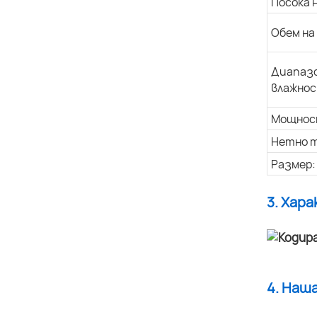
Посока 
Обем на
Диапазо
влажнос
Мощнос
Нетно т
Размер:
3. Хар
4. Наш