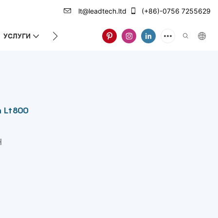
lt@leadtech.ltd
(+86)-0756 7255629
УСЛУГИ
ЗА НАС
h Lt800
H