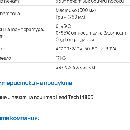
на печат:
360º печат във всички посоки
Мастило (500 мл)
 патрона:
Грим (750 мл)
0-45ºC
н на температура/
0-95% относителна влажност,
т:
без кондензация
т:
AC100-240V; 50/60Hz; 60VA
егло:
17KG
397 X 314 X 454 мм
актеристики на продукта:
ата компания: