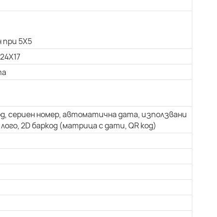
 при 5X5
 24X17
та
од, сериен номер, автоматична дата, използвани
лого, 2D баркод (матрица с дати, QR код)