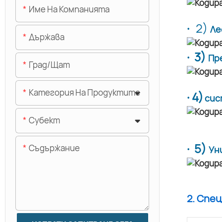
Име На Компанията
·
2)
Ле
Държава
· 3)
Пр
Град/щат
Категория На Продуктите
· 4)
сис
Субект
· 5)
Съдържание
Ун
2. Спе