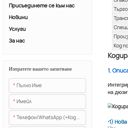
Присъединете се към нас
Търго
Новини
Транс
Спец
Услуги
Прои
За нас
Код п
Кодир
Изпратете вашето запитване
1. Опи
Пълно Име
Интегри
на дюзи
Имейл
Телефон/WhatsApp (+Код На Областта)
·
1) Нов