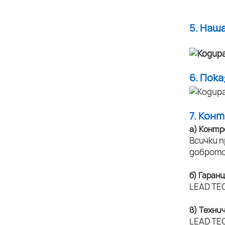
5. Наш
6. Пок
7. Кон
а) Контр
Всички 
доброто
б) Гаран
LEAD TEC
в) Техни
LEAD TEC