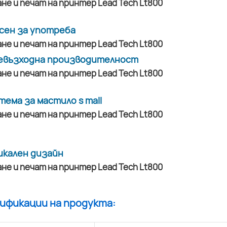
сен за употреба
евъзходна производителност
тема за мастило s mall
икален дизайн
цификации на продукта: