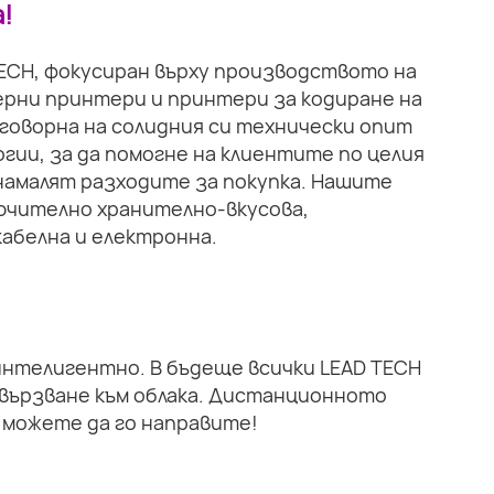
!
TECH, фокусиран върху производството на
рни принтери и принтери за кодиране на
тговорна на солидния си технически опит
гии, за да помогне на клиентите по целия
намалят разходите за покупка. Нашите
ючително хранително-вкусова,
абелна и електронна.
 интелигентно. В бъдеще всички LEAD TECH
вързване към облака. Дистанционното
 можете да го направите!