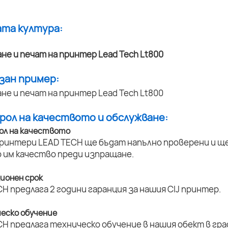
ата култура:
азан пример:
трол на качеството и обслужване:
ол на качеството
принтери LEAD TECH ще бъдат напълно проверени и ще 
 им качество преди изпращане.
ционен срок
H предлага 2 години гаранция за нашия CIJ принтер.
ческо обучение
H предлага техническо обучение в нашия обект в град