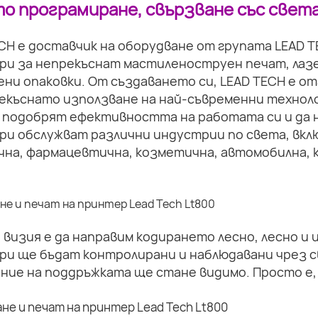
о програмиране, свързване със света
CH е доставчик на оборудване от групата LEAD 
ри за непрекъснат мастиленоструен печат, лазе
ни опаковки. От създаването си, LEAD TECH е о
екъснато използване на най-съвременни техноло
 подобрят ефективността на работата си и да 
ри обслужват различни индустрии по света, вкл
на, фармацевтична, козметична, автомобилна, к
визия е да направим кодирането лесно, лесно и
ри ще бъдат контролирани и наблюдавани чрез с
ние на поддръжката ще стане видимо. Просто е,