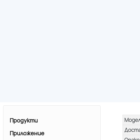
Моде
Продукти
Дост
Приложение
Опако