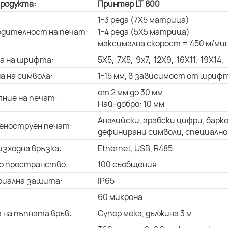
продукта:
Принтер LT 800
1-3 реда (7X5 матрица)
дителност на печат:
1-4 реда (5X5 матрица)
максимална скорост = 450 м/мин
а на шрифта:
5X5, 7X5, 9x7, 12X9, 16X11, 19X14,
а на символа:
1-15 мм, в зависимост от шриф
от 2 мм до 30 мм
ние на печат:
Най-добро: 10 мм
Английски, арабски цифри, барк
еноструен печат:
дефинирани символи, специално 
изходна връзка:
Ethernet, USB, R485
о пространство:
100 съобщения
риална защита:
IP65
60 микрона
 на пъпната връв:
Супер мека, дължина 3 м