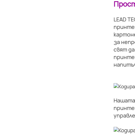
Прост
LEAD TE
принте
картоне
за непр
свят да
принте
напитъч
Нашата 
принте
управле