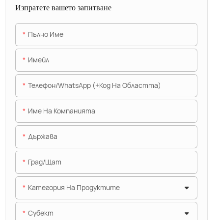
Изпратете вашето запитване
Пълно Име
Имейл
Телефон/WhatsApp (+Код На Областта)
Име На Компанията
Държава
Град/щат
Категория На Продуктите
Субект