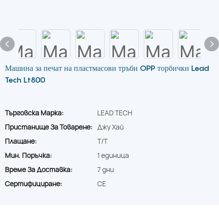
Машина за печат на пластмасови тръби OPP торбички Lead
Tech Lt800
Търговска Марка:
LEAD TECH
Пристанище За Товарене:
Джу Хай
Плащане:
T/T
Мин. Поръчка:
1 единица
Време За Доставка:
7 дни
Сертифициране:
CE