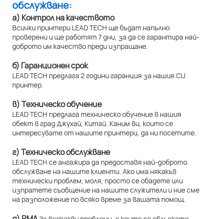
обслужване:
а) Контрол на качеството
Всички принтери LEAD TECH ще бъдат напълно
проверени и ще работят 7 дни, за да се гарантира най-
доброто им качество преди изпращане.
б) Гаранционен срок
LEAD TECH предлага 2 години гаранция за нашия CIJ
принтер.
в) Техническо обучение
LEAD TECH предлага техническо обучение в нашия
обект в град Джухай, Китай. Каним ви, които се
интересувате от нашите принтери, да ни посетите.
г) Техническо обслужване
LEAD TECH се ангажира да предоставя най-доброто
обслужване на нашите клиенти. Ако има някакъв
технически проблем, моля, просто се обадете или
изпратете съобщение на нашите служители и ние сме
на разположение по всяко време за вашата помощ.
д) RMA
За всякакви проблеми, с които се сблъскате,