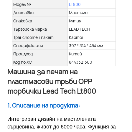
Модел №
LT800
Доставки
Мастило
Опаковка
Кутия
Търговска марка
LEAD TECH
Транспортен пакет
Картон
Спецификация
397 * 314 * 454 мм
Произход
Китай
Код по ХС
8443321300
Машина за печат на
пластмасови тръби OPP
торбички Lead Tech Lt800
1. Описание на продукта:
Интегриран дизайн на мастилената
сърцевина, живот до 6000 часа. Функция за