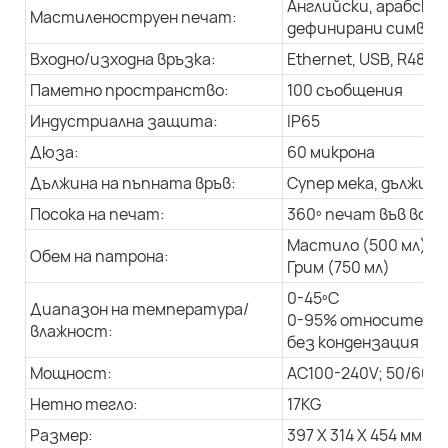
Английски, арабски 
Мастиленоструен печат:
дефинирани символи,
Входно/изходна връзка:
Ethernet, USB, R485
Паметно пространство:
100 съобщения
Индустриална защита:
IP65
Дюза:
60 микрона
Дължина на пъпната връв:
Супер мека, дължина 
Посока на печат:
360º печат във всич
Мастило (500 мл)
Обем на патрона:
Грим (750 мл)
0-45ºC
Диапазон на температура/
0-95% относителна
влажност:
без кондензация
Мощност:
AC100-240V; 50/60Hz
Нетно тегло:
17KG
Размер:
397 X 314 X 454 мм