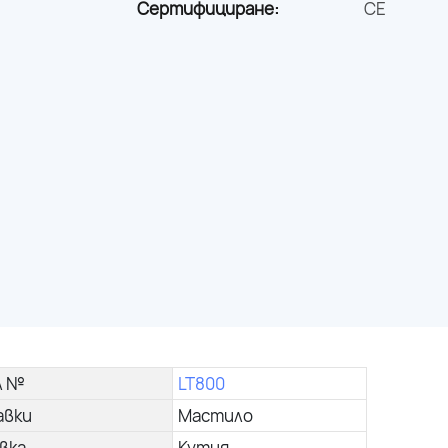
Сертифициране:
CE
л №
LT800
авки
Мастило
вка
Кутия