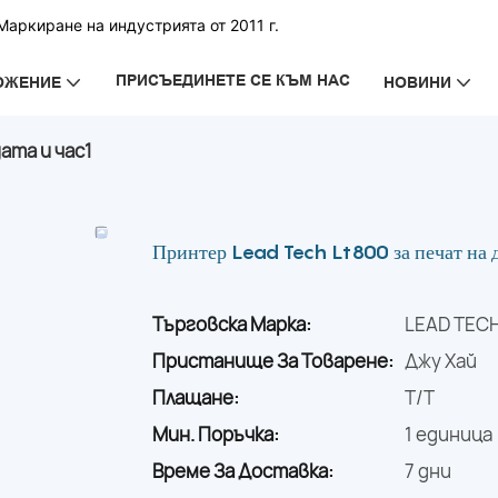
аркиране на индустрията от 2011 г.
ПРИСЪЕДИНЕТЕ СЕ КЪМ НАС
ОЖЕНИЕ
НОВИНИ
ата и час1
Принтер Lead Tech Lt800 за печат на д
Търговска Марка:
LEAD TEC
Пристанище За Товарене:
Джу Хай
Плащане:
T/T
Мин. Поръчка:
1 единица
Време За Доставка:
7 дни