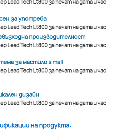
сен за употреба
евъзходна производителност
тема за мастило s mall
икален дизайн
цификации на продукта: