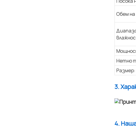
Посока 
Обем на
Диапазо
влажнос
Мощнос
Нетно т
Размер:
3. Хар
4. Наш