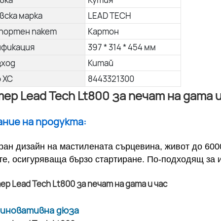
вска марка
LEAD TECH
портен пакет
Картон
ификация
397 * 314 * 454 мм
зход
Китай
о ХС
8443321300
ер Lead Tech Lt800 за печат на дата и
сание на продукта:
ран дизайн на мастилената сърцевина, живот до 600
те, осигуряваща бързо стартиране. По-подходящ за 
а иновативна дюза