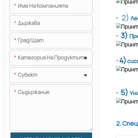
Име На Компанията
·
2)
Ле
Държава
· 3)
Пр
Град/щат
Категория На Продуктите
· 4)
сис
Субект
· 5)
Съдържание
Ун
2. Спе