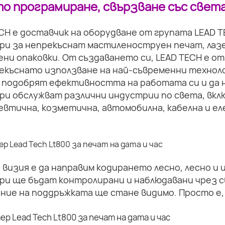
о програмиране, свързване със света
CH е доставчик на оборудване от групата LEAD 
ри за непрекъснат мастиленоструен печат, лазе
ни опаковки. От създаването си, LEAD TECH е о
екъснато използване на най-съвременни техноло
 подобрят ефективността на работата си и да 
и обслужват различни индустрии по света, вкл
втична, козметична, автомобилна, кабелна и ел
визия е да направим кодирането лесно, лесно и
ри ще бъдат контролирани и наблюдавани чрез с
ние на поддръжката ще стане видимо. Просто е,