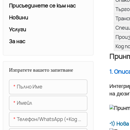
Присъединете се към нас
Търго
Новини
Транс
Спец
Услуги
Прои
За нас
Код п
Принт
Изпратете вашето запитване
1. Опи
Пълно Име
Интегри
на дюзи
Имейл
Телефон/WhatsApp (+Код На Областта)
·
1) Нов