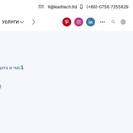
lt@leadtech.ltd
(+86)-0756 7255629
УСЛУГИ
ЗА НАС
ата и час1
H