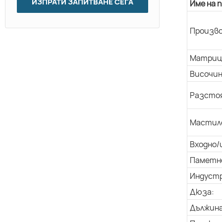
ИЗПРАТИ ЗАПИТВАНЕ СЕГА
Име на 
Произво
Матриц
Височин
Разстоя
Мастил
Входно/
Паметн
Индуст
Дюза:
Дължина