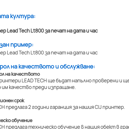
ата култура:
азан пример:
трол на качеството и обслужване:
ол на качеството
принтери LEAD TECH ще бъдат напълно проверени и ще 
 им качество преди изпращане.
ционен срок
H предлага 2 години гаранция за нашия CIJ принтер.
ческо обучение
H предлага техническо обучение в нашия обект в град