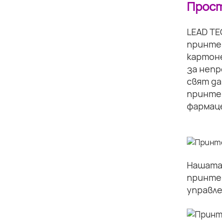
Прост
LEAD TE
принте
картоне
за непр
свят да
принтер
фармаце
Нашата 
принте
управле