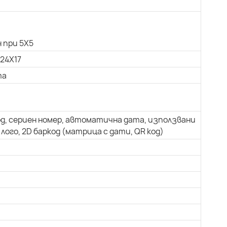
 при 5X5
 24X17
та
од, сериен номер, автоматична дата, използвани
лого, 2D баркод (матрица с дати, QR код)