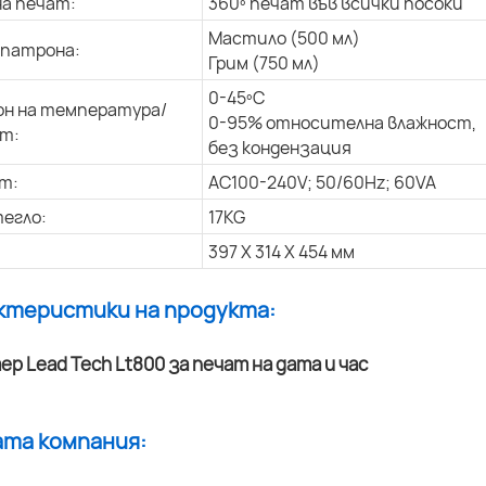
на печат:
360º печат във всички посоки
Мастило (500 мл)
 патрона:
Грим (750 мл)
0-45ºC
н на температура/
0-95% относителна влажност,
т:
без кондензация
т:
AC100-240V; 50/60Hz; 60VA
егло:
17KG
397 X 314 X 454 мм
актеристики на продукта:
ата компания: