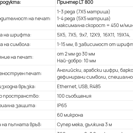
продукта:
Принтер LT 800
1-3 реда (7X5 матрица)
дителност на печат:
1-4 реда (5X5 матрица)
максимална скорост = 450 м/мин
а на шрифта:
5X5, 7X5, 9x7, 12X9, 16X11, 19X14,
а на символа:
1-15 мм, в зависимост от шриф
от 2 мм до 30 мм
ние на печат:
Най-добро: 10 мм
Английски, арабски цифри, барк
еноструен печат:
дефинирани символи, специално 
изходна връзка:
Ethernet, USB, R485
о пространство:
100 съобщения
риална защита:
IP65
60 микрона
 на пъпната връв:
Супер мека, дължина 3 м