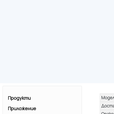
Моде
Продукти
Дост
Приложение
Опако