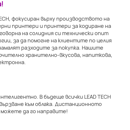
!
TECH, фокусиран върху производството на
рни принтери и принтери за кодиране на
тговорна на солидния си технически опит
гии, за да помогне на клиентите по целия
намалят разходите за покупка. Нашите
ючително хранително-вкусова, напиткова,
ектронна.
 интелигентно. В бъдеще всички LEAD TECH
вързване към облака. Дистанционното
 можете да го направите!