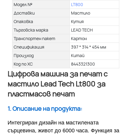
Модел №
LT800
Доставки
Мастило
Опаковка
Кутия
Търговска марка
LEAD TECH
Транспортен пакет
Картон
Спецификация
397 * 314 * 454 мм
Произход
Китай
Код по ХС
8443321300
Цифрова машина за печат с
мастило Lead Tech Lt800 за
пластмасов печат
1. Описание на продукта:
Интегриран дизайн на мастилената
сърцевина, живот до 6000 часа. Функция за