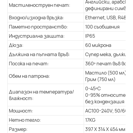
Английски, арабски 
Мастиленоструен печат:
дефинирани символи,
Входно/изходна връзка:
Ethernet, USB, R485
Паметно пространство:
100 съобщения
Индустриална защита:
IP65
Дюза:
60 микрона
Дължина на пъпната връв:
Супер мека, дължина 
Посока на печат:
360º печат във всич
Мастило (500 мл)
Обем на патрона:
Грим (750 мл)
0-45ºC
Диапазон на температура/
0-95% относителна
влажност:
без кондензация
Мощност:
AC100-240V; 50/60Hz
Нетно тегло:
17KG
Размер:
397 X 314 X 454 мм