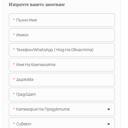
Изпратете вашето запитване
Пълно Име
Имейл
Телефон/WhatsApp (+Код На Областта)
Име На Компанията
Държава
Град/щат
Категория На Продуктите
Субект