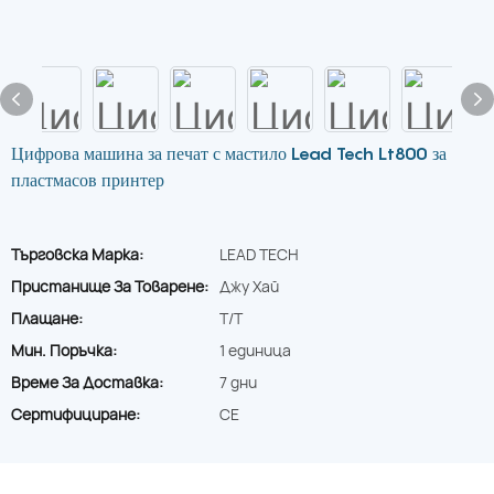
Цифрова машина за печат с мастило Lead Tech Lt800 за
пластмасов принтер
Търговска Марка:
LEAD TECH
Пристанище За Товарене:
Джу Хай
Плащане:
T/T
Мин. Поръчка:
1 единица
Време За Доставка:
7 дни
Сертифициране:
CE