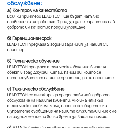
обслужване:
а) Контрол на качеството
Всички принтери LEAD TECH ще бъдат напълно
проверени и ще работят 7 дни, за да се гарантира най-
доброто им качество преди изпращане.
б) Гаранционен срок
LEAD TECH предлага 2 години гаранция за нашия CIJ
принтер.
в) Техническо обучение
LEAD TECH предлага техническо обучение в нашия
обект в град Джухай, Китай. Каним ви, които се
интересувате от нашите принтери, да ни посетите.
г) Техническо обслужване
LEAD TECH се ангажира да предоставя най-доброто
обслужване на нашите клиенти. Ако има някакъв
технически проблем, моля, просто се обадете или
изпратете съобщение на нашите служители и ние сме
на разположение по всяко време за вашата помощ.
д) RMA
За всякакви проблеми, с които се сблъскате,