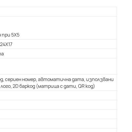
 при 5X5
 24X17
та
од, сериен номер, автоматична дата, използвани
лого, 2D баркод (матрица с дати, QR код)