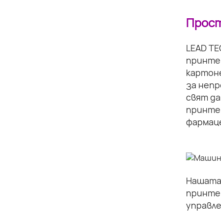
Прост
LEAD TE
принте
картоне
за непр
свят да
принтер
фармаце
Нашата 
принте
управле