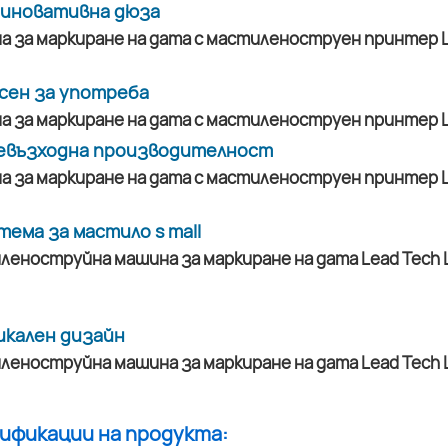
а иновативна дюза
сен за употреба
евъзходна производителност
тема за мастило s mall
икален дизайн
цификации на продукта: