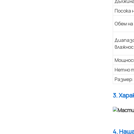
Дължина
Посока 
Обем на
Диапазо
влажнос
Мощнос
Нетно т
Размер:
3. Хар
4. Наш