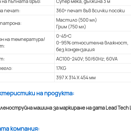
 на пъпната връв:
Супер мека, дължина 3 м
на печат:
360º печат във всички посоки
Мастило (500 мл)
 патрона:
Грим (750 мл)
0-45ºC
н на температура/
0-95% относителна влажност,
т:
без кондензация
т:
AC100-240V; 50/60Hz; 60VA
егло:
17KG
397 X 314 X 454 мм
актеристики на продукта:
ата компания: