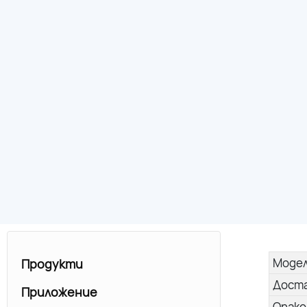
Моде
Продукти
Дост
Приложение
Опако