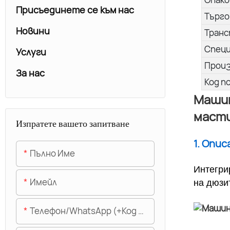
Присъединете се към нас
Търго
Новини
Транс
Спец
Услуги
Прои
За нас
Код п
Машин
масти
Изпратете вашето запитване
1. Опи
Пълно Име
Интегри
Имейл
на дюзи
Телефон/WhatsApp (+Код На Областта)