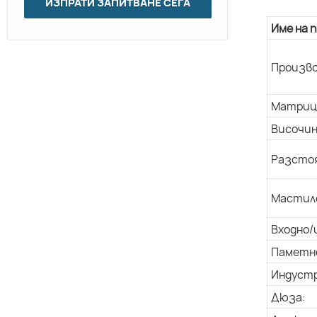
ИЗПРАТИ ЗАПИТВАНЕ СЕГА
Име на 
Произво
Матриц
Височин
Разстоя
Мастил
Входно/
Паметн
Индуст
Дюза: