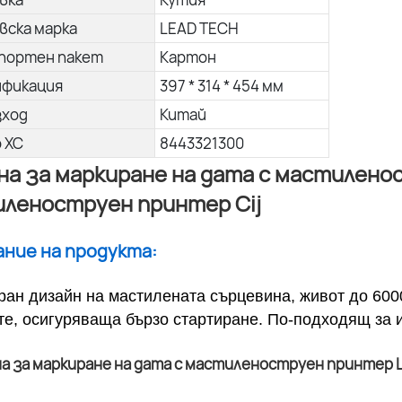
вска марка
LEAD TECH
портен пакет
Картон
ификация
397 * 314 * 454 мм
зход
Китай
о ХС
8443321300
а за маркиране на дата с мастиленос
леноструен принтер Cij
сание на продукта:
ран дизайн на мастилената сърцевина, живот до 600
те, осигуряваща бързо стартиране. По-подходящ за 