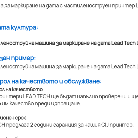
ата култура:
азан пример:
трол на качеството и обслужване:
ол на качеството
принтери LEAD TECH ще бъдат напълно проверени и ще 
 им качество преди изпращане.
ционен срок
H предлага 2 години гаранция за нашия CIJ принтер.