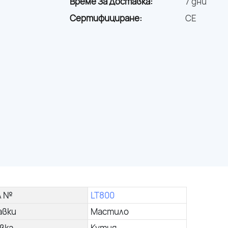
Време За Доставка:
7 дни
Сертифициране:
CE
л №
LT800
авки
Мастило
вка
Кутия