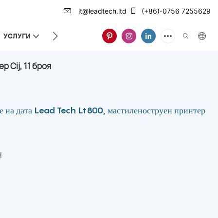
lt@leadtech.ltd
(+86)-0756 7255629
УСЛУГИ
ЗА НАС
Cij, 11 броя
 на дата Lead Tech Lt800, мастиленоструен принтер
H