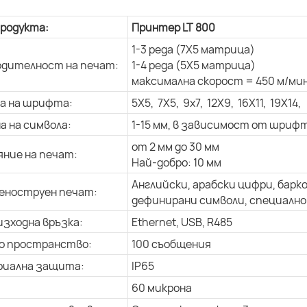
продукта:
Принтер LT 800
1-3 реда (7X5 матрица)
дителност на печат:
1-4 реда (5X5 матрица)
максимална скорост = 450 м/мин
а на шрифта:
5X5, 7X5, 9x7, 12X9, 16X11, 19X14,
а на символа:
1-15 мм, в зависимост от шриф
от 2 мм до 30 мм
ние на печат:
Най-добро: 10 мм
Английски, арабски цифри, барк
еноструен печат:
дефинирани символи, специално 
изходна връзка:
Ethernet, USB, R485
о пространство:
100 съобщения
риална защита:
IP65
60 микрона