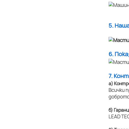
5. Наш
6. Пок
7. Кон
а) Контр
Всички 
доброто
б) Гаран
LEAD TEC