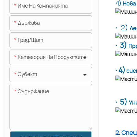
·
1) Нов
Име На Компанията
Държава
·
2)
Ле
Град/щат
· 3)
Пр
Категория На Продуктите
· 4)
сис
Субект
Съдържание
· 5)
Ун
2. Спе