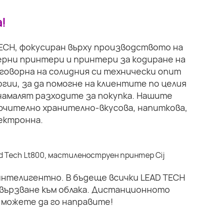
!
TECH, фокусиран върху производството на
рни принтери и принтери за кодиране на
тговорна на солидния си технически опит
гии, за да помогне на клиентите по целия
намалят разходите за покупка. Нашите
ючително хранително-вкусова, напиткова,
ектронна.
 интелигентно. В бъдеще всички LEAD TECH
вързване към облака. Дистанционното
 можете да го направите!