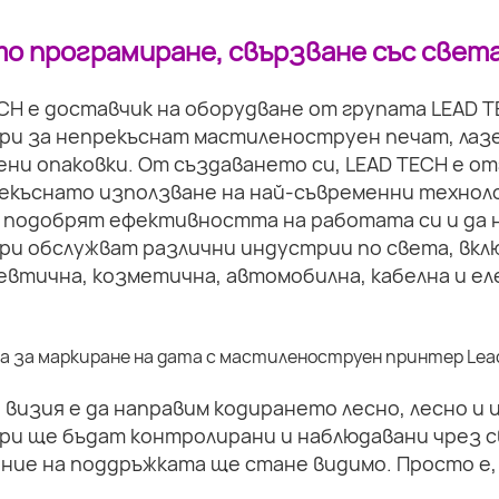
о програмиране, свързване със света
CH е доставчик на оборудване от групата LEAD 
ри за непрекъснат мастиленоструен печат, лазе
ни опаковки. От създаването си, LEAD TECH е о
екъснато използване на най-съвременни техноло
 подобрят ефективността на работата си и да 
и обслужват различни индустрии по света, вкл
втична, козметична, автомобилна, кабелна и ел
визия е да направим кодирането лесно, лесно и
ри ще бъдат контролирани и наблюдавани чрез с
ние на поддръжката ще стане видимо. Просто е,