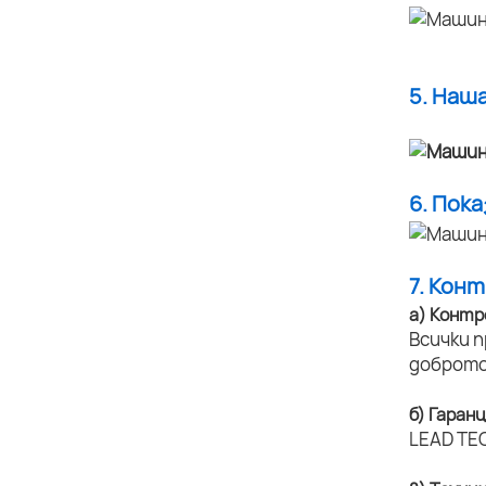
5. Наш
6. Пок
7. Кон
а) Контр
Всички 
доброто
б) Гаран
LEAD TEC