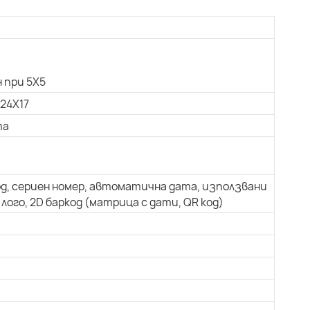
 при 5X5
 24X17
та
од, сериен номер, автоматична дата, използвани
лого, 2D баркод (матрица с дати, QR код)