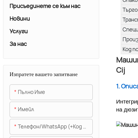
Присъединете се към нас
Търго
Новини
Транс
Спец
Услуги
Прои
За нас
Код п
Машин
Cij
Изпратете вашето запитване
1. Опи
Пълно Име
Интегри
Имейл
на дюзи
Телефон/WhatsApp (+Код На Областта)