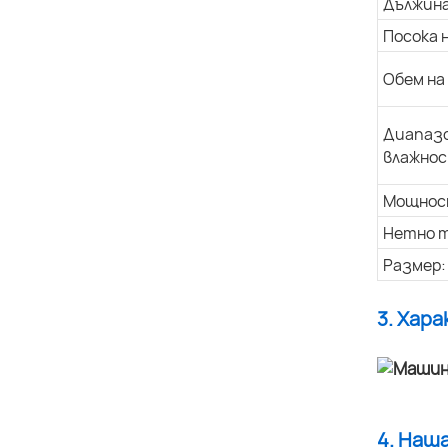
Дължина
Посока 
Обем на
Диапазо
влажнос
Мощнос
Нетно т
Размер:
3. Хар
4. Наш