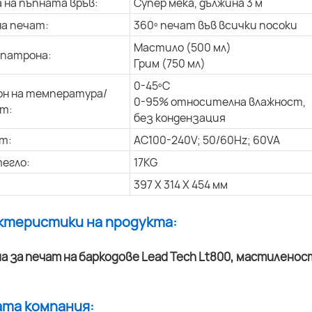
 на пъпната връв:
Супер мека, дължина 3 м
на печат:
360º печат във всички посоки
Мастило (500 мл)
 патрона:
Грим (750 мл)
0-45ºC
н на температура/
0-95% относителна влажност,
т:
без кондензация
т:
AC100-240V; 50/60Hz; 60VA
егло:
17KG
397 X 314 X 454 мм
актеристики на продукта:
ата компания: