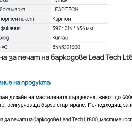
вска марка
LEAD TECH
портен пакет
Картон
ификация
397 * 314 * 454 мм
зход
Китай
о ХС
8443321300
а за печат на баркодове Lead Tech L
сание на продукта:
ран дизайн на мастилената сърцевина, живот до 600
те, осигуряваща бързо стартиране. По-подходящ за 