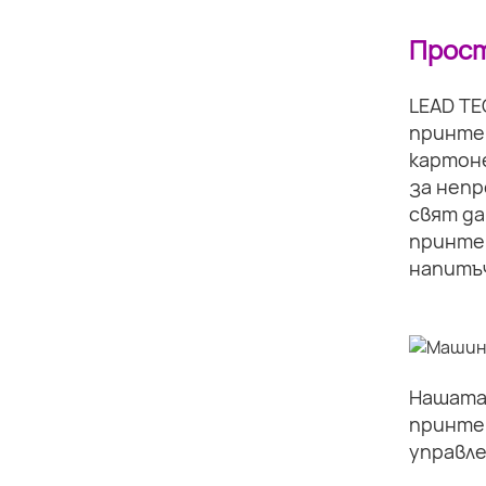
Прост
LEAD TE
принте
картоне
за непр
свят да
принте
напитъч
Нашата 
принте
управле