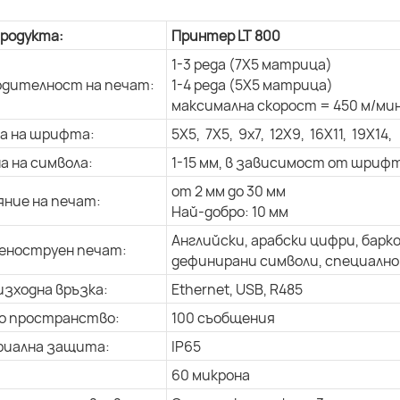
продукта:
Принтер LT 800
1-3 реда (7X5 матрица)
дителност на печат:
1-4 реда (5X5 матрица)
максимална скорост = 450 м/мин
а на шрифта:
5X5, 7X5, 9x7, 12X9, 16X11, 19X14,
а на символа:
1-15 мм, в зависимост от шриф
от 2 мм до 30 мм
ние на печат:
Най-добро: 10 мм
Английски, арабски цифри, барк
еноструен печат:
дефинирани символи, специално 
изходна връзка:
Ethernet, USB, R485
о пространство:
100 съобщения
риална защита:
IP65
60 микрона