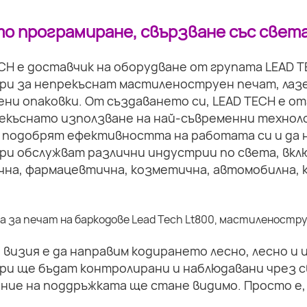
о програмиране, свързване със света
CH е доставчик на оборудване от групата LEAD 
ри за непрекъснат мастиленоструен печат, лазе
ни опаковки. От създаването си, LEAD TECH е о
екъснато използване на най-съвременни техноло
 подобрят ефективността на работата си и да 
ри обслужват различни индустрии по света, вкл
на, фармацевтична, козметична, автомобилна, к
визия е да направим кодирането лесно, лесно и
ри ще бъдат контролирани и наблюдавани чрез с
ние на поддръжката ще стане видимо. Просто е,