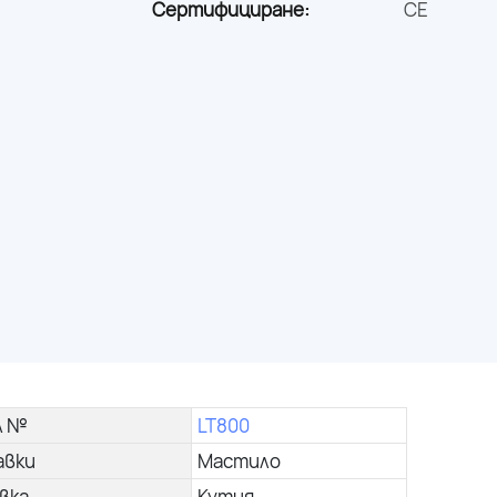
Сертифициране:
CE
л №
LT800
авки
Мастило
вка
Кутия