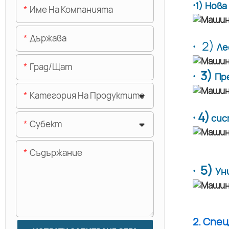
·
1) Нов
Име На Компанията
Държава
·
2)
Ле
Град/щат
· 3)
Пр
Категория На Продуктите
· 4)
сис
Субект
Съдържание
· 5)
Ун
2. Спе