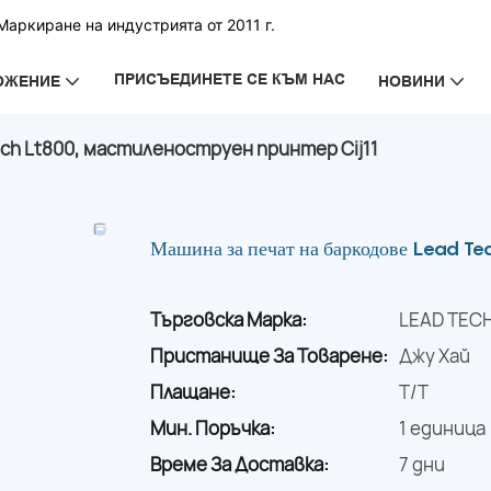
аркиране на индустрията от 2011 г.
ПРИСЪЕДИНЕТЕ СЕ КЪМ НАС
ОЖЕНИЕ
НОВИНИ
ech Lt800, мастиленоструен принтер Cij11
Машина за печат на баркодове Lead Te
Търговска Марка:
LEAD TEC
Пристанище За Товарене:
Джу Хай
Плащане:
T/T
Мин. Поръчка:
1 единица
Време За Доставка:
7 дни