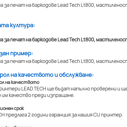
ата култура:
азан пример:
трол на качеството и обслужване:
ол на качеството
принтери LEAD TECH ще бъдат напълно проверени и ще 
 им качество преди изпращане.
ционен срок
H предлага 2 години гаранция за нашия CIJ принтер.