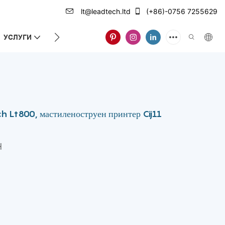
lt@leadtech.ltd
(+86)-0756 7255629
УСЛУГИ
ЗА НАС
ch Lt800, мастиленоструен принтер Cij11
H