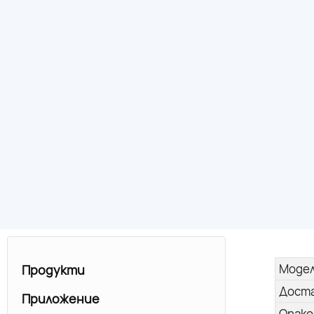
Моде
Продукти
Дост
Приложение
Опако