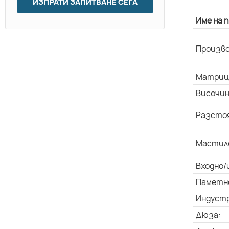
ИЗПРАТИ ЗАПИТВАНЕ СЕГА
Име на 
Произво
Матриц
Височин
Разстоя
Мастил
Входно/
Паметн
Индуст
Дюза: