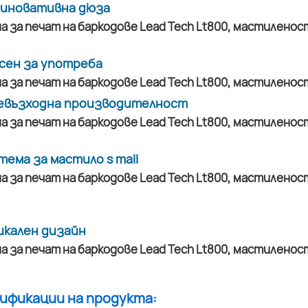
а иновативна дюза
сен за употреба
евъзходна производителност
тема за мастило s mall
икален дизайн
цификации на продукта: