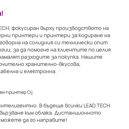
!
TECH, фокусиран върху производството на
рни принтери и принтери за кодиране на
тговорна на солидния си технически опит
гии, за да помогне на клиентите по целия
намалят разходите за покупка. Нашите
ючително хранително-вкусова,
абелна и електронна.
 интелигентно. В бъдеще всички LEAD TECH
вързване към облака. Дистанционното
 можете да го направите!