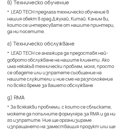
в) Техническо обучение
·
LEAD TECH предлага техническо обучение в
нашия обект в град Джухай, Китай. Каним ви,
които се интересувате от нашите принтери,
да ни посетите.
г) Техническо обслужване
·
LEAD TECH се ангажира да предоставя най-
доброто обслужване на нашите клиенти. Ако
има някакъв технически проблем, моля, просто
се обадете или изпратете съобщение на
нашите служители и ние сме на разположение
по всяко време за вашето обслужване
.
д) RMA
·
За всякакви проблеми, с които се сблъскате,
можете да попълните формуляра за RMA и да ни
го изпратите. Ние ще организираме
изпращането на заместващия продукт или ще