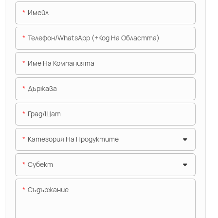
Имейл
Телефон/WhatsApp (+Код На Областта)
Име На Компанията
Държава
Град/щат
Категория На Продуктите
Субект
Съдържание