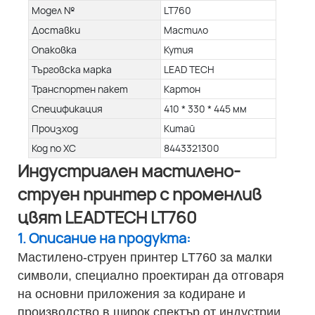
Модел №
LT760
Доставки
Мастило
Опаковка
Кутия
Търговска марка
LEAD TECH
Транспортен пакет
Картон
Спецификация
410 * 330 * 445 мм
Произход
Китай
Код по ХС
8443321300
Индустриален мастилено-
струен принтер с променлив
цвят LEADTECH LT760
1. Описание на продукта:
Мастилено-струен принтер LT760 за малки
символи, специално проектиран да отговаря
на основни приложения за кодиране и
производство в широк спектър от индустрии.