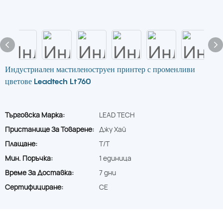
Индустриален мастиленоструен принтер с променливи
цветове Leadtech Lt760
Търговска Марка:
LEAD TECH
Пристанище За Товарене:
Джу Хай
Плащане:
T/T
Мин. Поръчка:
1 единица
Време За Доставка:
7 дни
Сертифициране:
CE