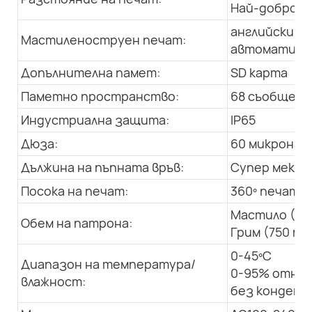
Най-добро: 1
английски, а
Мастиленоструен печат:
автоматична
Допълнителна памет:
SD карта
Паметно пространство:
68 съобщения
Индустриална защита:
IP65
Дюза:
60 микрона
Дължина на пъпната връв:
Супер мека, 
Посока на печат:
360º печат в
Мастило (50
Обем на патрона:
Грим (750 мл
0-45ºC
Диапазон на температура/
0-95% относ
влажност:
без конденз