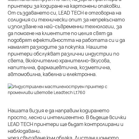
принтери за кодиране на картонени опаковки.
От създаването си, LEAD TECH е отговорна на
солидния си технически опит за непрекъснато
използване на най-съвременни технологии, за
да помогне на клиентите по целия свят да
подобрят ефективността на работата си и да
намалят разходите за покупка. Нашите
принтери обслужват различни индустрии по
света, включително хранително-вкусова,
напитъчна, фармацевтична, козметична,
автомобилна, кабелна и електронна.
Нашата визия е да направим кодирането
просто, лесно и интелигентно. В бъдеще всички
LEAD TECH принтери ще бъдат контролирани и
наблюдавани.
чрез свързване към облака. Дистанционното