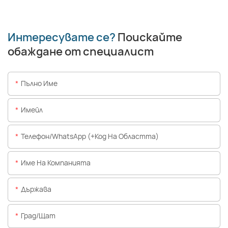
Интересувате се?
Поискайте
обаждане от специалист
Пълно Име
Имейл
Телефон/WhatsApp (+Код На Областта)
Име На Компанията
Държава
Град/щат