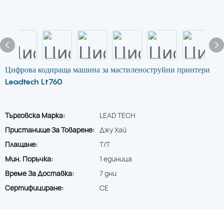
Цифрова кодираща машина за мастиленоструйни принтери
Leadtech Lt760
Търговска Марка:
LEAD TECH
Пристанище За Товарене:
Джу Хай
Плащане:
T/T
Мин. Поръчка:
1 единица
Време За Доставка:
7 дни
Сертифициране:
CE