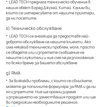
·
LEAD TECH предлага техническо обучение в
нашия обект в град Джухай, Китай. Каним ви,
които се интересувате от нашите принтери,
да ни посетите.
г) Техническо обслужване
·
LEAD TECH се ангажира да предоставя най-
доброто обслужване на нашите клиенти. Ако
има някакъв технически проблем, моля, просто
се обадете или изпратете съобщение на
нашите служители и ние сме на разположение
по всяко време за вашето обслужване
.
д) RMA
·
За всякакви проблеми, с които се сблъскате,
можете да попълните формуляра за RMA и да ни
го изпратите. Ние ще организираме
изпращането на заместващия продукт или ще
ви предложим необходимите решения.