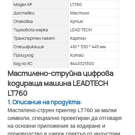
Модел №
LT760
Доставки
Мастило
Опаковка
Кутия
Търговска марка
LEAD TECH
Транспортен пакет
Картон
Спецификация
410 * 330 * 445 мм
Произход
Китай
Код по ХС
8443321300
Мастилено-струйна цифрова
кодираща машина LEADTECH
LT760
1. Описание на продукта:
Мастилено-струен принтер LT760 за малки
символи, специално проектиран да отговаря
на основни приложения за кодиране и
производство в широк спектър от индустрии.