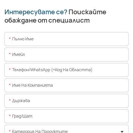
Интересувате се?
Поискайте
обаждане от специалист
Пълно Име
Имейл
Телефон/WhatsApp (+Код На Областта)
Име На Компанията
Държава
Град/щат
Категория На Продуктите