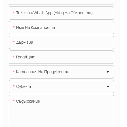
Телефон/WhatsApp (+Код На Областта)
Име На Компанията
Държава
Град/щат
Категория На Продуктите
Субект
Съдържание