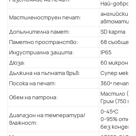
Най-добро: 1
английски, а
Мастиленоструен печат:
автоматична
Допълнителна памет:
SD карта
Паметно пространство:
68 съобщения
Индустриална защита:
IP65
Дюза:
60 микрона
Дължина на пъпната връв:
Супер мека, 
Посока на печат:
360º печат в
Мастило (50
Обем на патрона:
Грим (750 мл
0-45ºC
Диапазон на температура/
0-95% относ
влажност:
без конденз