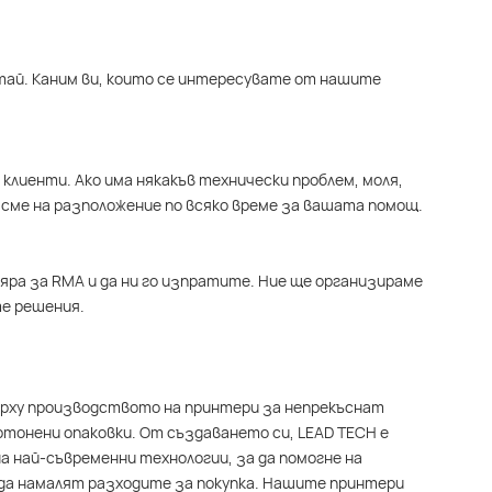
итай. Каним ви, които се интересувате от нашите
клиенти. Ако има някакъв технически проблем, моля,
сме на разположение по всяко време за вашата помощ.
яра за RMA и да ни го изпратите. Ние ще организираме
е решения.
върху производството на принтери за непрекъснат
ртонени опаковки. От създаването си, LEAD TECH е
а най-съвременни технологии, за да помогне на
да намалят разходите за покупка. Нашите принтери