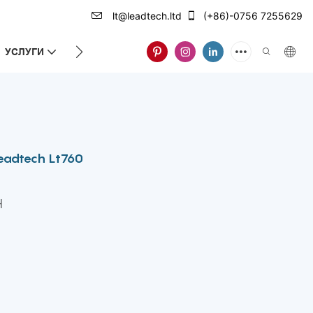
lt@leadtech.ltd
(+86)-0756 7255629
УСЛУГИ
ЗА НАС
Leadtech Lt760
H