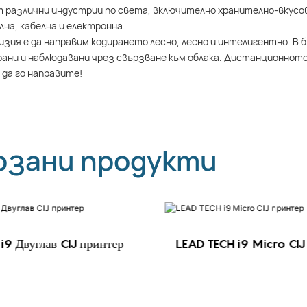
 различни индустрии по света, включително хранително-вкусо
на, кабелна и електронна.
зия е да направим кодирането лесно, лесно и интелигентно. В
ани и наблюдавани чрез свързване към облака. Дистанционнот
 да го направите!
рзани продукти
i9 Двуглав CIJ принтер
LEAD TECH i9 Micro CIJ