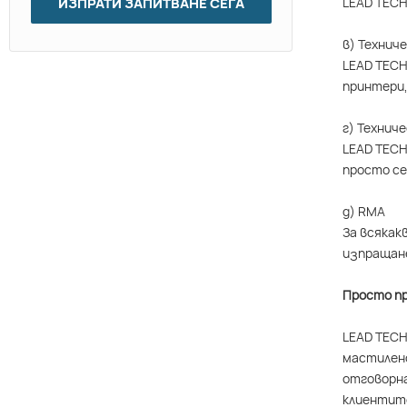
LEAD TECH
ИЗПРАТИ ЗАПИТВАНЕ СЕГА
в) Технич
LEAD TECH
принтери,
г) Технич
LEAD TECH
просто се
д) RMA
За всякак
изпращане
Просто пр
LEAD TECH
мастилено
отговорна
клиентите