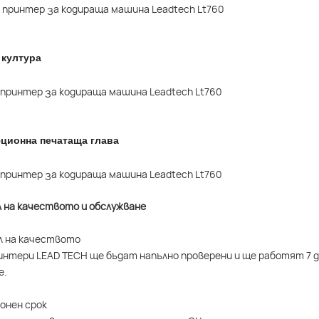
 култура
ционна печатаща глава
л на качеството и обслужване
л на качеството
интери LEAD TECH ще бъдат напълно проверени и ще работят 7 д
е.
ионен срок