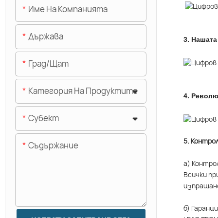
Име На Компанията
Държава
3.
Нашата
Град/щат
Категория На Продуктите
4.
Револю
Субект
5. Контро
Съдържание
а) Контро
Всички пр
изпращан
б) Гаранц