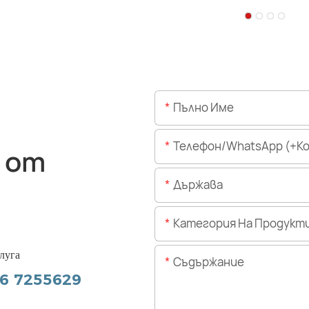
Пълно Име
Телефон/WhatsApp (+Код На 
 от
Държава
Категория На Продукт
луга
Съдържание
56 7255629