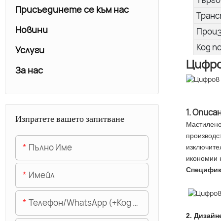
Присъединете се към нас
Транс
Новини
Прои
Код п
Услуги
Цифро
За нас
1. Описа
Изпратете вашето запитване
Мастилено
производст
Пълно Име
изключите
икономии 
Специфи
Имейл
Телефон/WhatsApp (+Код На Областта)
2.
Дизайн