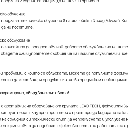
 предлага 2 години гаранция за нашия CIJ принтер.
еско обучение
 предлага техническо обучение в нашия обект в град Джухай, К
 да ни посетите.
еско обслужване
 се ангажира да предоставя най-доброто обслужване на нашите 
 обадете или изпратете съобщение на нашите служители и ние 
ви проблеми, с които се сблъскате, можете да попълните формул
то на заместващия продукт или ще ви предложим необходимит
ограмиране, свързване със света!
 е доставчик на оборудване от групата LEAD TECH, фокусиран 
струен печат, лазерни принтери и принтери за кодиране на ка
 на солидния си технически опит за непрекъснато използване н
 по целия свят да подобрят ефективността на работата си и 