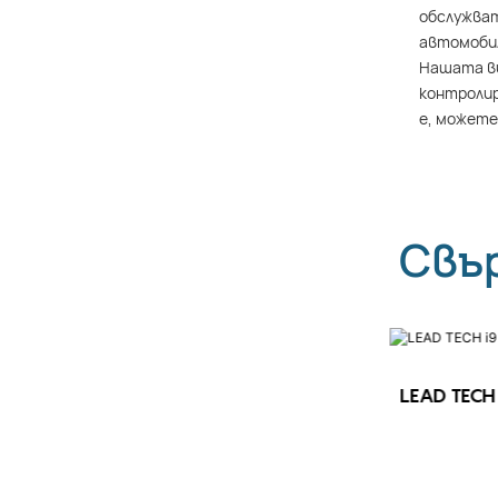
обслужват
автомобил
Нашата ви
контролир
е, можете
Свъ
LEAD TECH 
LEAD TECH i9 STD Високоскоростен
CIJ принтер