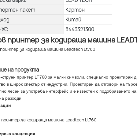
портен пакет
Картон
зход
Китай
о ХС
8443321300
в принтер за кодираща машина LEAD
ние на продукта
-струен принтер LT760 за малки символи, специално проектиран д
во в широк спектър от индустрии. Проектиран да отговори на търс
лно лесен за употреба интерфейс и е известен с подобряването на
на разходи.
кации
ерска концепция