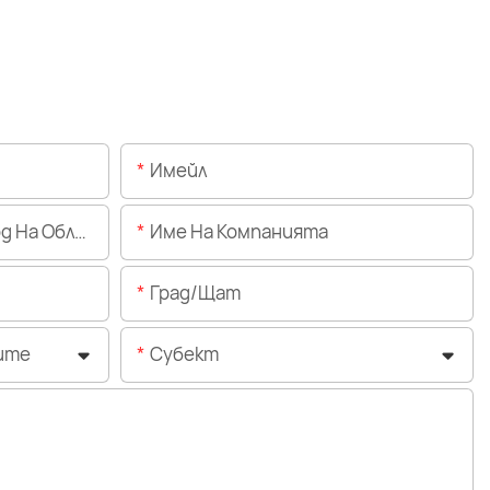
Имейл
Областта)
Име На Компанията
Град/щат
ите
Субект