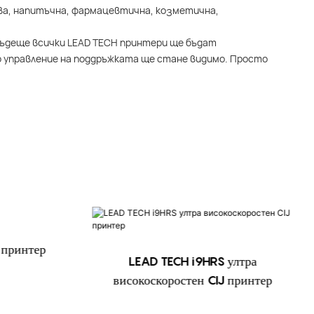
ва, напитъчна, фармацевтична, козметична,
 бъдеще всички LEAD TECH принтери ще бъдат
о управление на поддръжката ще стане видимо. Просто
 принтер
LEAD TECH i9HRS ултра
високоскоростен CIJ принтер