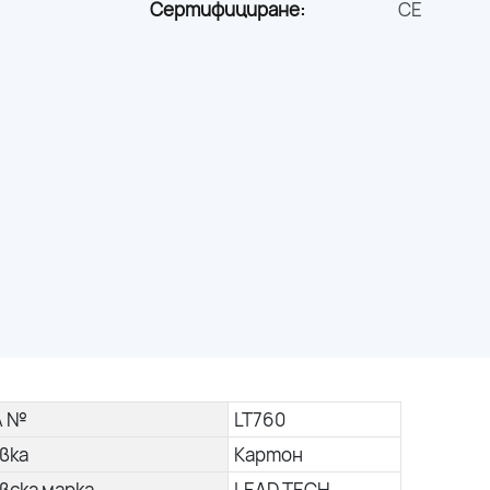
Сертифициране:
CE
л №
LT760
вка
Картон
вска марка
LEAD TECH