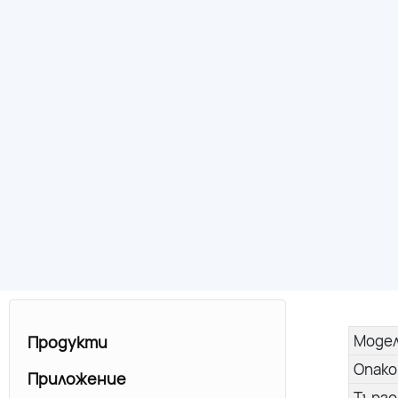
Моде
Продукти
Опако
Приложение
Търго