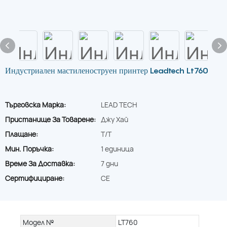
Индустриален мастиленоструен принтер Leadtech Lt760
Търговска Марка:
LEAD TECH
Пристанище За Товарене:
Джу Хай
Плащане:
T/T
Мин. Поръчка:
1 единица
Време За Доставка:
7 дни
Сертифициране:
CE
Модел №
LT760