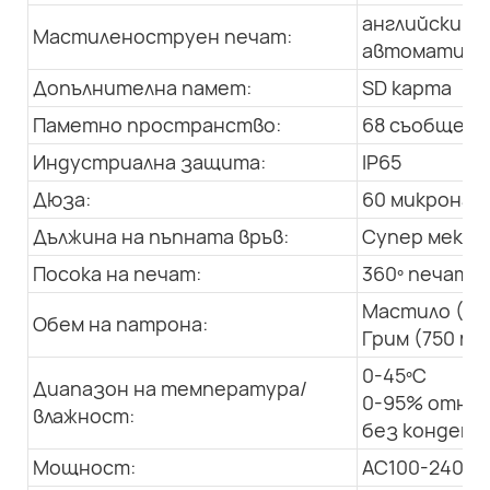
английски, а
Мастиленоструен печат:
автоматична
Допълнителна памет:
SD карта
Паметно пространство:
68 съобщения
Индустриална защита:
IP65
Дюза:
60 микрона
Дължина на пъпната връв:
Супер мека, 
Посока на печат:
360º печат в
Мастило (50
Обем на патрона:
Грим (750 мл
0-45ºC
Диапазон на температура/
0-95% относ
влажност:
без конденз
Мощност:
AC100-240V; 