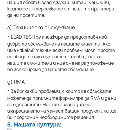
нашия обект в град Джухай, Китай. Каним ви,
които се интересувате от нашите принтери,
да ни посетите.
г) Техническо обслужване
·
LEAD TECH се ангажира да предоставя най-
доброто обслужване на нашите клиенти. Ако
има някакъв технически проблем, моля, просто
се обадете или изпратете съобщение на
нашите служители и ние сме на разположение
по всяко време за вашето обслужване
.
д) RMA
·
За всякакви проблеми, с които се сблъскате,
можете да попълните формуляра за RMA и да ни
го изпратите. Ние ще организираме
изпращането на заместващия продукт или ще
ви предложим необходимите решения.
5. Нашата култура: