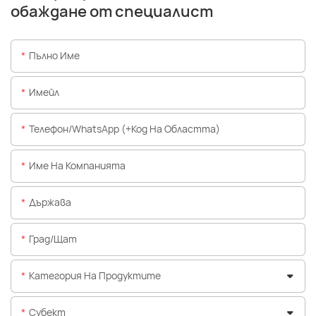
обаждане от специалист
Пълно Име
Имейл
Телефон/WhatsApp (+Код На Областта)
Име На Компанията
Държава
Град/щат
Категория На Продуктите
Субект