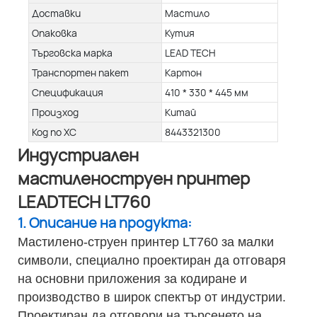
Доставки
Мастило
Опаковка
Кутия
Търговска марка
LEAD TECH
Транспортен пакет
Картон
Спецификация
410 * 330 * 445 мм
Произход
Китай
Код по ХС
8443321300
Индустриален
мастиленоструен принтер
LEADTECH LT760
1. Описание на продукта:
Мастилено-струен принтер LT760 за малки
символи, специално проектиран да отговаря
на основни приложения за кодиране и
производство в широк спектър от индустрии.
Проектиран да отговори на търсенето на