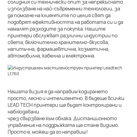
солидния си технически опит за непрекъснато
използване на най-съвременни технологии, за
да помогне на клиентите по целия свят да
подобрят ефективността на работата си и да
намалят разходите за покупка. Нашите
принтери обслужват различни индустрии по
света, включително хранително-вкусова,
напитъчна, фармацевтична, козметична,
автомобилна, кабелна и електронна.
Нашата визия е да направим кодирането
просто, лесно и интелигентно. В бъдеще всички
LEAD TECH принтери ще бъдат контролирани и
наблюдавани.
чрез свързване към облака. Дистанционното
управление на поддръжката ще стане видимо.
Просто е, можеш да го направиш!