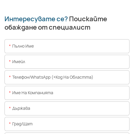
Интересувате се?
Поискайте
обаждане от специалист
Пълно Име
Имейл
Телефон/WhatsApp (+Код На Областта)
Име На Компанията
Държава
Град/щат