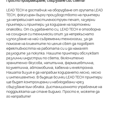
Просто програмиране, свързване със света!
LEAD TECH е доставчик на оборудване от групата LEAD
TECH, фокусиран върху производството на принтери
за непрекъснат мастиленоструен печат, лазерни
принтери и принтери за кодиране на картонени
опаковки. От създаването си, LEAD TECH е отговорна
на солидния си технически опит за непрекъснато
използване на най-съвременни технологии, за да
помогне на клиентите по целия свят да подобрят
ефективността на работата си и да намалят
разходите за покупка. Нашите принтери обслужват
различни индустрии по света, включително
хранително-вкусова, напитъчна, фармацевтична,
козметична, автомобилна, кабелна и електронна.
Нашата визия е да направим кодирането лесно, лесно
и интелигентно. В бъдеще всички LEAD TECH принтери
ще бъдат контролирани и наблюдавани чрез
свързване към облака. Дистанционното управление на
поддръжката ще стане видимо. Просто е, можете да
го направите!