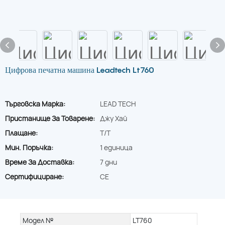
Цифрова печатна машина Leadtech Lt760
Търговска Марка:
LEAD TECH
Пристанище За Товарене:
Джу Хай
Плащане:
T/T
Мин. Поръчка:
1 единица
Време За Доставка:
7 дни
Сертифициране:
CE
Модел №
LT760