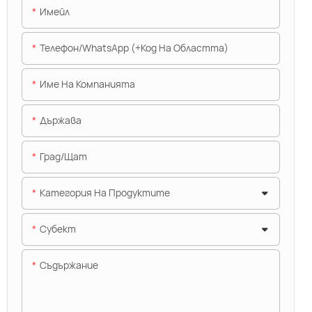
Имейл
Телефон/WhatsApp (+Код На Областта)
Име На Компанията
Държава
Град/щат
Категория На Продуктите
Субект
Съдържание