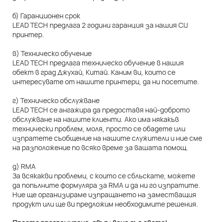
б) Гаранционен срок
LEAD TECH предлага 2 години гаранция за нашия CIJ
принтер.
в) Техническо обучение
LEAD TECH предлага техническо обучение в нашия
обект в град Джухай, Китай. Каним ви, които се
интересувате от нашите принтери, да ни посетите.
г) Техническо обслужване
LEAD TECH се ангажира да предоставя най-доброто
обслужване на нашите клиенти. Ако има някакъв
технически проблем, моля, просто се обадете или
изпратете съобщение на нашите служители и ние сме
на разположение по всяко време за вашата помощ.
д) RMA
За всякакви проблеми, с които се сблъскате, можете
да попълните формуляра за RMA и да ни го изпратите.
Ние ще организираме изпращането на заместващия
продукт или ще ви предложим необходимите решения.