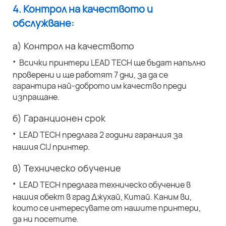
4. Контрол на качеството и
обслужване:
а) Контрол на качеството
·
Всички принтери LEAD TECH ще бъдат напълно
проверени и ще работят 7 дни, за да се
гарантира най-доброто им качество преди
изпращане.
б) Гаранционен срок
·
LEAD TECH предлага 2 години гаранция за
нашия CIJ принтер.
в) Техническо обучение
·
LEAD TECH предлага техническо обучение в
нашия обект в град Джухай, Китай. Каним ви,
които се интересувате от нашите принтери,
да ни посетите.