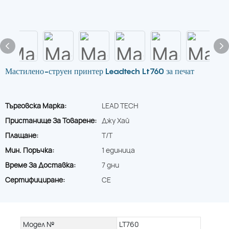
Мастилено-струен принтер Leadtech Lt760 за печат
Търговска Марка:
LEAD TECH
Пристанище За Товарене:
Джу Хай
Плащане:
T/T
Мин. Поръчка:
1 единица
Време За Доставка:
7 дни
Сертифициране:
CE
Модел №
LT760