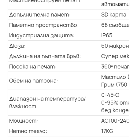
Мастиленоструен печат:
автоматична
Допълнителна памет:
SD карта
Паметно пространство:
68 съобщения
Индустриална защита:
IP65
Дюза:
60 микрона
Дължина на пъпната връв:
Супер мека, 
Посока на печат:
360º печат в
Мастило (50
Обем на патрона:
Грим (750 мл
0-45ºC
Диапазон на температура/
0-95% относ
влажност:
без конденз
Мощност:
AC100-240V; 
Нетно тегло:
17KG