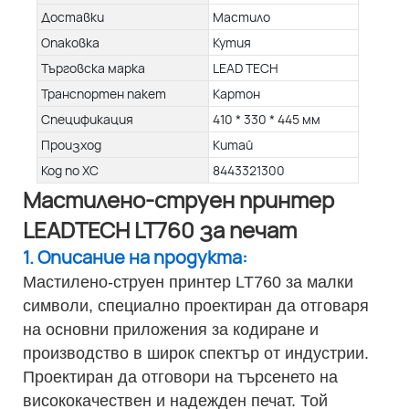
Доставки
Мастило
Опаковка
Кутия
Търговска марка
LEAD TECH
Транспортен пакет
Картон
Спецификация
410 * 330 * 445 мм
Произход
Китай
Код по ХС
8443321300
Мастилено-струен принтер
LEADTECH LT760 за печат
1. Описание на продукта:
Мастилено-струен принтер LT760 за малки
символи, специално проектиран да отговаря
на основни приложения за кодиране и
производство в широк спектър от индустрии.
Проектиран да отговори на търсенето на
висококачествен и надежден печат. Той