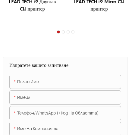
LEAD TECH i9 Двуглав
LEAD TECH i9 Micro CIJ
CIJ принтер
принтер
Изпратете вашето запитване
Пълно Име
Имейл
Телефон/WhatsApp (+Код На Областта)
Име На Компанията