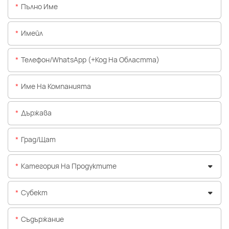
Пълно Име
Имейл
Телефон/WhatsApp (+Код На Областта)
Име На Компанията
Държава
Град/щат
Категория На Продуктите
Субект
Съдържание