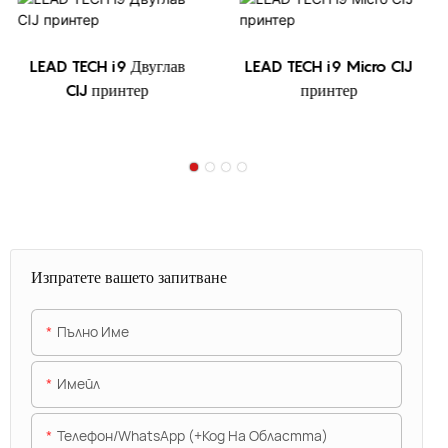
LEAD TECH i9 Двуглав
LEAD TECH i9 Micro CIJ
CIJ принтер
принтер
Изпратете вашето запитване
Пълно Име
Имейл
Телефон/WhatsApp (+Код На Областта)