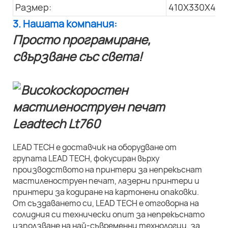
Размер:
410X330X445
3. Нашата компания:
Просто програмиране,
свързване със света!
LEAD TECH е доставчик на оборудване от
групата LEAD TECH, фокусиран върху
производството на принтери за непрекъснат
мастиленоструен печат, лазерни принтери и
принтери за кодиране на картонени опаковки.
От създаването си, LEAD TECH е отговорна на
солидния си технически опит за непрекъснато
използване на най-съвременни технологии, за