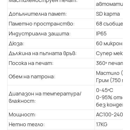
Мастиленоструен печат:
автоматична
Допълнителна памет:
SD карта
Паметно пространство:
68 съобщения
Индустриална защита:
IP65
Дюза:
60 микрона
Дължина на пъпната връв:
Супер мека, 
Посока на печат:
360º печат в
Мастило (50
Обем на патрона:
Грим (750 мл
0-45ºC
Диапазон на температура/
0-95% относ
влажност:
без конденз
Мощност:
AC100-240V; 
Нетно тегло:
17KG