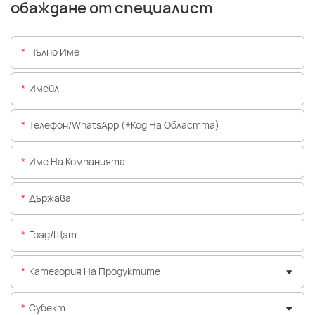
обаждане от специалист
Пълно Име
Имейл
Телефон/WhatsApp (+Код На Областта)
Име На Компанията
Държава
Град/щат
Категория На Продуктите
Субект