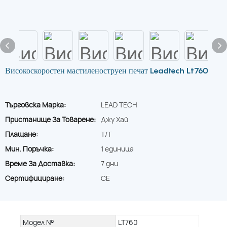
Високоскоростен мастиленоструен печат Leadtech Lt760
Търговска Марка:
LEAD TECH
Пристанище За Товарене:
Джу Хай
Плащане:
T/T
Мин. Поръчка:
1 единица
Време За Доставка:
7 дни
Сертифициране:
CE
Модел №
LT760