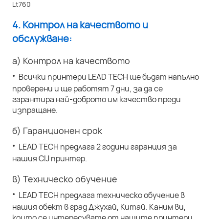
4. Контрол на качеството и
обслужване:
а) Контрол на качеството
·
Всички принтери LEAD TECH ще бъдат напълно
проверени и ще работят 7 дни, за да се
гарантира най-доброто им качество преди
изпращане.
б) Гаранционен срок
·
LEAD TECH предлага 2 години гаранция за
нашия CIJ принтер.
в) Техническо обучение
·
LEAD TECH предлага техническо обучение в
нашия обект в град Джухай, Китай. Каним ви,
които се интересувате от нашите принтери,