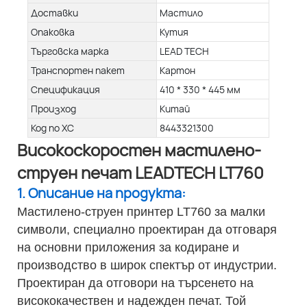
Доставки
Мастило
Опаковка
Кутия
Търговска марка
LEAD TECH
Транспортен пакет
Картон
Спецификация
410 * 330 * 445 мм
Произход
Китай
Код по ХС
8443321300
Високоскоростен мастилено-
струен печат LEADTECH LT760
1. Описание на продукта:
Мастилено-струен принтер LT760 за малки
символи, специално проектиран да отговаря
на основни приложения за кодиране и
производство в широк спектър от индустрии.
Проектиран да отговори на търсенето на
висококачествен и надежден печат. Той