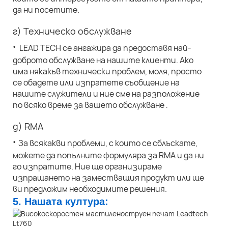
да ни посетите.
г) Техническо обслужване
·
LEAD TECH се ангажира да предоставя най-
доброто обслужване на нашите клиенти. Ако
има някакъв технически проблем, моля, просто
се обадете или изпратете съобщение на
нашите служители и ние сме на разположение
по всяко време за вашето обслужване
.
д) RMA
·
За всякакви проблеми, с които се сблъскате,
можете да попълните формуляра за RMA и да ни
го изпратите. Ние ще организираме
изпращането на заместващия продукт или ще
ви предложим необходимите решения.
5. Нашата култура: